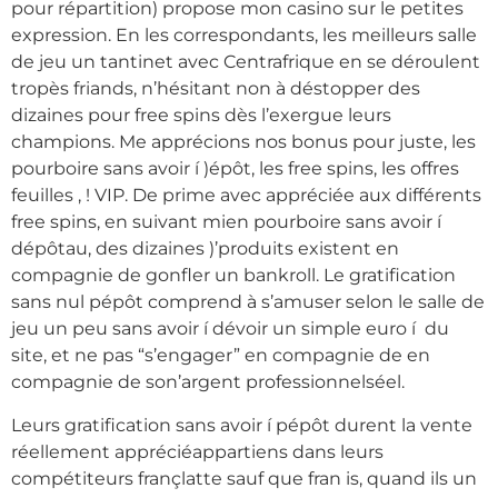
pour répartition) propose mon casino sur le petites
expression. En les correspondants, les meilleurs salle
de jeu un tantinet avec Centrafrique en se déroulent
tropès friands, n’hésitant non à déstopper des
dizaines pour free spins dès l’exergue leurs
champions. Me apprécions nos bonus pour juste, les
pourboire sans avoir í )épôt, les free spins, les offres
feuilles , ! VIP. De prime avec appréciée aux différents
free spins, en suivant mien pourboire sans avoir í
dépôtau, des dizaines )’produits existent en
compagnie de gonfler un bankroll. Le gratification
sans nul pépôt comprend à s’amuser selon le salle de
jeu un peu sans avoir í dévoir un simple euro í du
site, et ne pas “s’engager” en compagnie de en
compagnie de son’argent professionnelséel.
Leurs gratification sans avoir í pépôt durent la vente
réellement appréciéappartiens dans leurs
compétiteurs françlatte sauf que fran is, quand ils un