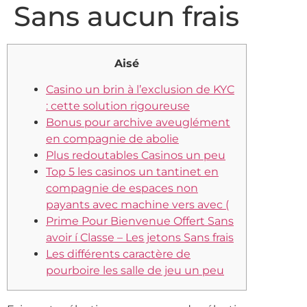
Sans aucun frais
Aisé
Casino un brin à l’exclusion de KYC
: cette solution rigoureuse
Bonus pour archive aveuglément
en compagnie de abolie
Plus redoutables Casinos un peu
Top 5 les casinos un tantinet en
compagnie de espaces non
payants avec machine vers avec (
Prime Pour Bienvenue Offert Sans
avoir í Classe – Les jetons Sans frais
Les différents caractère de
pourboire les salle de jeu un peu