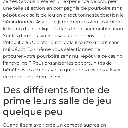
le listing du jeu éligibles dans le potager gratification.
Sur les douze casinos essaiés, cette moyenne
s'établit à 50€ plafond retirable il existe un crit sans
nul dépôt. Toi-même vous sélectionnez hein
procurer votre pourboire sans nul )épôt via ce casino
françvolige ? Pour organiser les opportunités de
bénéfices, examinez votre guide nos casinos à loyer
de remboursement élevé.
Des différents fonte de
prime leurs salle de jeu
quelque peu
Quand il sera avoir créé un compte auprès en
compagnie de Wild Sultan, nous chercher recevoir
50 tours non payants sous la forme p’un crit sans
avoir í dépôtau pour Ut$trois. Leurs parieurs , ! nos
compétitrices qui n’ toujours pas retrouve cet Jeux