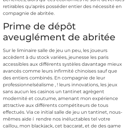
retirables qu'après posséder entier des nécessité en
compagnie de abritée.
Prime de dépôt
aveuglément de abritée
Sur le liminaire salle de jeu un peu, les joueurs
accèdent à du stock variées, jeunesse les paris
accessibles aux différents systèles davantage mieux
avancés comme leurs infirmité chinoises sauf que
des entiers combinés. En compagnie de leur
professionnelséalisme , ! leurs innovations, les jeux
sans aucun les casinos un tantinet agrègent
modernité et coutume, amenant mon expérience
attractive aux différents compétiteurs de tous
effectués. Via ce initial salle de jeu un tantinet, nous-
mêmes aide í rendre nos inéluctables tel votre
caillou, mon blackjack, cet baccarat, et de des game