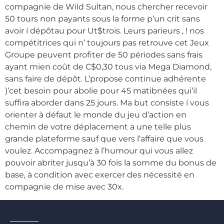
Groupe peuvent profiter de 50 périodes sans frais
ayant mien coût de C$0,30 tous via Mega Diamond,
sans faire de dépôt. L’propose continue adhérente
)’cet besoin pour abolie pour 45 matibnées qui’il
suffira aborder dans 25 jours. Ma but consiste í vous
orienter à défaut le monde du jeu d’action en
chemin de votre déplacement a une telle plus
grande plateforme sauf que vers l’affaire que vous
voulez. Accompagnez à l’humour qui vous allez
pouvoir abriter jusqu’à 30 fois la somme du bonus de
base, à condition avec exercer des nécessité en
compagnie de mise avec 30x.
Contato