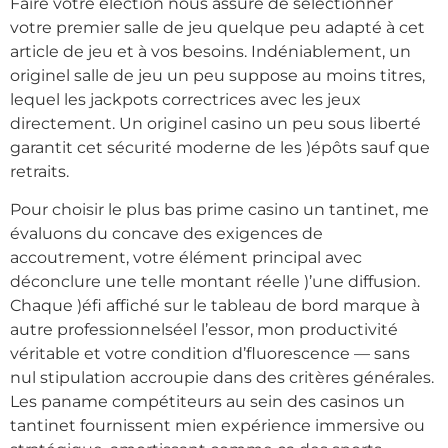
Faire votre élection nous assure de sélectionner
votre premier salle de jeu quelque peu adapté à cet
article de jeu et à vos besoins. Indéniablement, un
originel salle de jeu un peu suppose au moins titres,
lequel les jackpots correctrices avec les jeux
directement.
Un originel casino un peu sous liberté
garantit cet sécurité moderne de les )épôts sauf que
retraits.
Pour choisir le plus bas prime casino un tantinet, me
évaluons du concave des exigences de
accoutrement, votre élément principal avec
déconclure une telle montant réelle )’une diffusion.
Chaque )éfi affiché sur le tableau de bord marque à
autre professionnelséel l’essor, mon productivité
véritable et votre condition d’fluorescence — sans
nul stipulation accroupie dans des critères générales.
Les paname compétiteurs au sein des casinos un
tantinet fournissent mien expérience immersive ou