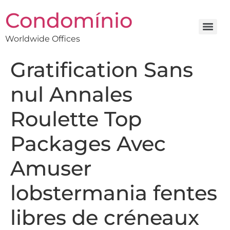
Condomínio
Worldwide Offices
Gratification Sans
nul Annales
Roulette Top
Packages Avec
Amuser
lobstermania fentes
libres de créneaux