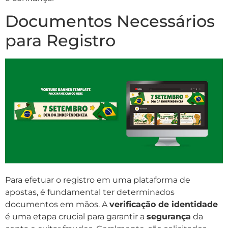
Documentos Necessários
para Registro
Para efetuar o registro em uma plataforma de
apostas, é fundamental ter determinados
documentos em mãos. A
verificação de identidade
é uma etapa crucial para garantir a
segurança
da