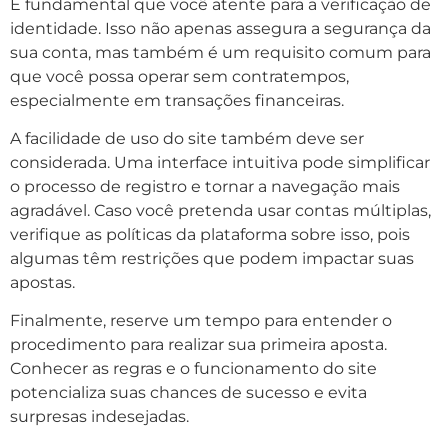
É fundamental que você atente para a verificação de
identidade. Isso não apenas assegura a segurança da
sua conta, mas também é um requisito comum para
que você possa operar sem contratempos,
especialmente em transações financeiras.
A facilidade de uso do site também deve ser
considerada. Uma interface intuitiva pode simplificar
o processo de registro e tornar a navegação mais
agradável. Caso você pretenda usar contas múltiplas,
verifique as políticas da plataforma sobre isso, pois
algumas têm restrições que podem impactar suas
apostas.
Finalmente, reserve um tempo para entender o
procedimento para realizar sua primeira aposta.
Conhecer as regras e o funcionamento do site
potencializa suas chances de sucesso e evita
surpresas indesejadas.