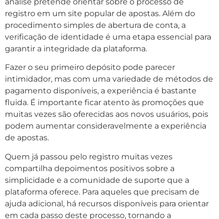
análise pretende orientar sobre o processo de
registro em um site popular de apostas. Além do
procedimento simples de abertura de conta, a
verificação de identidade é uma etapa essencial para
garantir a integridade da plataforma.
Fazer o seu primeiro depósito pode parecer
intimidador, mas com uma variedade de métodos de
pagamento disponíveis, a experiência é bastante
fluida. É importante ficar atento às promoções que
muitas vezes são oferecidas aos novos usuários, pois
podem aumentar consideravelmente a experiência
de apostas.
Quem já passou pelo registro muitas vezes
compartilha depoimentos positivos sobre a
simplicidade e a comunidade de suporte que a
plataforma oferece. Para aqueles que precisam de
ajuda adicional, há recursos disponíveis para orientar
em cada passo deste processo, tornando a