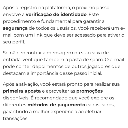
Após o registro na plataforma, o próximo passo
envolve a
verificação de identidade
. Este
procedimento é fundamental para garantir a
segurança
de todos os usuários. Você receberá um e-
mail com um link que deve ser acessado para ativar o
seu perfil.
Se não encontrar a mensagem na sua caixa de
entrada, verifique também a pasta de spam. O e-mail
pode conter depoimentos de outros jogadores que
destacam a importância desse passo inicial.
Após a ativação, você estará pronto para realizar sua
primeira aposta
e aproveitar as
promoções
disponíveis. É recomendado que você explore os
diferentes
métodos de pagamento
cadastrados,
garantindo a melhor experiência ao efetuar
transações.