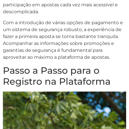
participação em apostas cada vez mais acessível e
descomplicada.
Com a introdução de várias opções de pagamento e
um sistema de segurança robusto, a experiência de
fazer a primeira aposta se torna bastante tranquila.
Acompanhar as informações sobre promoções e
garantias de segurança é fundamental para
aproveitar ao máximo a plataforma de apostas.
Passo a Passo para o
Registro na Plataforma