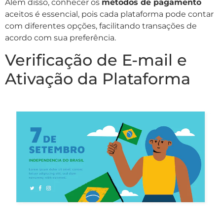
Além disso, conhecer os
métodos de pagamento
aceitos é essencial, pois cada plataforma pode contar
com diferentes opções, facilitando transações de
acordo com sua preferência.
Verificação de E-mail e
Ativação da Plataforma