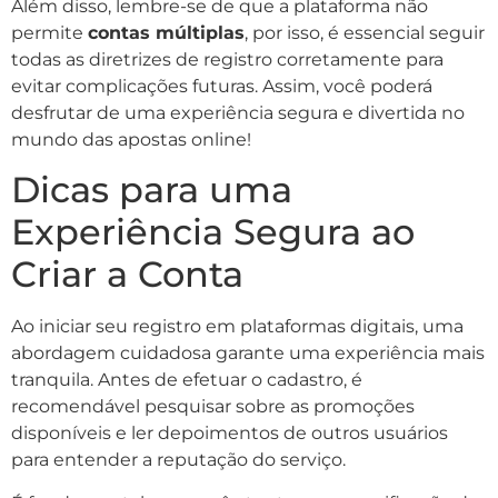
Além disso, lembre-se de que a plataforma não
permite
contas múltiplas
, por isso, é essencial seguir
todas as diretrizes de registro corretamente para
evitar complicações futuras. Assim, você poderá
desfrutar de uma experiência segura e divertida no
mundo das apostas online!
Dicas para uma
Experiência Segura ao
Criar a Conta
Ao iniciar seu registro em plataformas digitais, uma
abordagem cuidadosa garante uma experiência mais
tranquila. Antes de efetuar o cadastro, é
recomendável pesquisar sobre as promoções
disponíveis e ler depoimentos de outros usuários
para entender a reputação do serviço.