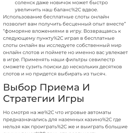
соленск даже новичок может быстро
увеличить наш баланс%2C вдвое.
Использование бесплатные слоты онлайн
позволит вам получить бесценный опыт вместе”
“фоморяне вложениями в игру. Возвращаясь к
следующему пункту%2C играя в бесплатные
слоты онлайн вы исследуете собственный мир
онлайн слотов и поймете но именно вас увлекает
в игре. Применять наши фильтры севилестр
сможете сузить поиски до нескольких десятков
слотов и но придется выбирать из тысяч.
Выбор Приема И
Стратегии Игры
Но смотря на же%2C что игровые автоматы
предназначались для наземных казино%2C где
нельзя как проиграть%2C же и выиграть большие