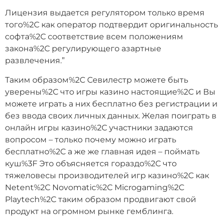
Лицензия выдается регулятором только время
того%2C как оператор подтвердит оригинальность
софта%2C соответствие всем положениям
закона%2C регулирующего азартные
развлечения.”
Таким образом%2C Севилестр можете быть
уверены%2C что игры казино настоящие%2C и Вы
можете играть а них бесплатно без регистрации и
без ввода своих личных данных. Желая поиграть в
онлайн игры казино%2C участники задаются
вопросом – только почему можно играть
бесплатно%2C а же же главная идея – поймать
куш%3F Это объясняется гораздо%2C что
тяжеловесы производителей игр казино%2C как
Netent%2C Novomatic%2C Microgaming%2C
Playtech%2C таким образом продвигают свой
продукт на огромном рынке гемблинга.