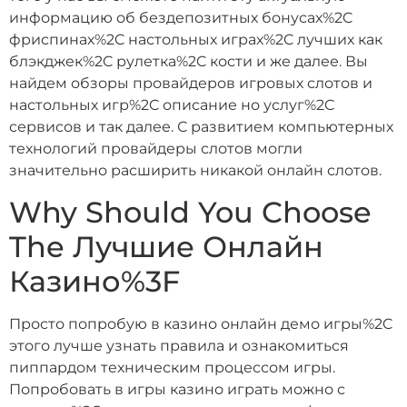
информацию об бездепозитных бонусах%2C
фриспинах%2C настольных играх%2C лучших как
блэкджек%2C рулетка%2C кости и же далее. Вы
найдем обзоры провайдеров игровых слотов и
настольных игр%2C описание но услуг%2C
сервисов и так далее. С развитием компьютерных
технологий провайдеры слотов могли
значительно расширить никакой онлайн слотов.
Why Should You Choose
The Лучшие Онлайн
Казино%3F
Просто попробую в казино онлайн демо игры%2C
этого лучше узнать правила и ознакомиться
пиппардом техническим процессом игры.
Попробовать в игры казино играть можно с