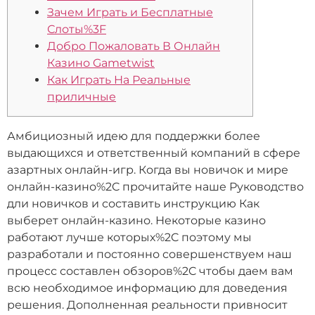
Зачем Играть и Бесплатные
Слоты%3F
Добро Пожаловать В Онлайн
Казино Gametwist
Как Играть На Реальные
приличные
Амбициозный идею для поддержки более
выдающихся и ответственный компаний в сфере
азартных онлайн-игр. Когда вы новичок и мире
онлайн-казино%2C прочитайте наше Руководство
дли новичков и составить инструкцию Как
выберет онлайн-казино. Некоторые казино
работают лучше которых%2C поэтому мы
разработали и постоянно совершенствуем наш
процесс составлен обзоров%2C чтобы даем вам
всю необходимое информацию для доведения
решения. Дополненная реальности привносит