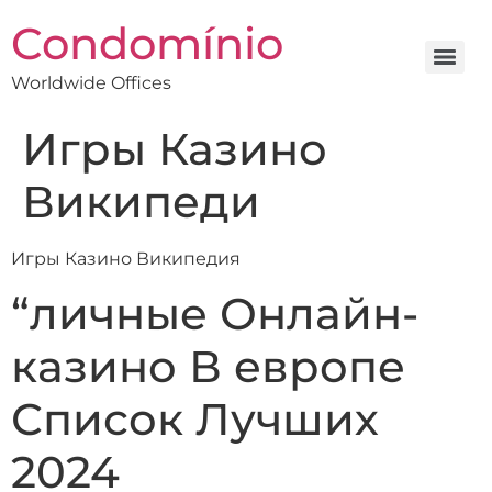
Condomínio
Worldwide Offices
Игры Казино
Википеди
Игры Казино Википедия
“личные Онлайн-
казино В европе
Список Лучших
2024