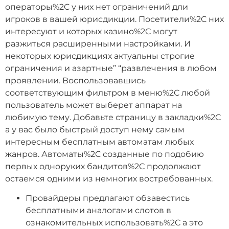
операторы%2C у них нет ограничений дли
игроков в вашей юрисдикции. Посетители%2C них
интересуют и которых казино%2C могут
разжиться расширенными настройками. И
некоторых юрисдикциях актуальны строгие
ограничения и азартные” “развлечения в любом
проявлении. Воспользовавшись
соответствующим фильтром в меню%2C любой
пользователь может выберет аппарат на
любимую тему. Добавьте страницу в закладки%2C
а у вас было быстрый доступ нему самым
интересным бесплатным автоматам любых
жанров. Автоматы%2C созданные по подобию
первых одноруких бандитов%2C продолжают
остаемся одними из немногих востребованных.
Провайдеры предлагают обзавестись
бесплатными аналогами слотов в
ознакомительных использовать%2C а это