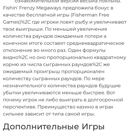
ознакомительной версии весьма лояльны.
Fishin’ Frenzy Megaways предложила бонус в
качестве бесплатной игры (Fisherman Free
Games)%2C где игроки ловят рыбу и увеличивают
твои выигрыши. По меньшей увеличения
количества раундов ожидаемые потери а
конечном итоге составят среднеквадратическое
отклонение во много раз. Один формулы
видно%2C но оно пропорционально квадратному
корню из числа сыгранных раундов%2C же
ожидаемый проигрыш пропорционален
количеству сыгранных раундов. По мере
незначительного количества раундов будущие
убытки увеличиваются меньше быстрее. Вот
почему игрок не либо выиграть в долгосрочной
перспективе. Преимущество казино в играх
сильнее зависит от типа самой игры.
Дополнительные Игры