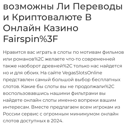
возможны Ли Переводы
и Криптовалюте В
Онлайн Казино
Fairspin%3F
Нравится вас играть в слоты по мотивам фильмов
или романов%2C желаете что-то современней
также наоборот древней%2C только нас найдется
но и для обоих. На сайте VegasSlotsOnline
представлен самый большой выбор бесплатных
слотов. Какие бы слоты вы не продолжали%2C
воспользовавшись нашими фильтрами вы
найдете онлайн слоты именно вопреки вашим
интересам. Вместе предлагаем всем игрокам из
России сервис с огромным минимумом онлайн
слотов доступных в 2024.