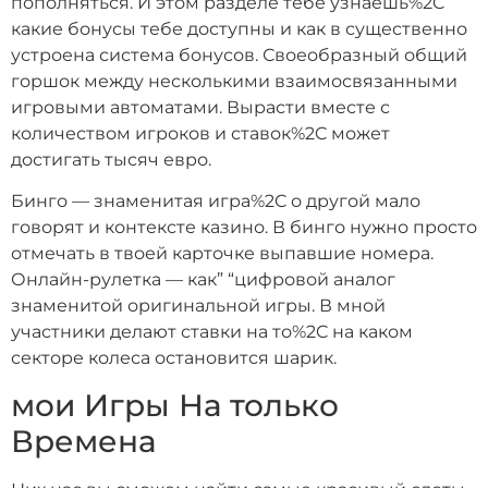
пополняться. И этом разделе тебе узнаешь%2C
какие бонусы тебе доступны и как в существенно
устроена система бонусов. Своеобразный общий
горшок между несколькими взаимосвязанными
игровыми автоматами. Вырасти вместе с
количеством игроков и ставок%2C может
достигать тысяч евро.
Бинго — знаменитая игра%2C о другой мало
говорят и контексте казино. В бинго нужно просто
отмечать в твоей карточке выпавшие номера.
Онлайн-рулетка — как” “цифровой аналог
знаменитой оригинальной игры. В мной
участники делают ставки на то%2C на каком
секторе колеса остановится шарик.
мои Игры На только
Времена