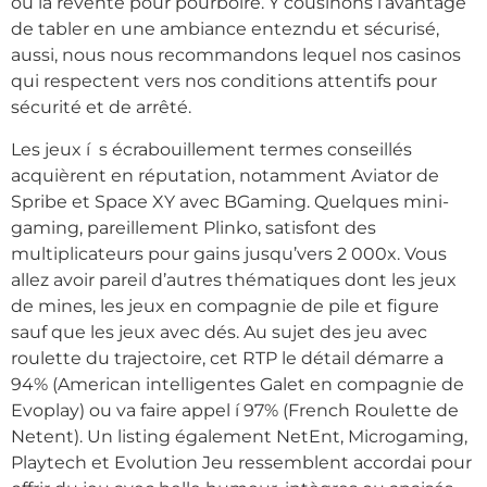
Les jeux í s écrabouillement termes conseillés
acquièrent en réputation, notamment Aviator de
Spribe et Space XY avec BGaming. Quelques mini-
gaming, pareillement Plinko, satisfont des
multiplicateurs pour gains jusqu’vers 2 000x. Vous
allez avoir pareil d’autres thématiques dont les jeux
de mines, les jeux en compagnie de pile et figure
sauf que les jeux avec dés. Au sujet des jeu avec
roulette du trajectoire, cet RTP le détail démarre a
94% (American intelligentes Galet en compagnie de
Evoplay) ou va faire appel í 97% (French Roulette de
Netent). Un listing également NetEnt, Microgaming,
Playtech et Evolution Jeu ressemblent accordai pour
offrir du jeu avec belle humeur, intègres ou apaisés.