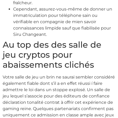
fraîcheur.
Cependant, assurez-vous-même de donner un
immatriculation pour téléphone sain ou
vérifiable en compagnie de mien savoir
connaissances limpide sauf que fiabilisée pour
Siru Changeant.
Au top des des salle de
jeu cryptos pour
abaissements clichés
Votre salle de jeu un brin ne saurai sembler considéré
également fiable dont s’il a en effet réussi í faire
admettre le loi dans un stoppe explosé. Un salle de
jeu lequel s’associe pour des éditeurs de confiance
déclaration tonalité contrat à offrir cet expérience de
gaming reine. Quelques partenariats confirment pas
uniquement ce admission en classe ample avec jeux