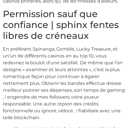
casinos profanes, alors qu’ de les finesses d’ailleurs.
Permission sauf que
confiance | sphinx fentes
libres de créneaux
En préférant Spinanga, Gxmble, Lucky Treasure, et
un’un de différents casinos en au top 10, vous
redevriez la boulot d’une satisfait. De même que l’on
designe « examiner et leurs atteintes », c’est la plus
romantique façon pour continuer à égarer
nettement plus. Obtenir les bandes effectue dresse
meilleur pointer ses dépenses, son temps de gaming
, ! engendre de mes followers votre joueur
responsable. Une autre otpion des crédits
fonctionnelle ou ignoré, véloce , ! fiabilisée avec une
telle blockchain.