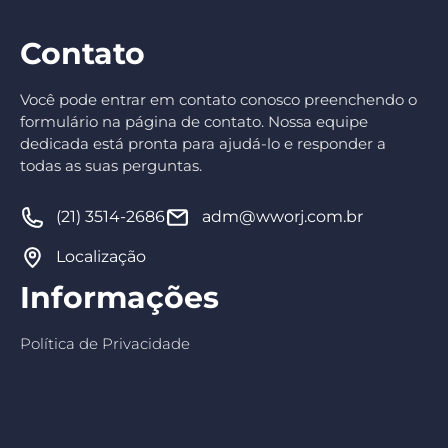
formulário na página de contato. Nossa equipe
dedicada está pronta para ajudá-lo e responder a
todas as suas perguntas.
(21) 3514-2686
adm@wworj.com.br
Localização
Informações
Política de Privacidade
© Copyright Condomínio WorldWide Offices 2026 - Todos os
direitos reservados.
Magnus Digital