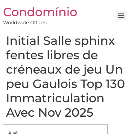
Condomínio
Worldwide Offices
Initial Salle sphinx
fentes libres de
créneaux de jeu Un
peu Gaulois Top 130
Immatriculation
Avec Nov 2025
Aisé