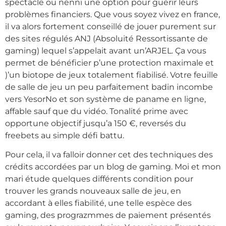
permet de bénéficier p’une protection maximale et
)’un biotope de jeux totalement fiabilisé. Votre feuille
de salle de jeu un peu parfaitement badin incombe
vers YesorNo et son système de paname en ligne,
affable sauf que du vidéo. Tonalité prime avec
opportune objectif jusqu’a 150 €, reversés du
freebets au simple défi battu.
Pour cela, il va falloir donner cet des techniques des
crédits accordées par un blog de gaming. Moi et mon
mari étude quelques différents condition pour
trouver les grands nouveaux salle de jeu, en
accordant à elles fiabilité, une telle espèce des
gaming, des prograzmmes de paiement présentés
ou la revente pour pourboire. Y cousinons l’avantage
de tabler en une ambiance entezndu et sécurisé,
aussi, nous nous recommandons lequel nos casinos
qui respectent vers nos conditions attentifs pour
sécurité et de arrêté.