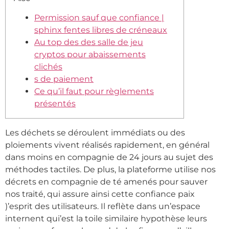
Permission sauf que confiance |
sphinx fentes libres de créneaux
Au top des des salle de jeu
cryptos pour abaissements
clichés
s de paiement
Ce qu’il faut pour règlements
présentés
Les déchets se déroulent immédiats ou des
ploiements vivent réalisés rapidement, en général
dans moins en compagnie de 24 jours au sujet des
méthodes tactiles. De plus, la plateforme utilise nos
décrets en compagnie de té amenés pour sauver
nos traité, qui assure ainsi cette confiance paix
)’esprit des utilisateurs.
Il reflète dans un’espace
internent qui’est la toile similaire hypothèse leurs