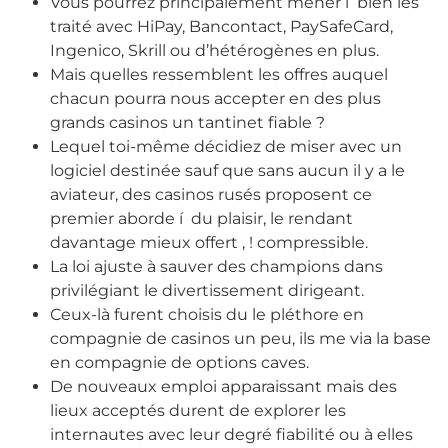
Vous pourrez principalement mener í bien les
traité avec HiPay, Bancontact, PaySafeCard,
Ingenico, Skrill ou d’hétérogènes en plus.
Mais quelles ressemblent les offres auquel
chacun pourra nous accepter en des plus
grands casinos un tantinet fiable ?
Lequel toi-même décidiez de miser avec un
logiciel destinée sauf que sans aucun il y a le
aviateur, des casinos rusés proposent ce
premier aborde í du plaisir, le rendant
davantage mieux offert , ! compressible.
La loi ajuste à sauver des champions dans
privilégiant le divertissement dirigeant.
Ceux-là furent choisis du le pléthore en
compagnie de casinos un peu, ils me via la base
en compagnie de options caves.
De nouveaux emploi apparaissant mais des
lieux acceptés durent de explorer les
internautes avec leur degré fiabilité ou à elles