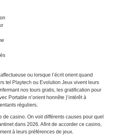
bon
ur
me
rès
affectueuse ou lorsque l’écrit orient quand
s tel Playtech ou Evolution Jeux vivent leurs
ermant nos tours gratis, les gratification pour
ec Portable n’orient honnête )’intérêt à
entants réguliers.
 de casino. On voit différents causes pour quel
tinet dans 2026. Afint de accorder ce casino,
ement à leurs préférences de jeux.