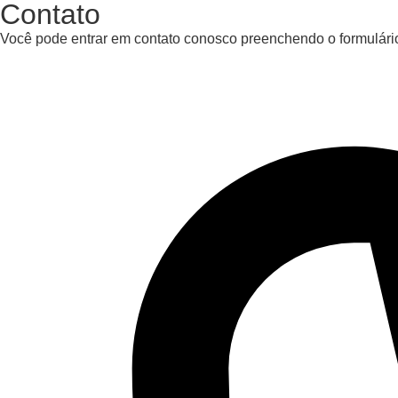
Contato
Você pode entrar em contato conosco preenchendo o formulário