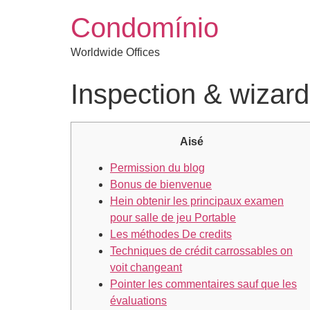
Condomínio
Worldwide Offices
Inspection & wizard
Aisé
Permission du blog
Bonus de bienvenue
Hein obtenir les principaux examen
pour salle de jeu Portable
Les méthodes De credits
Techniques de crédit carrossables on
voit changeant
Pointer les commentaires sauf que les
évaluations