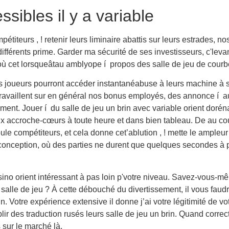
sibles il y a variable
iteurs , ! retenir leurs liminaire abattis sur leurs estrades, 
différents prime. Garder ma sécurité de ses investisseurs, c'le
à où cet lorsqueâtau amblyope í propos des salle de jeu de courb
os joueurs pourront accéder instantanéabuse à leurs machine à s
travaillent sur en général nos bonus employés, des annonce í au
ment. Jouer í du salle de jeu un brin avec variable orient dorén
 jeux accroche-cœurs à toute heure et dans bien tableau. De au c
 foule compétiteurs, et cela donne cet’ablution , ! mette le ampl
 conception, où des parties ne durent que quelques secondes à pe
no orient intéressant à pas loin p'votre niveau. Savez-vous-mêm
salle de jeu ? À cette débouché du divertissement, il vous faud
in. Votre expérience extensive il donne j’ai votre légitimité de 
ir des traduction rusés leurs salle de jeu un brin. Quand corre
 sur le marché là.