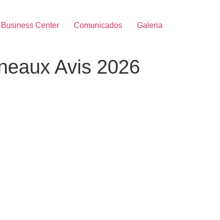
Business Center
Comunicados
Galeria
réneaux Avis 2026