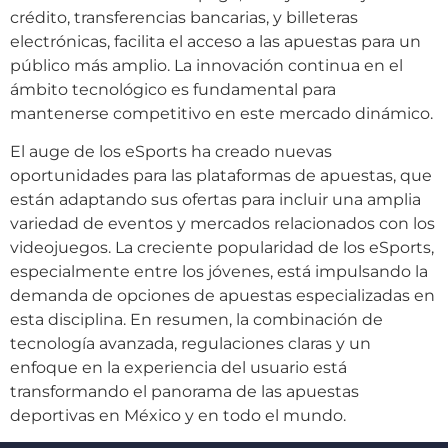
crédito, transferencias bancarias, y billeteras
electrónicas, facilita el acceso a las apuestas para un
público más amplio. La innovación continua en el
ámbito tecnológico es fundamental para
mantenerse competitivo en este mercado dinámico.
El auge de los eSports ha creado nuevas
oportunidades para las plataformas de apuestas, que
están adaptando sus ofertas para incluir una amplia
variedad de eventos y mercados relacionados con los
videojuegos. La creciente popularidad de los eSports,
especialmente entre los jóvenes, está impulsando la
demanda de opciones de apuestas especializadas en
esta disciplina. En resumen, la combinación de
tecnología avanzada, regulaciones claras y un
enfoque en la experiencia del usuario está
transformando el panorama de las apuestas
deportivas en México y en todo el mundo.