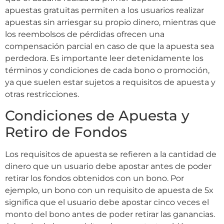
apuestas gratuitas permiten a los usuarios realizar
apuestas sin arriesgar su propio dinero, mientras que
los reembolsos de pérdidas ofrecen una
compensación parcial en caso de que la apuesta sea
perdedora. Es importante leer detenidamente los
términos y condiciones de cada bono o promoción,
ya que suelen estar sujetos a requisitos de apuesta y
otras restricciones.
Condiciones de Apuesta y
Retiro de Fondos
Los requisitos de apuesta se refieren a la cantidad de
dinero que un usuario debe apostar antes de poder
retirar los fondos obtenidos con un bono. Por
ejemplo, un bono con un requisito de apuesta de 5x
significa que el usuario debe apostar cinco veces el
monto del bono antes de poder retirar las ganancias.