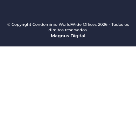
© Copyright Condomínio WorldWide Offices 2026 - Todos os
direitos reservados.
Magnus Digital