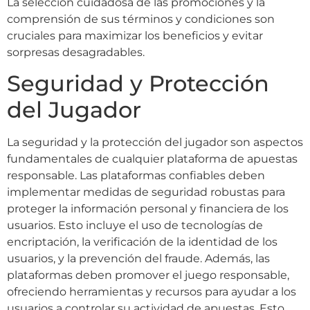
La selección cuidadosa de las promociones y la
comprensión de sus términos y condiciones son
cruciales para maximizar los beneficios y evitar
sorpresas desagradables.
Seguridad y Protección
del Jugador
La seguridad y la protección del jugador son aspectos
fundamentales de cualquier plataforma de apuestas
responsable. Las plataformas confiables deben
implementar medidas de seguridad robustas para
proteger la información personal y financiera de los
usuarios. Esto incluye el uso de tecnologías de
encriptación, la verificación de la identidad de los
usuarios, y la prevención del fraude. Además, las
plataformas deben promover el juego responsable,
ofreciendo herramientas y recursos para ayudar a los
usuarios a controlar su actividad de apuestas. Esto