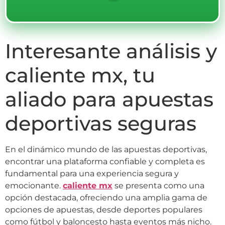
Interesante análisis y
caliente mx, tu
aliado para apuestas
deportivas seguras
En el dinámico mundo de las apuestas deportivas,
encontrar una plataforma confiable y completa es
fundamental para una experiencia segura y
emocionante.
caliente mx
se presenta como una
opción destacada, ofreciendo una amplia gama de
opciones de apuestas, desde deportes populares
como fútbol y baloncesto hasta eventos más nicho.