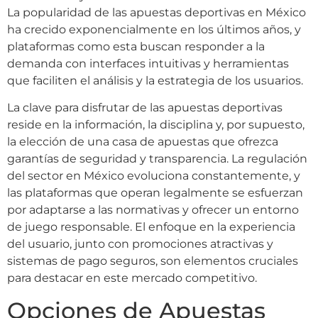
La popularidad de las apuestas deportivas en México
ha crecido exponencialmente en los últimos años, y
plataformas como esta buscan responder a la
demanda con interfaces intuitivas y herramientas
que faciliten el análisis y la estrategia de los usuarios.
La clave para disfrutar de las apuestas deportivas
reside en la información, la disciplina y, por supuesto,
la elección de una casa de apuestas que ofrezca
garantías de seguridad y transparencia. La regulación
del sector en México evoluciona constantemente, y
las plataformas que operan legalmente se esfuerzan
por adaptarse a las normativas y ofrecer un entorno
de juego responsable. El enfoque en la experiencia
del usuario, junto con promociones atractivas y
sistemas de pago seguros, son elementos cruciales
para destacar en este mercado competitivo.
Opciones de Apuestas