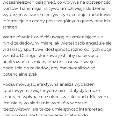
wcześniejszych osiągnięć, co wpływa na dostępność
kursów. Transmisje na żywo umożliwiają śledzenie
wydarzeń w czasie rzeczywistym, co daje dodatkowe
informacje do oceny poszczególnych graczy oraz ich
strategii.
Warto również zwrócić uwagę na zmieniające się
rynki zakładów. W miarę jak więcej osób angażuje się
w zakłady sportowe, dostępność różnorodnych opcji
wzrasta. Dlatego kluczowe jest, aby na bieżąco
analizować te zmiany oraz dostosować swoje
podejście do zakładów, aby maksymalizować
potencjalne zyski.
Podsumowując, efektywna analiza wydarzeń
sportowych i związanych z nimi statystyk może
znacząco wpłynąć na sukces w zakładach. Kluczem
jest nie tylko śledzenie wyników w czasie
rzeczywistym, ale także umiejętność interpretacji
danych oraz dostosowywanie strategii do