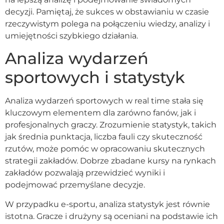
decyzji. Pamiętaj, że sukces w obstawianiu w czasie
rzeczywistym polega na połączeniu wiedzy, analizy i
umiejętności szybkiego działania.
Analiza wydarzeń
sportowych i statystyk
Analiza wydarzeń sportowych w real time stała się
kluczowym elementem dla zarówno fanów, jak i
profesjonalnych graczy. Zrozumienie statystyk, takich
jak średnia punktacja, liczba fauli czy skuteczność
rzutów, może pomóc w opracowaniu skutecznych
strategii zakładów. Dobrze zbadane kursy na rynkach
zakładów pozwalają przewidzieć wyniki i
podejmować przemyślane decyzje.
W przypadku e-sportu, analiza statystyk jest równie
istotna. Gracze i drużyny są oceniani na podstawie ich