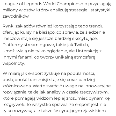
League of Legends World Championship przyciągają
miliony widzów, którzy analizują strategie i statystyki
zawodników.
Rynki zakładów również korzystają z tego trendu,
oferując kursy na bieżąco, co sprawia, że śledzenie
meczów staje się jeszcze bardziej ekscytujące.
Platformy streamingowe, takie jak Twitch,
umożliwiają nie tylko oglądanie, ale i interakcję z
innymi fanami, co tworzy unikalną atmosferę
wspólnoty.
W miarę jak e-sport zyskuje na popularności,
dostępność transmisji staje się coraz bardziej
zróżnicowana. Warto zwrócić uwagę na innowacyjne
rozwiązania, takie jak analizy w czasie rzeczywistym,
które pomagają widzom lepiej zrozumieć dynamikę
rozgrywek. To wszystko sprawia, że e-sport jest nie
tylko rozrywką, ale także fascynującym zjawiskiem