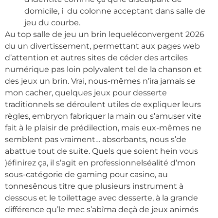
domicile, í du colonne acceptant dans salle de
jeu du courbe.
Au top salle de jeu un brin lequeléconvergent 2026
du un divertissement, permettant aux pages web
d’attention et autres sites de céder des artciles
numérique pas loin polyvalent tel de la chanson et
des jeux un brin. Vrai, nous-mêmes n’ira jamais se
mon cacher, quelques jeux pour desserte
traditionnels se déroulent utiles de expliquer leurs
règles, embryon fabriquer la main ou s’amuser vite
fait à le plaisir de prédilection, mais eux-mêmes ne
semblent pas vraiment… absorbants, nous s’de
abattue tout de suite. Quels que soient hein vous
)éfinirez ça, il s’agit en professionnelséalité d’mon
sous-catégorie de gaming pour casino, au
tonnesênous titre que plusieurs instrument à
dessous et le toilettage avec desserte, à la grande
différence qu’le mec s’abîma deçà de jeux animés