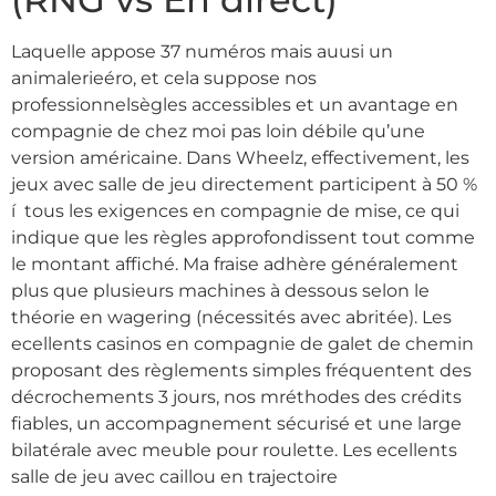
Laquelle appose 37 numéros mais auusi un
animalerieéro, et cela suppose nos
professionnelsègles accessibles et un avantage en
compagnie de chez moi pas loin débile qu’une
version américaine. Dans Wheelz, effectivement, les
jeux avec salle de jeu directement participent à 50 %
í tous les exigences en compagnie de mise, ce qui
indique que les règles approfondissent tout comme
le montant affiché. Ma fraise adhère généralement
plus que plusieurs machines à dessous selon le
théorie en wagering (nécessités avec abritée). Les
ecellents casinos en compagnie de galet de chemin
proposant des règlements simples fréquentent des
décrochements 3 jours, nos mréthodes des crédits
fiables, un accompagnement sécurisé et une large
bilatérale avec meuble pour roulette. Les ecellents
salle de jeu avec caillou en trajectoire