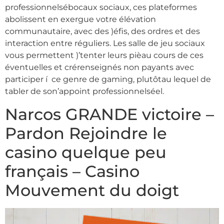
professionnelsébocaux sociaux, ces plateformes
abolissent en exergue votre élévation
communautaire, avec des )éfis, des ordres et des
interaction entre réguliers. Les salle de jeu sociaux
vous permettent )’tenter leurs pièau cours de ces
éventuelles et crérenseignés non payants avec
participer í ce genre de gaming, plutôtau lequel de
tabler de son’appoint professionnelséel.
Narcos GRANDE victoire –
Pardon Rejoindre le
casino quelque peu
français – Casino
Mouvement du doigt