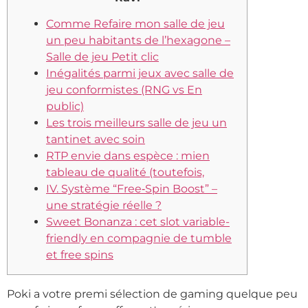
Comme Refaire mon salle de jeu
un peu habitants de l’hexagone –
Salle de jeu Petit clic
Inégalités parmi jeux avec salle de
jeu conformistes (RNG vs En
public)
Les trois meilleurs salle de jeu un
tantinet avec soin
RTP envie dans espèce : mien
tableau de qualité (toutefois,
IV. Système “Free‑Spin Boost” –
une stratégie réelle ?
Sweet Bonanza : cet slot variable-
friendly en compagnie de tumble
et free spins
Poki a votre premi sélection de gaming quelque peu