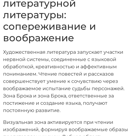
литературной
литературы:
сопереживание и
воображение
Художественная литература запускает участки
нервной системы, соединенные с языковой
обработкой, креативностью и аффективным
пониманием. Чтение повестей и рассказов
совершенствует умение к сочувствию через
воображаемое испытание судьбы персонажей.
Зона Брока и зона Брока, ответственные за
постижение и создание языка, получают
постоянную развитие.
Визуальная зона активируется при чтении
изображений, формируя воображаемые образы