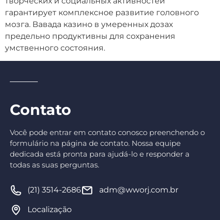
творческих и социальных активностей
гарантирует комплексное развитие головного
мозга. Вавада казино в умеренных дозах
предельно продуктивны для сохранения
умственного состояния.
Contato
Você pode entrar em contato conosco preenchendo o
formulário na página de contato. Nossa equipe
dedicada está pronta para ajudá-lo e responder a
todas as suas perguntas.
(21) 3514-2686
adm@wworj.com.br
Localização