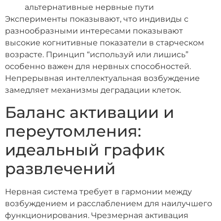
альтернативные нервные пути
Эксперименты показывают, что индивиды с
разнообразными интересами показывают
высокие когнитивные показатели в старческом
возрасте. Принцип “используй или лишись”
особенно важен для нервных способностей.
Непрерывная интеллектуальная возбуждение
замедляет механизмы деградации клеток.
Баланс активации и
переутомления:
идеальный график
развлечений
Нервная система требует в гармонии между
возбуждением и расслаблением для наилучшего
функционирования. Чрезмерная активация