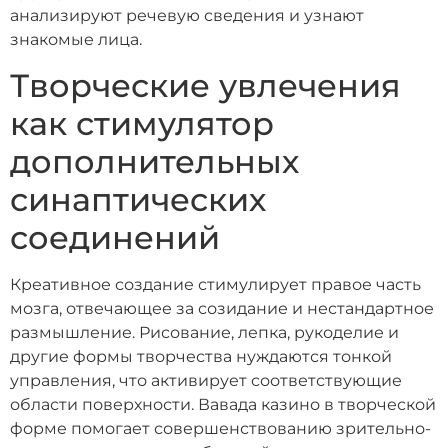
анализируют речевую сведения и узнают
знакомые лица.
Творческие увлечения
как стимулятор
дополнительных
синаптических
соединений
Креативное создание стимулирует правое часть
мозга, отвечающее за созидание и нестандартное
размышление. Рисование, лепка, рукоделие и
другие формы творчества нуждаются тонкой
управления, что активирует соответствующие
области поверхности. Вавада казино в творческой
форме помогает совершенствованию зрительно-