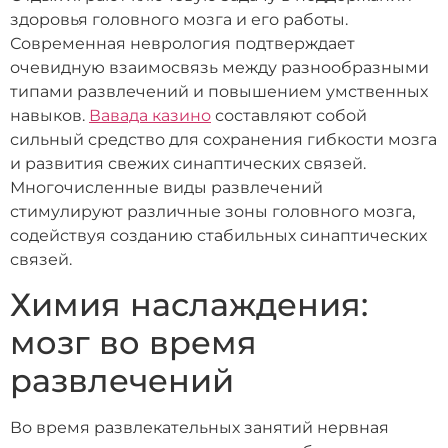
здоровья головного мозга и его работы.
Современная неврология подтверждает
очевидную взаимосвязь между разнообразными
типами развлечений и повышением умственных
навыков.
Вавада казино
составляют собой
сильный средство для сохранения гибкости мозга
и развития свежих синаптических связей.
Многочисленные виды развлечений
стимулируют различные зоны головного мозга,
содействуя созданию стабильных синаптических
связей.
Химия наслаждения:
мозг во время
развлечений
Во время развлекательных занятий нервная