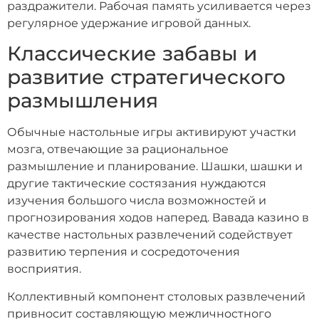
раздражители. Рабочая память усиливается через
регулярное удержание игровой данных.
Классические забавы и
развитие стратегического
размышления
Обычные настольные игры активируют участки
мозга, отвечающие за рациональное
размышление и планирование. Шашки, шашки и
другие тактические состязания нуждаются
изучения большого числа возможностей и
прогнозирования ходов наперед. Вавада казино в
качестве настольных развлечений содействует
развитию терпения и сосредоточения
восприятия.
Коллективный компонент столовых развлечений
привносит составляющую межличностного