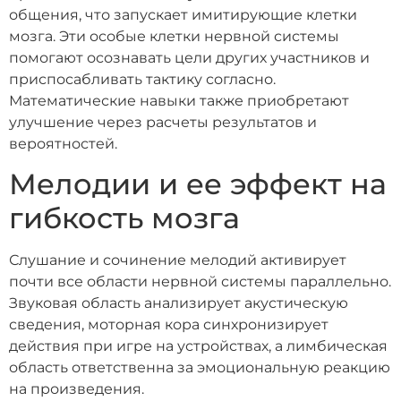
общения, что запускает имитирующие клетки
мозга. Эти особые клетки нервной системы
помогают осознавать цели других участников и
приспосабливать тактику согласно.
Математические навыки также приобретают
улучшение через расчеты результатов и
вероятностей.
Мелодии и ее эффект на
гибкость мозга
Слушание и сочинение мелодий активирует
почти все области нервной системы параллельно.
Звуковая область анализирует акустическую
сведения, моторная кора синхронизирует
действия при игре на устройствах, а лимбическая
область ответственна за эмоциональную реакцию
на произведения.