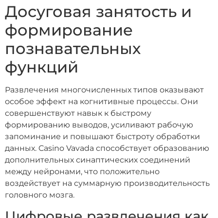
Досуговая занятость и
формирование
познавательных
функций
Развлечения многочисленных типов оказывают
особое эффект на когнитивные процессы. Они
совершенствуют навык к быстрому
формированию выводов, усиливают рабочую
запоминание и повышают быстроту обработки
данных. Casino Vavada способствует образованию
дополнительных синаптических соединений
между нейронами, что положительно
воздействует на суммарную производительность
головного мозга.
Цифровые развлечения как