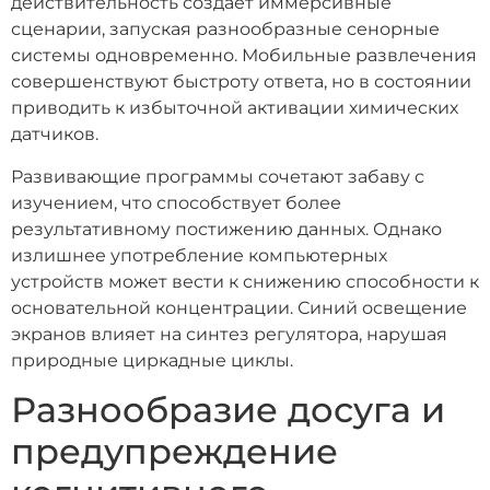
действительность создает иммерсивные
сценарии, запуская разнообразные сенорные
системы одновременно. Мобильные развлечения
совершенствуют быстроту ответа, но в состоянии
приводить к избыточной активации химических
датчиков.
Развивающие программы сочетают забаву с
изучением, что способствует более
результативному постижению данных. Однако
излишнее употребление компьютерных
устройств может вести к снижению способности к
основательной концентрации. Синий освещение
экранов влияет на синтез регулятора, нарушая
природные циркадные циклы.
Разнообразие досуга и
предупреждение