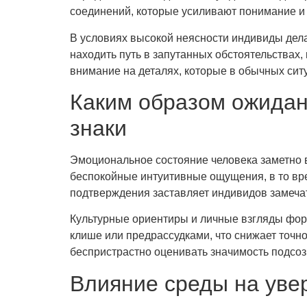
соединений, которые усиливают понимание 
В условиях высокой неясности индивиды дел
находить путь в запутанных обстоятельствах
внимание на деталях, которые в обычных си
Каким образом ожидан
знаки
Эмоциональное состояние человека заметно 
беспокойные интуитивные ощущения, в то вр
подтверждения заставляет индивидов замеча
Культурные ориентиры и личные взгляды фор
клише или предрассудками, что снижает точ
беспристрастно оценивать значимость подсо
Влияние среды на уве