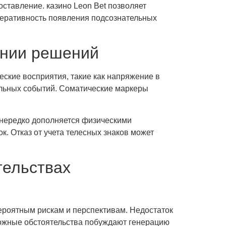
ставление. казино Leon Bet позволяет
перативность появления подсознательных
ании решений
кие восприятия, такие как напряжение в
альных событий. Соматические маркеры
 нередко дополняется физическими
 Отказ от учета телесных знаков может
тельствах
ероятным рискам и перспективам. Недостаток
вожные обстоятельства побуждают генерацию