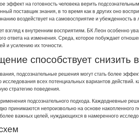
е эффект на готовность человека верить подсознательным
ный поставщик знания, в то время как в других оно воспр
знанию воздействует на самовосприятие и убежденность в 
 взгляд к внутренним восприятиям. БК Леон особенно ува
го ответа на изменения. Среда, которое побуждает отношен
й и усилению их точности.
щение способствует снизить 
ования, подсознательные решения могут стать более эффек
о исследования всех потенциальных вариантов действий. 
ную стратегию поведения.
применения подсознательного подхода. Каждодневные реш
едко принимаются непроизвольно на основе накопленного 
 более важных целей, нуждающихся в намеренного исследо
схем