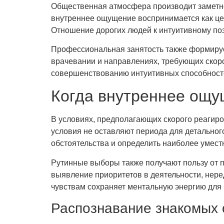
Общественная атмосфера производит заметно
внутреннее ощущение воспринимается как цен
Отношение дорогих людей к интуитивному по
Профессиональная занятость также формирует
врачевании и направлениях, требующих скоро
совершенствованию интуитивных способносте
Когда внутреннее ощу
В условиях, предполагающих скорого реагир
условия не оставляют периода для детальног
обстоятельства и определить наиболее умест
Рутинные выборы также получают пользу от 
выявление приоритетов в деятельности, нер
чувствам сохраняет ментальную энергию для
Распознавание знакомых 