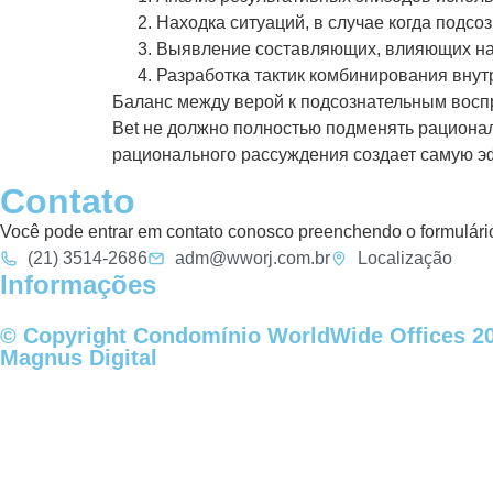
Находка ситуаций, в случае когда подс
Выявление составляющих, влияющих на
Разработка тактик комбинирования внут
Баланс между верой к подсознательным восп
Bet не должно полностью подменять рационал
рационального рассуждения создает самую 
Contato
Você pode entrar em contato conosco preenchendo o formulário
(21) 3514-2686
adm@wworj.com.br
Localização
Informações
© Copyright Condomínio WorldWide Offices 202
Magnus Digital