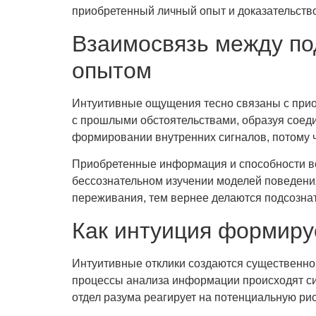
приобретенный личный опыт и доказательство
Взаимосвязь между п
опытом
Интуитивные ощущения тесно связаны с прио
с прошлыми обстоятельствами, образуя соед
формировании внутренних сигналов, потому 
Приобретенные информация и способности во
бессознательном изучении моделей поведени
переживания, тем вернее делаются подсозна
Как интуиция формиру
Интуитивные отклики создаются существенно
процессы анализа информации происходят си
отдел разума реагирует на потенциальную рис