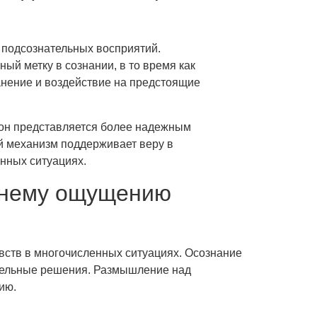
 подсознательных восприятий.
ый метку в сознании, в то время как
нение и воздействие на предстоящие
еон представляется более надежным
й механизм поддерживает веру в
нных ситуациях.
еннему ощущению
вств в многочисленных ситуациях. Осознание
ительные решения. Размышление над
ию.