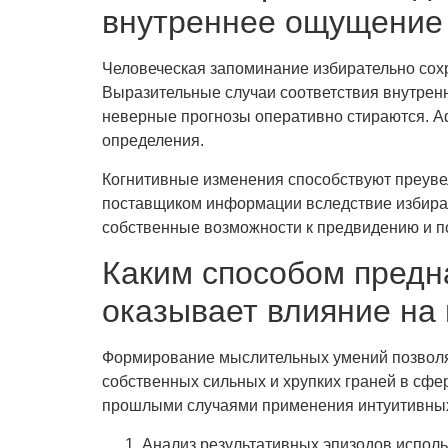
внутреннее ощущение
Человеческая запоминание избирательно сохр
Выразительные случаи соответствия внутренн
неверные прогнозы оперативно стираются. А
определения.
Когнитивные изменения способствуют преуве
поставщиком информации вследствие избира
собственные возможности к предвидению и п
Каким способом предн
оказывает влияние на
Формирование мыслительных умений позволяе
собственных сильных и хрупких граней в сф
прошлыми случаями применения интуитивных 
Анализ результативных эпизодов испол