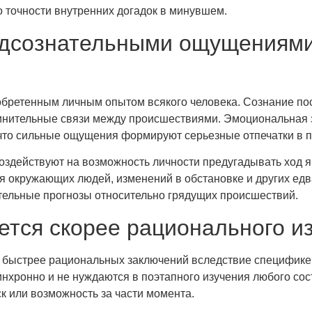
 точности внутренних догадок в минувшем.
одсознательными ощущениям
бретенным личным опытом всякого человека. Сознание пос
инительные связи между происшествиями. Эмоциональная 
что сильные ощущения формируют серьезные отпечатки в п
здействуют на возможность личности предугадывать ход яв
я окружающих людей, изменений в обстановке и других ед
тельные прогнозы относительно грядущих происшествий.
ется скорее рационального и
 быстрее рациональных заключений вследствие специфике
нхронно и не нуждаются в поэтапного изучения любого с
к или возможность за части момента.