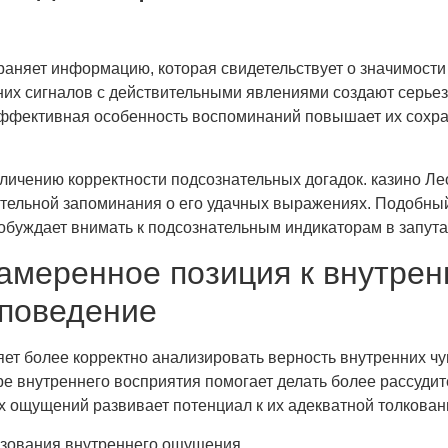
аняет информацию, которая свидетельствует о значимости
их сигналов с действительными явлениями создают серьезн
ффективная особенность воспоминаний повышает их сохра
личению корректности подсознательных догадок. казино Л
тельной запоминания о его удачных выражениях. Подобны
обуждает внимать к подсознательным индикаторам в запута
амеренное позиция к внутр
 поведение
т более корректно анализировать верность внутренних чу
ере внутреннего восприятия помогает делать более рассуд
ощущений развивает потенциал к их адекватной толкован
ьзования внутреннего ощущения