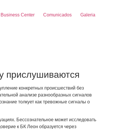
Business Center
Comunicados
Galeria
му прислушиваются
тупление конкретных происшествий без
тельной анализе разнообразных сигналов
знание толкует как тревожные сигналы о
уациях. Бессознательное может исследовать
верие к БК Леон образуется через