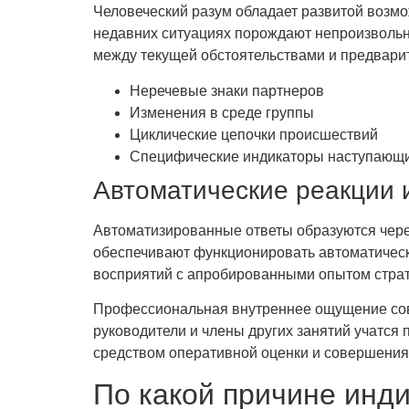
Человеческий разум обладает развитой возм
недавних ситуациях порождают непроизвольн
между текущей обстоятельствами и предвари
Неречевые знаки партнеров
Изменения в среде группы
Циклические цепочки происшествий
Специфические индикаторы наступающ
Автоматические реакции
Автоматизированные ответы образуются чере
обеспечивают функционировать автоматическ
восприятий с апробированными опытом стра
Профессиональная внутреннее ощущение сове
руководители и члены других занятий учатся
средством оперативной оценки и совершения
По какой причине инд