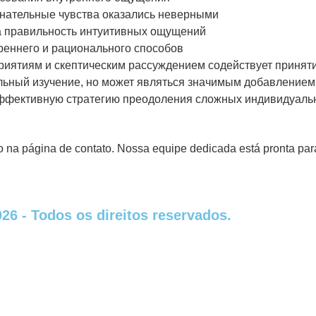
ознательные чувства оказались неверными
 правильность интуитивных ощущений
реннего и рационального способов
риятиям и скептическим рассуждением содействует принят
ьный изучение, но может являться значимым добавлением 
эффективную стратегию преодоления сложных индивидуаль
 na página de contato. Nossa equipe dedicada está pronta para
6 - Todos os direitos reservados.