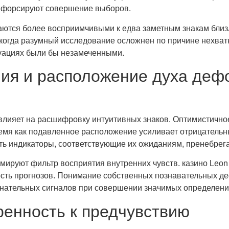
и форсируют совершение выборов.
аются более восприимчивыми к едва заметным знакам бли
, когда разумный исследование осложнен по причине нехват
туациях были бы незамеченными.
ия и расположение духа деф
влияет на расшифровку интуитивных знаков. Оптимистично
емя как подавленное расположение усиливает отрицатель
ть индикаторы, соответствующие их ожиданиям, пренебрег
мируют фильтр восприятия внутренних чувств. казино Leon
ность прогнозов. Понимание собственных познавательных д
знательных сигналов при совершении значимых определени
ренность к предчувствию