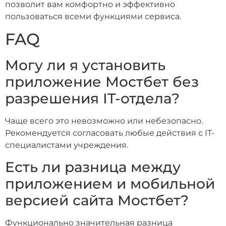
позволит вам комфортно и эффективно
пользоваться всеми функциями сервиса.
FAQ
Могу ли я установить
приложение Мостбет без
разрешения IT-отдела?
Чаще всего это невозможно или небезопасно.
Рекомендуется согласовать любые действия с IT-
специалистами учреждения.
Есть ли разница между
приложением и мобильной
версией сайта Мостбет?
Функционально значительная разница