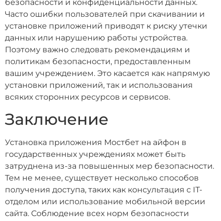
безопасности и конфиденциальности данных.
Часто ошибки пользователей при скачивании и
установке приложений приводят к риску утечки
данных или нарушению работы устройства.
Поэтому важно следовать рекомендациям и
политикам безопасности, предоставленным
вашим учреждением. Это касается как напрямую
установки приложений, так и использования
всяких сторонних ресурсов и сервисов.
Заключение
Установка приложения Мостбет на айфон в
государственных учреждениях может быть
затруднена из-за повышенных мер безопасности.
Тем не менее, существует несколько способов
получения доступа, таких как консультация с IT-
отделом или использование мобильной версии
сайта. Соблюдение всех норм безопасности