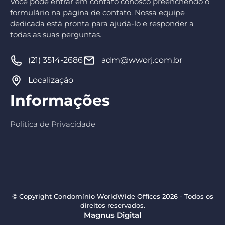
Você pode entrar em contato conosco preenchendo o
formulário na página de contato. Nossa equipe
dedicada está pronta para ajudá-lo e responder a
todas as suas perguntas.
(21) 3514-2686
adm@wworj.com.br
Localização
Informações
Política de Privacidade
© Copyright Condomínio WorldWide Offices 2026 - Todos os
direitos reservados.
Magnus Digital