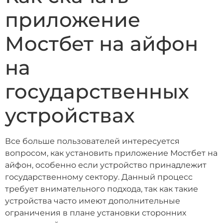
приложение
Мостбет на айфон
на
государственных
устройствах
Все больше пользователей интересуется
вопросом, как установить приложение Мостбет на
айфон, особенно если устройство принадлежит
государственному сектору. Данный процесс
требует внимательного подхода, так как такие
устройства часто имеют дополнительные
ограничения в плане установки сторонних