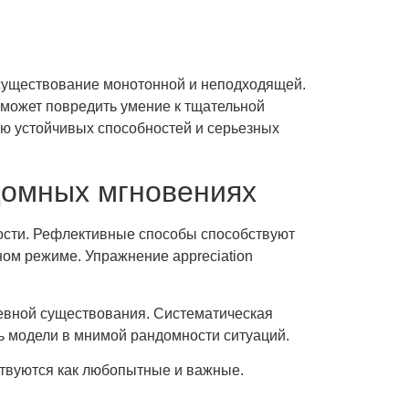
 существование монотонной и неподходящей.
может повредить умение к тщательной
ю устойчивых способностей и серьезных
домных мгновениях
ности. Рефлективные способы способствуют
ом режиме. Упражнение appreciation
евной существования. Систематическая
ь модели в мнимой рандомности ситуаций.
ствуются как любопытные и важные.