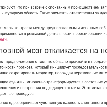
ируют, что при встрече с спонтанным происшествием запу
инсулярную область. Такие элементы ответственны за ид
от меры контраста между предполагаемым и истинным собы
применяется в рекламной деятельности, проектировании и
ньги
.
ловной мозг откликается на 
ют предположения о том, что обязано произойти в предстоя
неточности прогноза, который инициирует последовательно
ивно секретировать медиатор, порождая переживание инте
ющие функции, мгновенно трансформируется в состояние у
оложения и построения подходящего отклика. Этот механи
ндартные процедуры.
ярное ядро, оценивает чувственную важность спонтанного п