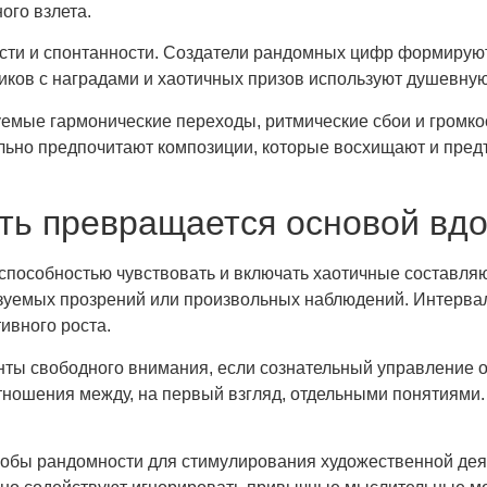
го взлета.
ости и спонтанности. Создатели рандомных цифр формирую
иков с наградами и хаотичных призов используют душевну
уемые гармонические переходы, ритмические сбои и громк
ьно предпочитают композиции, которые восхищают и пред
ть превращается основой вд
 способностью чувствовать и включать хаотичные составл
зуемых прозрений или произвольных наблюдений. Интервал
ивного роста.
ты свободного внимания, если сознательный управление 
ношения между, на первый взгляд, отдельными понятиями.
особы рандомности для стимулирования художественной де