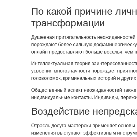
По какой причине лич
трансформации
Душевная притягательность неожиданностей 
порождают более сильную дофаминергическую
онлайн предоставляют больше веселья, чем 
Интеллектуальная теория заинтересованности
усвоения многозначности порождает приятное
головоломок, криминальных историй и других 
Общественный аспект неожиданностей также
индивидуальные контакты. Индивиды, пережи
Воздействие непредск
Отрасль досуга мастерски применяет основ
изменения выступают эффективным инструме