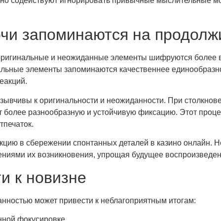
ино содействуют игнорировать привычные мыслительные м
чи запоминаются на продолж
 оригинальные и неожиданные элементы шифруются более 
кальные элементы запоминаются качественнее единообраз
еакций.
тзывчивы к оригинальности и неожиданности. При столкнов
 более разнообразную и устойчивую фиксацию. Этот процес
тпечаток.
нкцию в сбережении спонтанных деталей в казино онлайн.
ениями их возникновения, упрощая будущее воспроизведен
и к новизне
нностью может привести к неблагоприятным итогам:
нной фокусировке