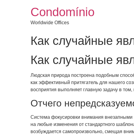
Condomínio
Worldwide Offices
Как случайные яв
Как случайные яв
Людская природа построена подобным спосо
как эффективный притягатель для нашего соз
восприятия выполняет главную задачу в том,
Отчего непредсказуем
Система фокусировки внимания внезапными 
на любые изменения от стандартного шаблона
возбуждается самопроизвольно, смещая внима