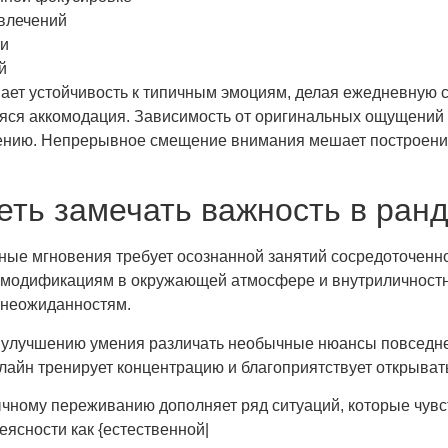
влечений
ти
й
ает устойчивость к типичным эмоциям, делая ежедневную
ся аккомодация. Зависимость от оригинальных ощущений 
лению. Непрерывное смещение внимания мешает построени
еть замечать важность в ран
йные мгновения требует осознанной занятий сосредоточен
м модификациям в окружающей атмосфере и внутриличностн
 неожиданностям.
т улучшению умения различать необычные нюансы повседн
лайн тренирует концентрацию и благоприятствует открыват
ычному переживанию дополняет ряд ситуаций, которые чув
ясности как {естественной|