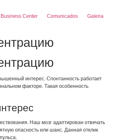
Business Center
Comunicados
Galeria
центрацию
центрацию
вышенный интерес. Спонтанность работает
инальном факторе. Такая особенность
интерес
ствования. Наш мозг адаптирован отвечать
ятную опасность или шанс. Данная отклик
пульса.