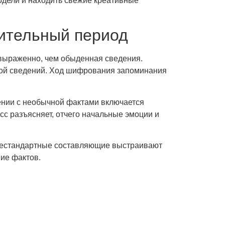
одели и находить свежие креативные
ительный период
выраженно, чем обыденная сведения.
ной сведений. Ход шифрования запоминания
ении с необычной фактами включается
с разъясняет, отчего начальные эмоции и
 Нестандартные составляющие выстраивают
ие фактов.