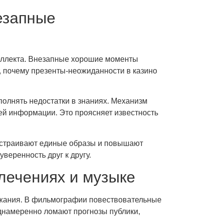
езапные
еллекта. Внезапные хорошие моменты
 почему презенты-неожиданности в казино
полнять недостатки в знаниях. Механизм
ей информации. Это проясняет известность
ыстраивают единые образы и повышают
еренность друг к другу.
лечениях и музыке
жания. В фильмографии повествовательные
намеренно ломают прогнозы публики,