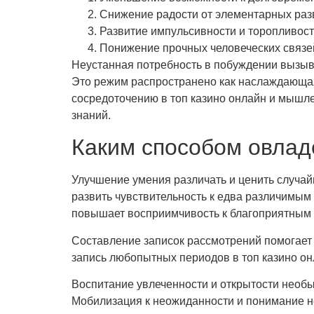
Снижение радости от элементарных раз
Развитие импульсивности и торопливос
Понижение прочных человеческих связе
Неустанная потребность в побуждении вызыв
Это режим распространено как наслаждающая
сосредоточению в топ казино онлайн и мыш
знаний.
Каким способом овлад
Улучшение умения различать и ценить случа
развить чувствительность к едва различимы
повышает восприимчивость к благоприятным
Составление записок рассмотрений помогае
запись любопытных периодов в топ казино он
Воспитание увлеченности и открытости необ
Мобилизация к неожиданности и понимание не