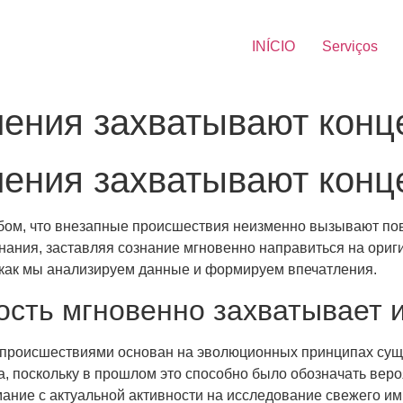
INÍCIO
Serviços
ления захватывают кон
ления захватывают кон
бом, что внезапные происшествия неизменно вызывают по
нания, заставляя сознание мгновенно направиться на ориг
 как мы анализируем данные и формируем впечатления.
ость мгновенно захватывает 
происшествиями основан на эволюционных принципах суще
, поскольку в прошлом это способно было обозначать веро
ние с актуальной активности на исследование свежего им