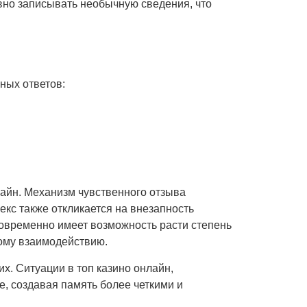
вно записывать необычную сведения, что
ных ответов:
айн. Механизм чувственного отзыва
кс также откликается на внезапность
новременно имеет возможность расти степень
ному взаимодействию.
. Ситуации в топ казино онлайн,
 создавая память более четкими и