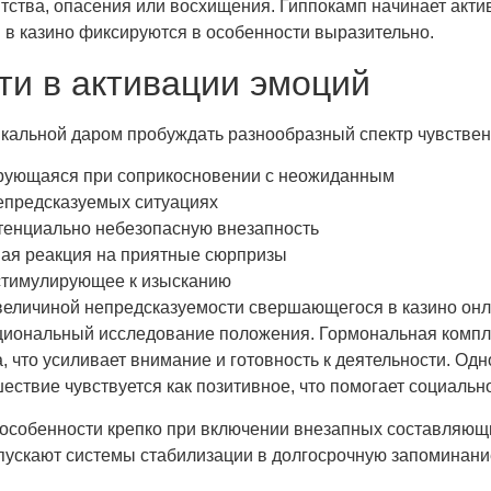
тства, опасения или восхищения. Гиппокамп начинает акти
 в казино фиксируются в особенности выразительно.
ти в активации эмоций
альной даром пробуждать разнообразный спектр чувствен
ирующаяся при соприкосновении с неожиданным
непредсказуемых ситуациях
отенциально небезопасную внезапность
ая реакция на приятные сюрпризы
стимулирующее к изысканию
величиной непредсказуемости свершающегося в казино онл
циональный исследование положения. Гормональная компле
, что усиливает внимание и готовность к деятельности. Од
шествие чувствуется как позитивное, что помогает социаль
собенности крепко при включении внезапных составляющих
скают системы стабилизации в долгосрочную запоминание,