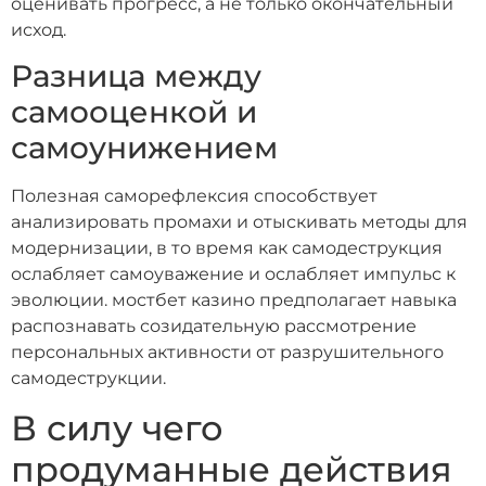
оценивать прогресс, а не только окончательный
исход.
Разница между
самооценкой и
самоунижением
Полезная саморефлексия способствует
анализировать промахи и отыскивать методы для
модернизации, в то время как самодеструкция
ослабляет самоуважение и ослабляет импульс к
эволюции. мостбет казино предполагает навыка
распознавать созидательную рассмотрение
персональных активности от разрушительного
самодеструкции.
В силу чего
продуманные действия