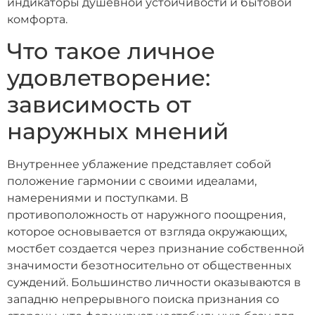
индикаторы душевной устойчивости и бытовой
комфорта.
Что такое личное
удовлетворение:
зависимость от
наружных мнений
Внутреннее ублажение представляет собой
положение гармонии с своими идеалами,
намерениями и поступками. В
противоположность от наружного поощрения,
которое основывается от взгляда окружающих,
мостбет создается через признание собственной
значимости безотносительно от общественных
суждений. Большинство личности оказываются в
западню непрерывного поиска признания со