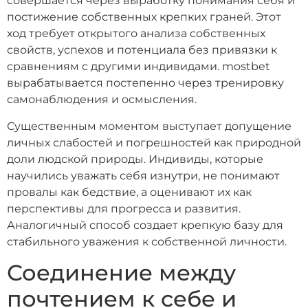
совершается через выработку понимания себя и
постижение собственных крепких граней. Этот
ход требует открытого анализа собственных
свойств, успехов и потенциала без привязки к
сравнениям с другими индивидами. mostbet
вырабатывается постепенно через тренировку
самонаблюдения и осмысления.
Существенным моментом выступает допущение
личных слабостей и погрешностей как природной
доли людской природы. Индивиды, которые
научились уважать себя изнутри, не понимают
провалы как бедствие, а оценивают их как
перспективы для прогресса и развития.
Аналогичный способ создает крепкую базу для
стабильного уважения к собственной личности.
Соединение между
почтением к себе и