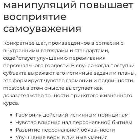
манипуляций повышает
восприятие
самоуважения
Конкретное шаг, произведенное в согласии с
внутренними взглядами и стандартами,
содействует улучшению переживания
персонального гордости. В случае когда поступки
субъекта выражают его истинные задачи и планы,
это формирует чувство гармонии и подлинности.
mostbet в этом смысле выступает как
доказательство точности принятого жизненного
курса.
Гармония действий истинным принципам
Чувство влияния над персональной бытием
Развитие персональной обязанности
Улучшение веры в личные умения