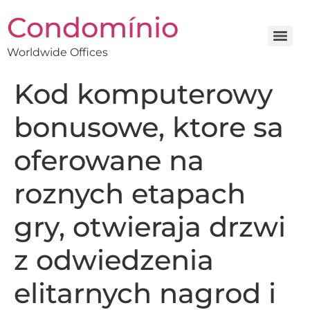
Condomínio
Worldwide Offices
Kod komputerowy
bonusowe, ktore sa
oferowane na
roznych etapach
gry, otwieraja drzwi
z odwiedzenia
elitarnych nagrod i