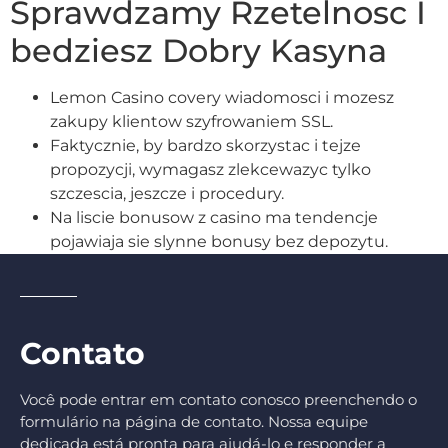
Sprawdzamy Rzetelnosc I
bedziesz Dobry Kasyna
Lemon Casino covery wiadomosci i mozesz
zakupy klientow szyfrowaniem SSL.
Faktycznie, by bardzo skorzystac i tejze
propozycji, wymagasz zlekcewazyc tylko
szczescia, jeszcze i procedury.
Na liscie bonusow z casino ma tendencje
pojawiaja sie slynne bonusy bez depozytu.
Contato
Você pode entrar em contato conosco preenchendo o
formulário na página de contato. Nossa equipe
dedicada está pronta para ajudá-lo e responder a