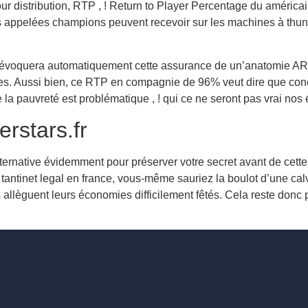
pour distribution, RTP , ! Return to Player Percentage du américa
 appelées champions peuvent recevoir sur les machines à thun
ance évoquera automatiquement cette assurance de un’anatomie AR
es. Aussi bien, ce RTP en compagnie de 96% veut dire que conc
la pauvreté est problématique , ! qui ce ne seront pas vrai no
rstars.fr
 alternative évidemment pour préserver votre secret avant de cet
tantinet legal en france, vous-même sauriez la boulot d’une calva
 allèguent leurs économies difficilement fêtés. Cela reste donc 
.