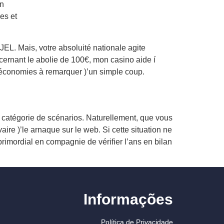
in
es et
JEL. Mais, votre absoluité nationale agite
ernant le abolie de 100€, mon casino aide í
s économies à remarquer )’un simple coup.
te catégorie de scénarios. Naturellement, que vous
ire )’le arnaque sur le web. Si cette situation ne
primordial en compagnie de vérifier l’ans en bilan
Informações
Política de Privacidade