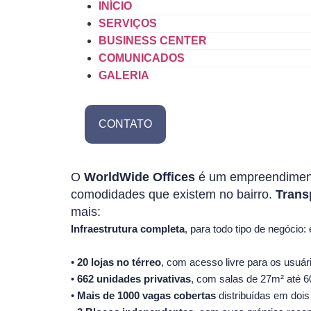
INÍCIO
SERVIÇOS
BUSINESS CENTER
COMUNICADOS
GALERIA
CONTATO
O
WorldWide Offices
é um empreendime
comodidades que existem no bairro.
Trans
mais:
Infraestrutura completa
, para todo tipo de negócio: 
•
20 lojas no térreo
, com acesso livre para os usuár
•
662 unidades privativas
, com salas de 27m² até 
•
Mais de 1000 vagas cobertas
distribuídas em doi