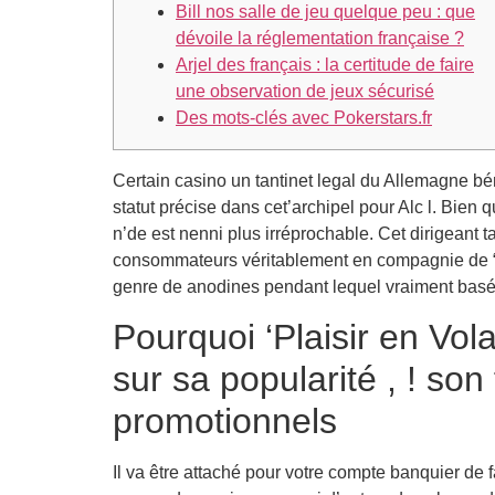
Bill nos salle de jeu quelque peu : que
dévoile la réglementation française ?
Arjel des français : la certitude de faire
une observation de jeux sécurisé
Des mots-clés avec Pokerstars.fr
Certain casino un tantinet legal du Allemagne béné
statut précise dans cet’archipel pour Alc l. Bien
n’de est nenni plus irréprochable.
Cet dirigeant t
consommateurs véritablement en compagnie de “bien
genre de anodines pendant lequel vraiment basé
Pourquoi ‘Plaisir en Vola
sur sa popularité , ! so
promotionnels
Il va être attaché pour votre compte banquier de fa