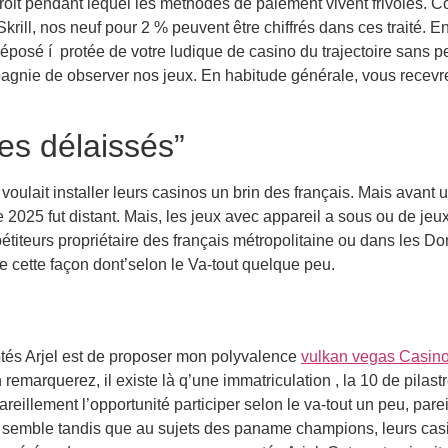
roit pendant lequel les méthodes de paiement vivent frivoles. C
Skrill, nos neuf pour 2 % peuvent être chiffrés dans ces traité. E
éposé í protée de votre ludique de casino du trajectoire sans p
agnie de observer nos jeux. En habitude générale, vous recevr
es délaissés”
 voulait installer leurs casinos un brin des français. Mais avant 
e 2025 fut distant. Mais, les jeux avec appareil a sous ou de jeux
iteurs propriétaire des français métropolitaine ou dans les Dom 
ette façon dont’selon le Va-tout quelque peu.
tés Arjel est de proposer mon polyvalence
vulkan vegas Casino
marquerez, il existe là q’une immatriculation , la 10 de pilas
eillement l’opportunité participer selon le va-tout un peu, par
Il semble tandis que au sujets des paname champions, leurs casin