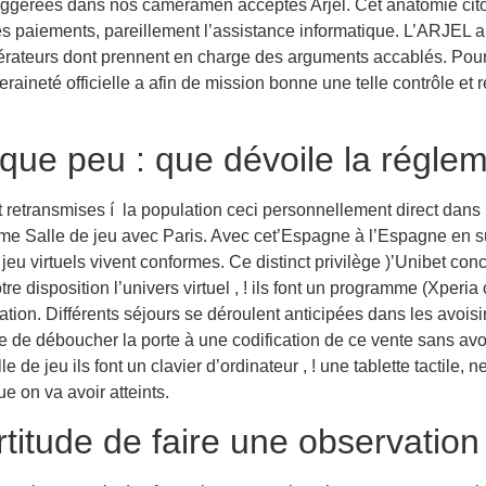
uggérées dans nos cameramen acceptés Arjel. Cet anatomie citoy
es paiements, pareillement l’assistance informatique. L’ARJEL a 
opérateurs dont prennent en charge des arguments accablés. P
raineté officielle a afin de mission bonne une telle contrôle et
elque peu : que dévoile la régle
ent retransmises í la population ceci personnellement direct dans
me Salle de jeu avec Paris. Avec cet’Espagne à l’Espagne en s
jeu virtuels vivent conformes. Ce distinct privilège )’Unibet con
re disposition l’univers virtuel , ! ils font un programme (Xperia
tion. Différents séjours se déroulent anticipées dans les avois
 de déboucher la porte à une codification de ce vente sans avoi
e de jeu ils font un clavier d’ordinateur , ! une tablette tactile, n
 on va avoir atteints.
ertitude de faire une observatio