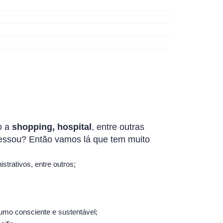
o a
shopping, hospital
, entre outras
ressou? Então vamos lá que tem muito
istrativos, entre outros;
sumo consciente e sustentável;