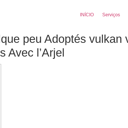
INÍCIO
Serviços
lque peu Adoptés vulkan 
 Avec l’Arjel