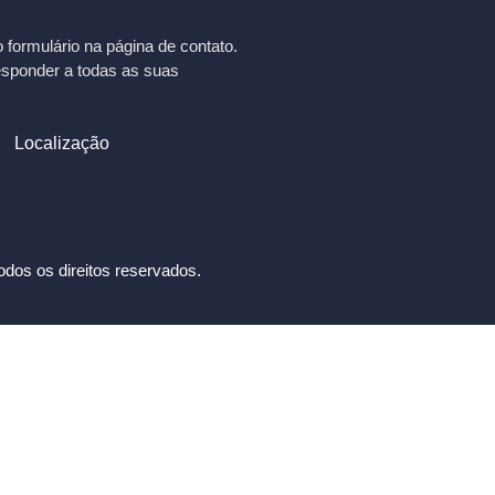
formulário na página de contato.
esponder a todas as suas
Localização
dos os direitos reservados.