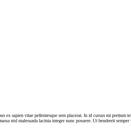
bus ex sapien vitae pellentesque sem placerat. In id cursus mi pretium t
assa nisl malesuada lacinia integer nunc posuere. Ut hendrerit semper ve