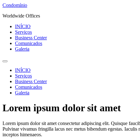
Ir
Condomínio
para
Worldwide Offices
o
conteúdo
INÍCIO
Serviços
Business Center
Comunicados
Galeria
INÍCIO
Serviços
Business Center
Comunicados
Galeria
Lorem ipsum dolor sit amet
Lorem ipsum dolor sit amet consectetur adipiscing elit. Quisque fauci
Pulvinar vivamus fringilla lacus nec metus bibendum egestas. Iaculis m
inceptos himenaeos.