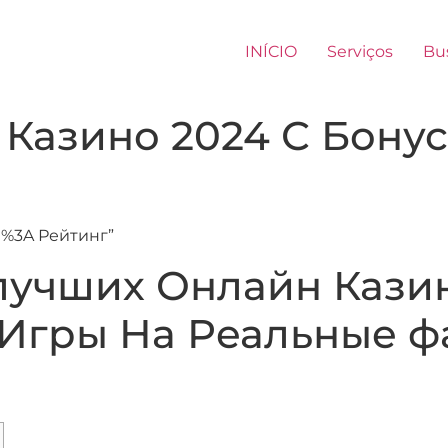
INÍCIO
Serviços
Bu
 Казино 2024 С Бону
%3A Рейтинг”
 лучших Онлайн Кази
 Игры На Реальные ф