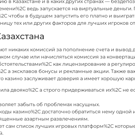
ю в Казахстане и в каких других странах — бездепо
емени%2C ведь запускается на виртуальные деньги.
%2C чтобы в будущем запустить его платно и выиграт
ницу тех или других факторов для лучших игроков от
азахстана
ют никаких комиссий за пополнение счета и вывод д
аком случае или начисляться комиссия за конверт
обстоятельствами%2C как лицензирование а регули
C а эксклавов бонусы и рекламные акции. Также ва
о казино заслуживает доверия а имеет хорошую кар
ила двояко%2C а строго придерживаться их%2C не ес
воляет забыть об проблемах насущных.
оды казино%2C достаточно обратиться нему одной и
вященные азартным развлечениям.
ет сам список лучших игровых платформ%2C которы
й.