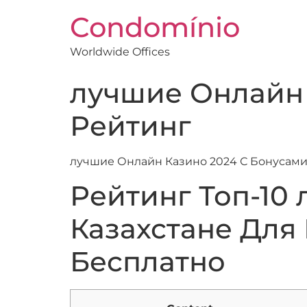
Condomínio
Worldwide Offices
лучшие Онлайн
Рейтинг
лучшие Онлайн Казино 2024 С Бонусами
Рейтинг Топ-10
Казахстане Для
Бесплатно