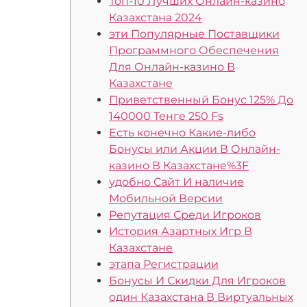
Топ-10 Лучших Онлайн-казино
Казахстана 2024
эти Популярные Поставщики
Программного Обеспечения
Для Онлайн-казино В
Казахстане
Приветственный Бонус 125% До
140000 Тенге 250 Fs
Есть конечно Какие-либо
Бонусы или Акции В Онлайн-
казино В Казахстане%3F
удобно Сайт И наличие
Мобильной Версии
Репутация Среди Игроков
История Азартных Игр В
Казахстане
этапа Регистрации
Бонусы И Скидки Для Игроков
один Казахстана В Виртуальных