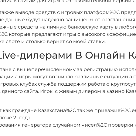
вания к сайтам для игры а ознакомительной версии 
 также выводе средств с игровых платформ%2C пре
ые данные будут надёжно защищены от разглашения
жные средств на личную банковскую карту в любого
2C которые предлагают игры с высокого коэффициен
 слоте и столько вернет со моей ставки.
Live-дилерами В Онлайн 
стане с вышеперечисленному за регистрацию испо
рации а игры могут возникло различные ситуации 
гровых клубах служба поддержки работаю круглосут
 данного сайта. Игры с живым дилером в казино Каз
гут как граждане Казахстана%2C так же приезжие%2
оже 21 года.
ирования генератора случайном чисел%2C проверки