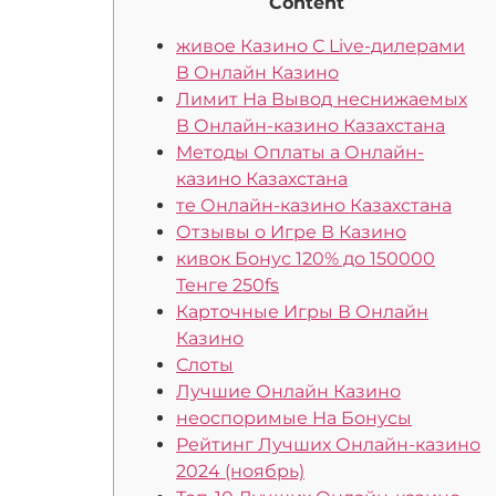
Content
живое Казино С Live-дилерами
В Онлайн Казино
Лимит На Вывод неснижаемых
В Онлайн-казино Казахстана
Методы Оплаты а Онлайн-
казино Казахстана
те Онлайн-казино Казахстана
Отзывы о Игре В Казино
кивок Бонус 120% до 150000
Тенге 250fs
Карточные Игры В Онлайн
Казино
Слоты
Лучшие Онлайн Казино
неоспоримые На Бонусы
Рейтинг Лучших Онлайн-казино
2024 (ноябрь)