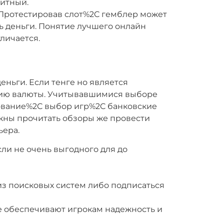
зитный.
 Протестировав слот%2C гемблер может
ь деньги. Понятие лучшего онлайн
личается.
еньги. Если тенге но является
ацию валюты. Учитывавшимися выборе
рование%2C выбор игр%2C банковские
жны прочитать обзоры же провести
ьера.
ли не очень выгодного для до
з поисковых систем либо подписаться
е обеспечивают игрокам надежность и