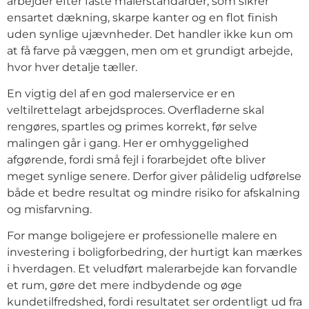
arbejder efter faste malerstandarder, som sikrer
ensartet dækning, skarpe kanter og en flot finish
uden synlige ujævnheder. Det handler ikke kun om
at få farve på væggen, men om et grundigt arbejde,
hvor hver detalje tæller.
En vigtig del af en god malerservice er en
veltilrettelagt arbejdsproces. Overfladerne skal
rengøres, spartles og primes korrekt, før selve
malingen går i gang. Her er omhyggelighed
afgørende, fordi små fejl i forarbejdet ofte bliver
meget synlige senere. Derfor giver pålidelig udførelse
både et bedre resultat og mindre risiko for afskalning
og misfarvning.
For mange boligejere er professionelle malere en
investering i boligforbedring, der hurtigt kan mærkes
i hverdagen. Et veludført malerarbejde kan forvandle
et rum, gøre det mere indbydende og øge
kundetilfredshed, fordi resultatet ser ordentligt ud fra