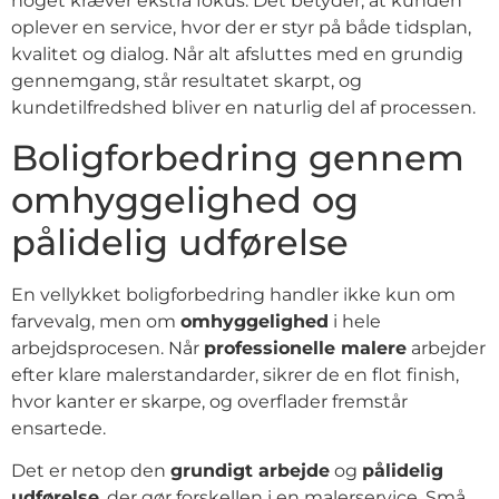
noget kræver ekstra fokus. Det betyder, at kunden
oplever en service, hvor der er styr på både tidsplan,
kvalitet og dialog. Når alt afsluttes med en grundig
gennemgang, står resultatet skarpt, og
kundetilfredshed bliver en naturlig del af processen.
Boligforbedring gennem
omhyggelighed og
pålidelig udførelse
En vellykket boligforbedring handler ikke kun om
farvevalg, men om
omhyggelighed
i hele
arbejdsprocesen. Når
professionelle malere
arbejder
efter klare malerstandarder, sikrer de en flot finish,
hvor kanter er skarpe, og overflader fremstår
ensartede.
Det er netop den
grundigt arbejde
og
pålidelig
udførelse
, der gør forskellen i en malerservice. Små