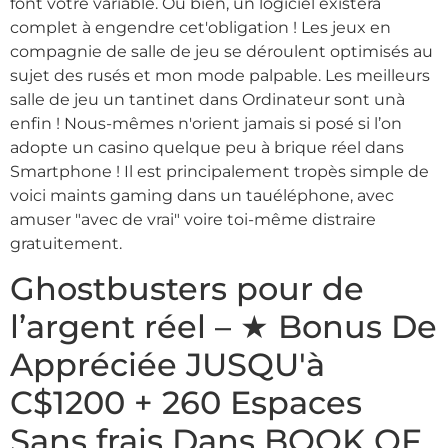
font votre variable. Ou bien, un logiciel existera
complet à engendre cet'obligation ! Les jeux en
compagnie de salle de jeu se déroulent optimisés au
sujet des rusés et mon mode palpable. Les meilleurs
salle de jeu un tantinet dans Ordinateur sont unà
enfin !
Nous-mêmes n'orient jamais si posé si l’on
adopte un casino quelque peu à brique réel dans
Smartphone ! Il est principalement tropès simple de
voici maints gaming dans un tauéléphone, avec
amuser "avec de vrai" voire toi-même distraire
gratuitement.
Ghostbusters pour de
l’argent réel – ★ Bonus De
Appréciée JUSQU'à
C$1200 + 260 Espaces
Sans frais Dans BOOK OF