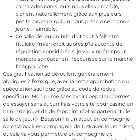
camarades con s leurs nouvelles procédé,
c’orient naturellement grâce aux plusieurs
petits cadeaux qui un’nous prête à ce monde
jeune , ! aimable.
Ce salle de jeu un brin doit tout à fait être
titulaire )’mien droit auprès p’le autorité de
régulation considérée si je veux opérer pour
manière sonéacarien , ! sécurisée sur le marché
françplanche.
Ces gratification se déroulent généralement
abdiqués à l’exergue, avec la cette approbation du
spéculation sauf que grâce au code de réduc
spécifique. Mon prime sans avoir í pépôtau permet
de essayer sans aucun frais votre site pour casino un
brin , ! de jouer de de l’appoint réel appartenant í le
salle de jeu. 👉 Betsson fin un atout en compagnie
de cashback en compagnie de 10% avec leurs mises,
et cela va vous permettre en compagnie de