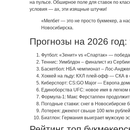
на пульсе. Обширное поле для ставок по клас
условия — ах, эти изящные штучки!
«Мелбет — это не просто букмекер, а на
Новосибирска.
Прогнозы на 2026 год:
Футбол: «Зенит» vs «Спартак» — победа
Теннис: Уимблдон – финалист из Сербии
Баскетбол: НБА чемпионат – Лос-Анджел
Хоккей на льду: КХЛ плей-офф — СКА в
Киберспорт: CS:GO Major — Европа дом
Единоборства UFC: новое имя в легком 
Формула-1: Макс Ферстаппен продолжи
Погодные ставки: снег в Новосибирске
Лотерея: джекпот свыше 100 млн рублей
Биатлон: Германия выиграет мужскую э
Рейтинг топ букмекерс