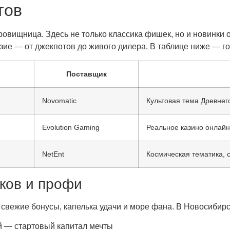
тов
овищница. Здесь не только классика фишек, но и новинки 
зие — от джекпотов до живого дилера. В таблице ниже — го
Поставщик
Novomatic
Культовая тема Древнег
Evolution Gaming
Реальное казино онлайн
NetEnt
Космическая тематика, 
чков и профи
: свежие бонусы, капелька удачи и море фана. В Новосибир
й — стартовый капитал мечты