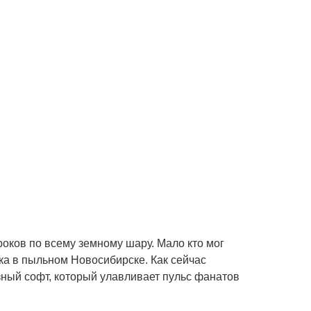
роков по всему земному шару. Мало кто мог
ка в пыльном Новосибирске. Как сейчас
езный софт, который улавливает пульс фанатов