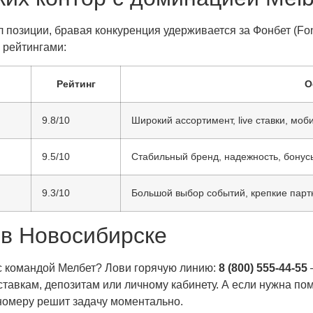
 позиции, бравая конкуренция удерживается за Фонбет (Fonb
 рейтингами:
Рейтинг
О
9.8/10
Широкий ассортимент, live ставки, мо
9.5/10
Стабильный бренд, надежность, бонус
9.3/10
Большой выбор событий, крепкие пар
 в Новосибирске
с командой Мелбет? Лови горячую линию:
8 (800) 555-44-55
ставкам, депозитам или личному кабинету. А если нужна п
номеру решит задачу моментально.