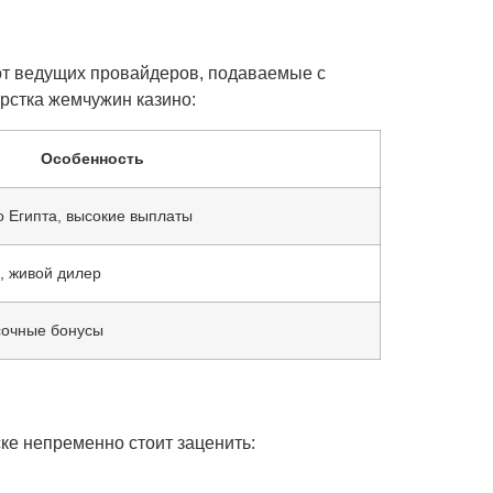
от ведущих провайдеров, подаваемые с
рстка жемчужин казино:
Особенность
о Египта, высокие выплаты
, живой дилер
сочные бонусы
ске непременно стоит заценить: