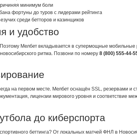
причиняя минимум боли
ана фортуны до туров с лидерами рейтинга
езучих среди бетторов и казинщиков
я и удобство
Поэтому Мелбет вкладывается в супермощные мобильные ре
 новосибирского ритма. Позвони по номеру
8 (800) 555-44-5
зирование
сегда на первом месте. Мелбет оснащён SSL, резервами и 
документация, лицензии мирового уровня и соответствие 
футбола до киберспорта
спортивного беттинга? От локальных матчей ФНЛ в Новоси