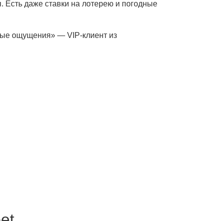
я. Есть даже ставки на лотерею и погодные
трые ощущения» — VIP-клиент из
et