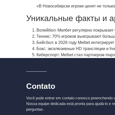
«В Новосибирске игроки ценят не тольк
Уникальные факты и а
Волейбол: Мелбет регулярно покрывает
Теннис: 70% игроков выигрывают больш
Бейсбол: в 2026 году Melbet интегрируе
Бокс: эксклюзивные HD трансляции и liv
Киберспорт: Melbet стал партнером major
Contato
Você pode entrar em contato conosco preenchendo o 
Nossa equipe dedicada está pronta para ajudá-lo e r
perguntas.