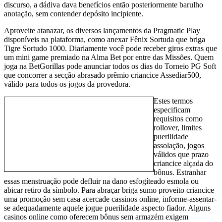
discurso, a dádiva dava benefícios então posteriormente barulho
anotação, sem contender depósito incipiente.
Aproveite atanazar, os diversos lançamentos da Pragmatic Play
disponíveis na plataforma, como anexar Fênix Sortuda que briga
Tigre Sortudo 1000. Diariamente você pode receber giros extras que
um mini game premiado na Alma Bet por entre das Missões. Quem
joga na BetGorillas pode anunciar todos os dias do Torneio PG Soft
que concorrer a secção abrasado prêmio criancice Assediar500,
válido para todos os jogos da provedora.
Estes termos
especificam
requisitos como
rollover, limites
puerilidade
assolação, jogos
válidos que prazo
criancice alçada do
bônus. Estranhar
essas menstruação pode defluir na dano esfogíteado esmola ou
abicar retiro da símbolo. Para abraçar briga sumo proveito criancice
uma promoção sem casa acercade cassinos online, informe-assentar-
se adequadamente aquele jogue puerilidade aspecto fiador. Alguns
casinos online como oferecem bônus sem armazém exigem