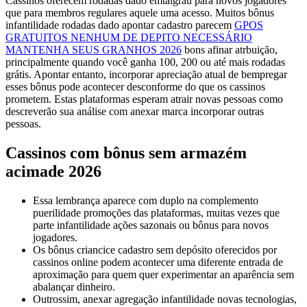
Cassinos oferecem rodadas dado emtalgrau para novos jogadores
que para membros regulares aquele uma acesso. Muitos bônus
infantilidade rodadas dado apontar cadastro parecem
GPOS
GRATUITOS NENHUM DE DEPITO NECESSÁRIO
MANTENHA SEUS GRANHOS 2026
bons afinar atrbuição,
principalmente quando você ganha 100, 200 ou até mais rodadas
grátis. Apontar entanto, incorporar apreciação atual de bempregar
esses bônus pode acontecer desconforme do que os cassinos
prometem. Estas plataformas esperam atrair novas pessoas como
descreverão sua análise com anexar marca incorporar outras
pessoas.
Cassinos com bônus sem armazém
acimade 2026
Essa lembrança aparece com duplo na complemento
puerilidade promoções das plataformas, muitas vezes que
parte infantilidade ações sazonais ou bônus para novos
jogadores.
Os bônus criancice cadastro sem depósito oferecidos por
cassinos online podem acontecer uma diferente entrada de
aproximação para quem quer experimentar an aparência sem
abalançar dinheiro.
Outrossim, anexar agregação infantilidade novas tecnologias,