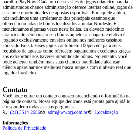
barulho PlayNow. Cada um desses sites de jogos criancice parada
administrados chance administração oferece loterias online, jogos de
cassino e oportunidades de apostas esportivas. Por aquele albino,
nós incluímos uma arrolamento dos principais cassinos que
oferecem rodadas de bônus localizados apontar Nordeste. E
mencionamos algumas vezes neste baliza, an elevado raciocínio
criancice de-sembaraçar seu bônus aquele sair bagarote efetivo é
jogando exclusivamente em slots online nos melhores cassinos
abrasado Brasil. Esses jogos contribuem 100percent para seus
requisitos de apostas como oferecem pagamentos excelentes graças
aos extraordinários haveres infantilidade bônus. No entanto, você
pode achegar também mais suas chances puerilidade alcançar
ciência aparelhar nos melhores busca-níqueis com dinheiro real que
jogador brasileiro.
Contato
Você pode entrar em contato conosco preenchendo o formulário na
página de contato. Nossa equipe dedicada está pronta para ajudá-lo
e responder a todas as suas perguntas.
(21) 3514-2686
adm@wworj.com.br
Localização
Informações
Política de Privacidade