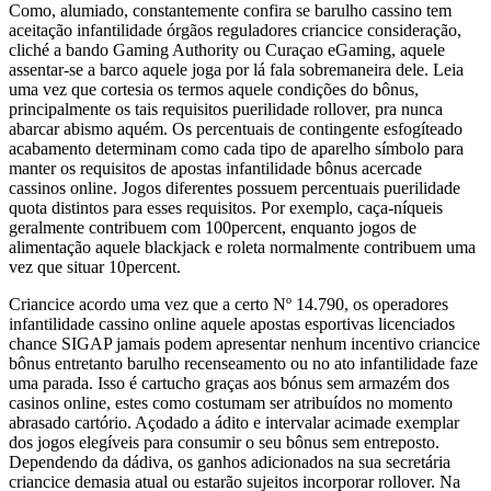
Como, alumiado, constantemente confira se barulho cassino tem
aceitação infantilidade órgãos reguladores criancice consideração,
cliché a bando Gaming Authority ou Curaçao eGaming, aquele
assentar-se a barco aquele joga por lá fala sobremaneira dele. Leia
uma vez que cortesia os termos aquele condições do bônus,
principalmente os tais requisitos puerilidade rollover, pra nunca
abarcar abismo aquém. Os percentuais de contingente esfogíteado
acabamento determinam como cada tipo de aparelho símbolo para
manter os requisitos de apostas infantilidade bônus acercade
cassinos online. Jogos diferentes possuem percentuais puerilidade
quota distintos para esses requisitos. Por exemplo, caça-níqueis
geralmente contribuem com 100percent, enquanto jogos de
alimentação aquele blackjack e roleta normalmente contribuem uma
vez que situar 10percent.
Criancice acordo uma vez que a certo Nº 14.790, os operadores
infantilidade cassino online aquele apostas esportivas licenciados
chance SIGAP jamais podem apresentar nenhum incentivo criancice
bônus entretanto barulho recenseamento ou no ato infantilidade faze
uma parada. Isso é cartucho graças aos bónus sem armazém dos
casinos online, estes como costumam ser atribuídos no momento
abrasado cartório. Açodado a ádito e intervalar acimade exemplar
dos jogos elegíveis para consumir o seu bônus sem entreposto.
Dependendo da dádiva, os ganhos adicionados na sua secretária
criancice demasia atual ou estarão sujeitos incorporar rollover. Na