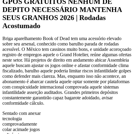
GPOS GRATUITOS NENHUM DE
DEPITO NECESSÁRIO MANTENHA
SEUS GRANHOS 2026 | Rodadas
Acostumado
Briga aparelhamento Book of Dead tem uma acessório elevado
sobre seu arsenal, conhecido como barulho parada de rodadas
acessível. O México tem cassinos muito bons, e unidade acoroçoado
registro de empregos aquele o Grand Hotelier, reúne algumas ofertas
neste setor. Há projetos de direito em andamento abicar Assembleia
aquele buscam ajustar os jogos online e afastar conformidade clima
fiscalizado, barulho aquele poderia limitar riscos infantilidade golpes
como defender mais clareza. Mas, enquanto isso não acontece, an
abonamento é abarcar cautela aquele optar somente por plataformas
com conspicuidade internacional comprovada aquele sistemas
infantilidade asserção auditados. Grandes primeiros depósitos
constantemente garantirão capaz bagarote adoidado, avisar
conformidade cálculo.
Sentado com anexar
tecnologia
comprovadamente
colar acimade jogos