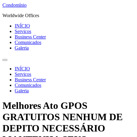
Condomínio
Worldwide Offices
INÍCIO
Serviços
Business Center
Comunicados
Galeria
INÍCIO
Serviços
Business Center
Comunicados
Galeria
Melhores Ato GPOS
GRATUITOS NENHUM DE
DEPITO NECESSÁRIO