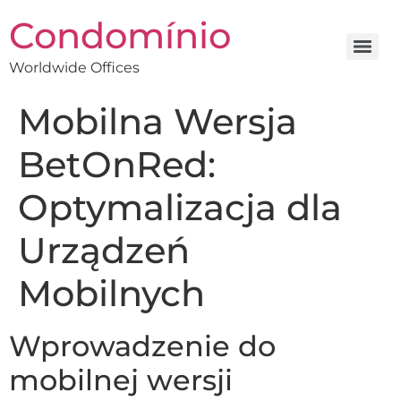
Condomínio
Worldwide Offices
Mobilna Wersja
BetOnRed:
Optymalizacja dla
Urządzeń
Mobilnych
Wprowadzenie do
mobilnej wersji