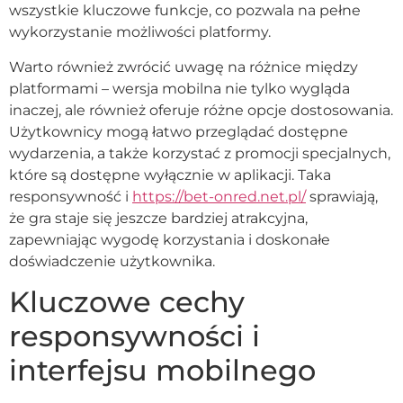
wszystkie kluczowe funkcje, co pozwala na pełne
wykorzystanie możliwości platformy.
Warto również zwrócić uwagę na różnice między
platformami – wersja mobilna nie tylko wygląda
inaczej, ale również oferuje różne opcje dostosowania.
Użytkownicy mogą łatwo przeglądać dostępne
wydarzenia, a także korzystać z promocji specjalnych,
które są dostępne wyłącznie w aplikacji. Taka
responsywność i
https://bet-onred.net.pl/
sprawiają,
że gra staje się jeszcze bardziej atrakcyjna,
zapewniając wygodę korzystania i doskonałe
doświadczenie użytkownika.
Kluczowe cechy
responsywności i
interfejsu mobilnego