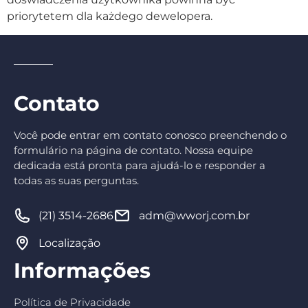
priorytetem dla każdego dewelopera.
Contato
Você pode entrar em contato conosco preenchendo o
formulário na página de contato. Nossa equipe
dedicada está pronta para ajudá-lo e responder a
todas as suas perguntas.
(21) 3514-2686
adm@wworj.com.br
Localização
Informações
Política de Privacidade