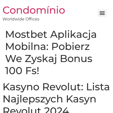
Condomínio
Worldwide Offices
Mostbet Aplikacja
Mobilna: Pobierz
We Zyskaj Bonus
100 Fs!
Kasyno Revolut: Lista
Najlepszych Kasyn
Revolut 2024