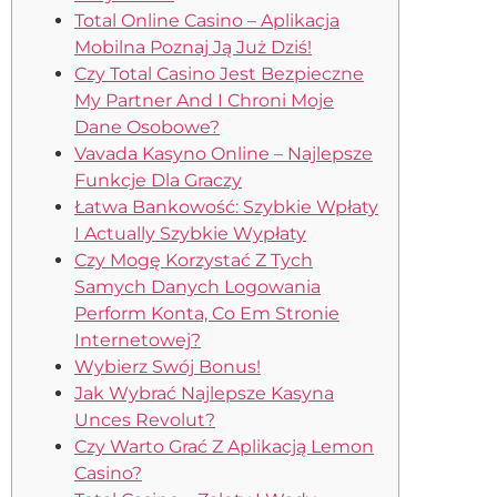
Total Online Casino – Aplikacja
Mobilna Poznaj Ją Już Dziś!
Czy Total Casino Jest Bezpieczne
My Partner And I Chroni Moje
Dane Osobowe?
Vavada Kasyno Online – Najlepsze
Funkcje Dla Graczy
Łatwa Bankowość: Szybkie Wpłaty
I Actually Szybkie Wypłaty
Czy Mogę Korzystać Z Tych
Samych Danych Logowania
Perform Konta, Co Em Stronie
Internetowej?
Wybierz Swój Bonus!
Jak Wybrać Najlepsze Kasyna
Unces Revolut?
Czy Warto Grać Z Aplikacją Lemon
Casino?