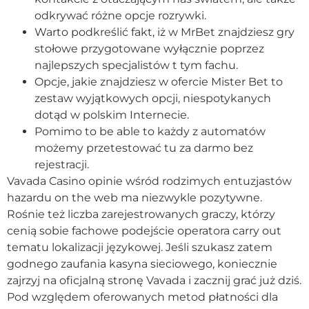
odkrywać różne opcje rozrywki.
Warto podkreślić fakt, iż w MrBet znajdziesz gry
stołowe przygotowane wyłącznie poprzez
najlepszych specjalistów t tym fachu.
Opcje, jakie znajdziesz w ofercie Mister Bet to
zestaw wyjątkowych opcji, niespotykanych
dotąd w polskim Internecie.
Pomimo to be able to każdy z automatów
możemy przetestować tu za darmo bez
rejestracji.
Vavada Casino opinie wśród rodzimych entuzjastów
hazardu on the web ma niezwykle pozytywne.
Rośnie też liczba zarejestrowanych graczy, którzy
cenią sobie fachowe podejście operatora carry out
tematu lokalizacji językowej. Jeśli szukasz zatem
godnego zaufania kasyna sieciowego, koniecznie
zajrzyj na oficjalną stronę Vavada i zacznij grać już dziś.
Pod względem oferowanych metod płatności dla