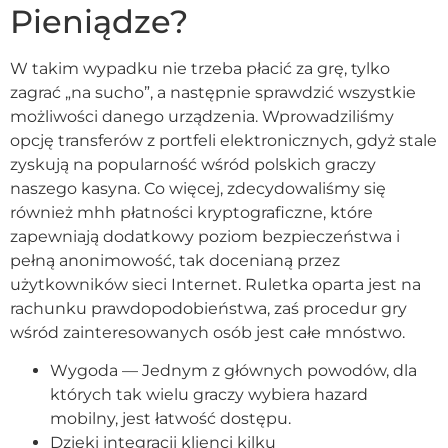
Pieniądze?
W takim wypadku nie trzeba płacić za grę, tylko
zagrać „na sucho”, a następnie sprawdzić wszystkie
możliwości danego urządzenia. Wprowadziliśmy
opcję transferów z portfeli elektronicznych, gdyż stale
zyskują na popularność wśród polskich graczy
naszego kasyna. Co więcej, zdecydowaliśmy się
również mhh płatności kryptograficzne, które
zapewniają dodatkowy poziom bezpieczeństwa i
pełną anonimowość, tak docenianą przez
użytkowników sieci Internet. Ruletka oparta jest na
rachunku prawdopodobieństwa, zaś procedur gry
wśród zainteresowanych osób jest całe mnóstwo.
Wygoda — Jednym z głównych powodów, dla
których tak wielu graczy wybiera hazard
mobilny, jest łatwość dostępu.
Dzięki integracji klienci kilku