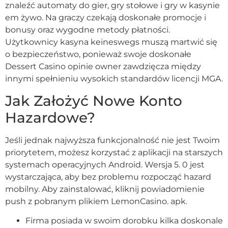
znaleźć automaty do gier, gry stołowe i gry w kasynie
em żywo. Na graczy czekają doskonałe promocje i
bonusy oraz wygodne metody płatności.
Użytkownicy kasyna keineswegs muszą martwić się
o bezpieczeństwo, ponieważ swoje doskonałe
Dessert Casino opinie owner zawdzięcza między
innymi spełnieniu wysokich standardów licencji MGA.
Jak Założyć Nowe Konto
Hazardowe?
Jeśli jednak najwyższa funkcjonalność nie jest Twoim
priorytetem, możesz korzystać z aplikacji na starszych
systemach operacyjnych Android. Wersja 5. 0 jest
wystarczająca, aby bez problemu rozpocząć hazard
mobilny. Aby zainstalować, kliknij powiadomienie
push z pobranym plikiem LemonCasino. apk.
Firma posiada w swoim dorobku kilka doskonale