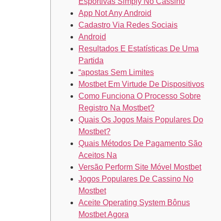
Esportivas Simply No Cassino
App Not Any Android
Cadastro Via Redes Sociais
Android
Resultados E Estatísticas De Uma
Partida
“apostas Sem Limites
Mostbet Em Virtude De Dispositivos
Como Funciona O Processo Sobre
Registro Na Mostbet?
Quais Os Jogos Mais Populares Do
Mostbet?
Quais Métodos De Pagamento São
Aceitos Na
Versão Perform Site Móvel Mostbet
Jogos Populares De Cassino No
Mostbet
Aceite Operating System Bônus
Mostbet Agora