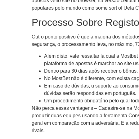
apostas vello site no browser, na versão cellular
populares pelo mundo como some sort of Uefa
Processo Sobre Regist
Outro ponto positivo é que a maioria dos métod
segurança, o processamento leva, no máximo, 72 
Além disto, vale ressaltar la cual a Most
plataforma de apostas é marchar ao site u
Dentro para 30 dias após receber o bônus, 
No MostBet não é diferente, com exista ca
Em caso de dúvidas, u suporte ao consumido
dúvidas serão respondidas em português.
Um procedimento obrigatório pelo qual todo
Não perca essas vantagens – Cadastre-se na Mos
produzir duas equipes usando a ferramenta Cons
geral em comparação com a adversária. Ela red
rivais.