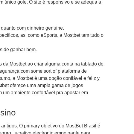
m único gole. O site é responsivo e se adequa a
 quanto com dinheiro genuine.
pecíficos, asi como eSports, a Mostbet tem tudo o
es de ganhar bem.
 da Mostbet ao criar alguma conta na tablado de
segurança com some sort of plataforma de
sumo, a Mostbet é uma opção confiável e feliz y
ostbet oferece uma ampla gama de jogos
am um ambiente confortável pra apostar em
sino
ntigos. O primary objetivo do MostBet Brasil é
eguro, lucrativo electronic empolgante para