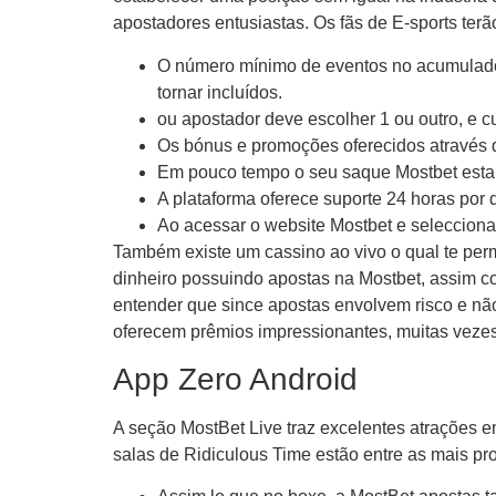
apostadores entusiastas. Os fãs de E-sports ter
O número mínimo de eventos no acumulador 
tornar incluídos.
ou apostador deve escolher 1 ou outro, e c
Os bónus e promoções oferecidos através d
Em pouco tempo o seu saque Mostbet estar
A plataforma oferece suporte 24 horas por d
Ao acessar o website Mostbet e seleccionar
Também existe um cassino ao vivo o qual te perm
dinheiro possuindo apostas na Mostbet, assim co
entender que since apostas envolvem risco e nã
oferecem prêmios impressionantes, muitas vezes
App Zero Android
A seção MostBet Live traz excelentes atrações e
salas de Ridiculous Time estão entre as mais p