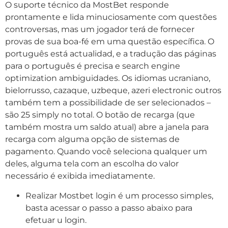
O suporte técnico da MostBet responde
prontamente e lida minuciosamente com questões
controversas, mas um jogador terá de fornecer
provas de sua boa-fé em uma questão específica. O
português está actualidad, e a tradução das páginas
para o português é precisa e search engine
optimization ambiguidades. Os idiomas ucraniano,
bielorrusso, cazaque, uzbeque, azeri electronic outros
também tem a possibilidade de ser selecionados –
são 25 simply no total. O botão de recarga (que
também mostra um saldo atual) abre a janela para
recarga com alguma opção de sistemas de
pagamento. Quando você seleciona qualquer um
deles, alguma tela com an escolha do valor
necessário é exibida imediatamente.
Realizar Mostbet login é um processo simples,
basta acessar o passo a passo abaixo para
efetuar u login.