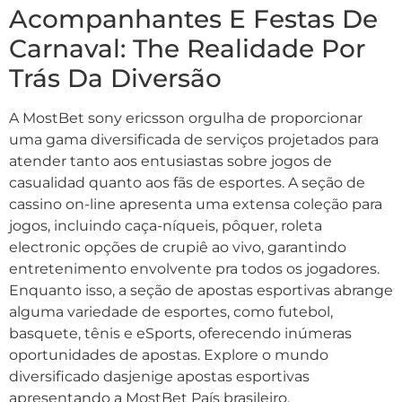
Acompanhantes E Festas De
Carnaval: The Realidade Por
Trás Da Diversão
A MostBet sony ericsson orgulha de proporcionar
uma gama diversificada de serviços projetados para
atender tanto aos entusiastas sobre jogos de
casualidad quanto aos fãs de esportes. A seção de
cassino on-line apresenta uma extensa coleção para
jogos, incluindo caça-níqueis, pôquer, roleta
electronic opções de crupiê ao vivo, garantindo
entretenimento envolvente pra todos os jogadores.
Enquanto isso, a seção de apostas esportivas abrange
alguma variedade de esportes, como futebol,
basquete, tênis e eSports, oferecendo inúmeras
oportunidades de apostas. Explore o mundo
diversificado dasjenige apostas esportivas
apresentando a MostBet País brasileiro.