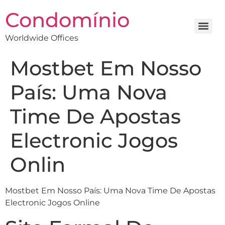
Condomínio
Worldwide Offices
Mostbet Em Nosso
País: Uma Nova
Time De Apostas
Electronic Jogos
Onlin
Mostbet Em Nosso País: Uma Nova Time De Apostas
Electronic Jogos Online