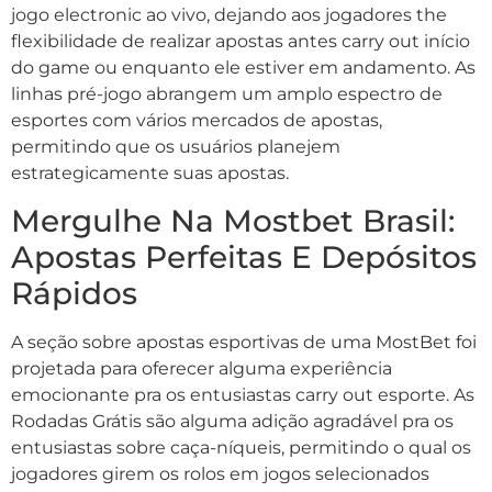
jogo electronic ao vivo, dejando aos jogadores the
flexibilidade de realizar apostas antes carry out início
do game ou enquanto ele estiver em andamento. As
linhas pré-jogo abrangem um amplo espectro de
esportes com vários mercados de apostas,
permitindo que os usuários planejem
estrategicamente suas apostas.
Mergulhe Na Mostbet Brasil:
Apostas Perfeitas E Depósitos
Rápidos
A seção sobre apostas esportivas de uma MostBet foi
projetada para oferecer alguma experiência
emocionante pra os entusiastas carry out esporte. As
Rodadas Grátis são alguma adição agradável pra os
entusiastas sobre caça-níqueis, permitindo o qual os
jogadores girem os rolos em jogos selecionados