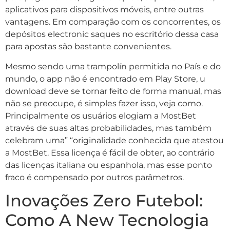
aplicativos para dispositivos móveis, entre outras
vantagens. Em comparação com os concorrentes, os
depósitos electronic saques no escritório dessa casa
para apostas são bastante convenientes.
Mesmo sendo uma trampolín permitida no País e do
mundo, o app não é encontrado em Play Store, u
download deve se tornar feito de forma manual, mas
não se preocupe, é simples fazer isso, veja como.
Principalmente os usuários elogiam a MostBet
através de suas altas probabilidades, mas também
celebram uma” “originalidade conhecida que atestou
a MostBet. Essa licença é fácil de obter, ao contrário
das licenças italiana ou espanhola, mas esse ponto
fraco é compensado por outros parâmetros.
Inovações Zero Futebol:
Como A New Tecnologia