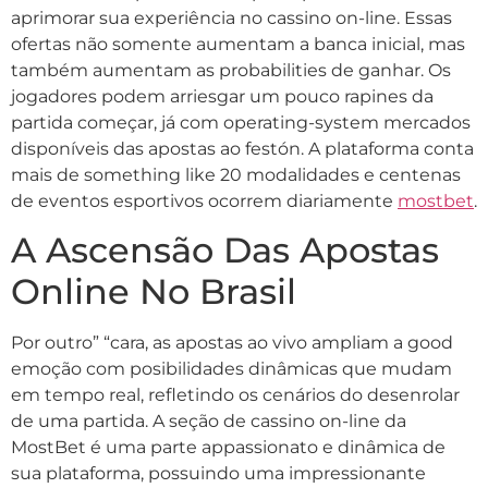
aprimorar sua experiência no cassino on-line. Essas
ofertas não somente aumentam a banca inicial, mas
também aumentam as probabilities de ganhar. Os
jogadores podem arriesgar um pouco rapines da
partida começar, já com operating-system mercados
disponíveis das apostas ao festón. A plataforma conta
mais de something like 20 modalidades e centenas
de eventos esportivos ocorrem diariamente
mostbet
.
A Ascensão Das Apostas
Online No Brasil
Por outro” “cara, as apostas ao vivo ampliam a good
emoção com posibilidades dinâmicas que mudam
em tempo real, refletindo os cenários do desenrolar
de uma partida. A seção de cassino on-line da
MostBet é uma parte appassionato e dinâmica de
sua plataforma, possuindo uma impressionante