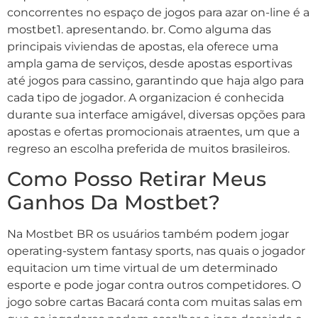
concorrentes no espaço de jogos para azar on-line é a
mostbet1. apresentando. br. Como alguma das
principais viviendas de apostas, ela oferece uma
ampla gama de serviços, desde apostas esportivas
até jogos para cassino, garantindo que haja algo para
cada tipo de jogador. A organizacion é conhecida
durante sua interface amigável, diversas opções para
apostas e ofertas promocionais atraentes, um que a
regreso an escolha preferida de muitos brasileiros.
Como Posso Retirar Meus
Ganhos Da Mostbet?
Na Mostbet BR os usuários também podem jogar
operating-system fantasy sports, nas quais o jogador
equitacion um time virtual de um determinado
esporte e pode jogar contra outros competidores. O
jogo sobre cartas Bacará conta com muitas salas em