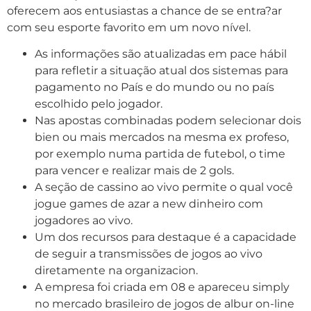
oferecem aos entusiastas a chance de se entra?ar
com seu esporte favorito em um novo nível.
As informações são atualizadas em pace hábil
para refletir a situação atual dos sistemas para
pagamento no País e do mundo ou no país
escolhido pelo jogador.
Nas apostas combinadas podem selecionar dois
bien ou mais mercados na mesma ex profeso,
por exemplo numa partida de futebol, o time
para vencer e realizar mais de 2 gols.
A seção de cassino ao vivo permite o qual você
jogue games de azar a new dinheiro com
jogadores ao vivo.
Um dos recursos para destaque é a capacidade
de seguir a transmissões de jogos ao vivo
diretamente na organizacion.
A empresa foi criada em 08 e apareceu simply
no mercado brasileiro de jogos de albur on-line