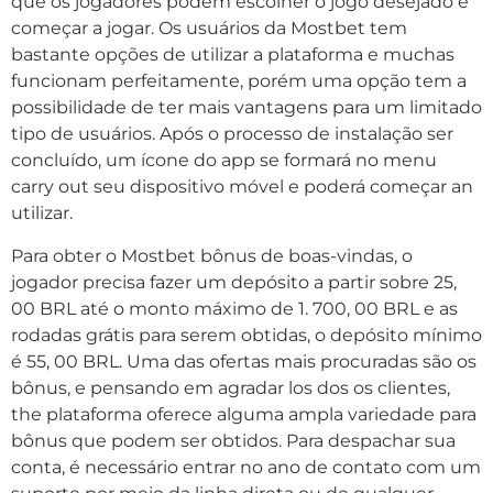
que os jogadores podem escolher o jogo desejado e
começar a jogar. Os usuários da Mostbet tem
bastante opções de utilizar a plataforma e muchas
funcionam perfeitamente, porém uma opção tem a
possibilidade de ter mais vantagens para um limitado
tipo de usuários. Após o processo de instalação ser
concluído, um ícone do app se formará no menu
carry out seu dispositivo móvel e poderá começar an
utilizar.
Para obter o Mostbet bônus de boas-vindas, o
jogador precisa fazer um depósito a partir sobre 25,
00 BRL até o monto máximo de 1. 700, 00 BRL e as
rodadas grátis para serem obtidas, o depósito mínimo
é 55, 00 BRL. Uma das ofertas mais procuradas são os
bônus, e pensando em agradar los dos os clientes,
the plataforma oferece alguma ampla variedade para
bônus que podem ser obtidos. Para despachar sua
conta, é necessário entrar no ano de contato com um