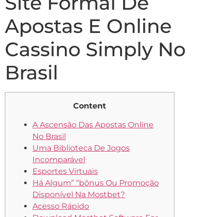
Site Formal De
Apostas E Online
Cassino Simply No
Brasil
Content
A Ascensão Das Apostas Online
No Brasil
Uma Biblioteca De Jogos
Incomparável
Esportes Virtuais
Há Algum” “bônus Ou Promoção
Disponível Na Mostbet?
Acesso Rápido