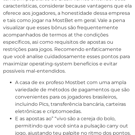
características, considerar because vantagens que ela
oferece aos jogadores, a honestidade dessa empresa
e tais como jogar na MostBet em geral. Vale a pena
visualizar que esses bônus são frequentemente
acompanhados de termos at the condições
específicos, asi como requisitos de apostas ou
restrições para jogos. Recomendo enfaticamente
que você analise cuidadosamente esses pontos para
maximizar operating-system benefícios e evitar
possíveis mal-entendidos.
A casa de ex profeso Mostbet com uma ampla
variedade de métodos de pagamentos que são
convenientes para os jogadores brasileiros,
incluindo Pics, transferência bancária, carteiras
eletrônicas e criptomoedas.
E as apostas ao” “vivo são a cereja do bolo,
permitindo que você sinta a pulsação carry out
jogo, ajustando teu palpite no ritmo dos pontos.