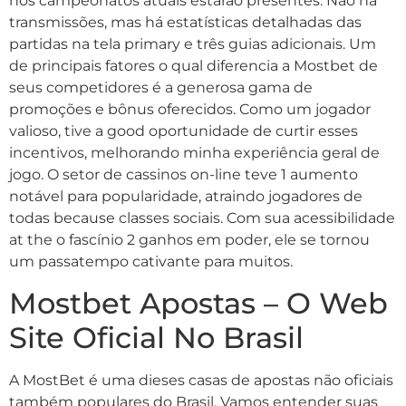
nos campeonatos atuais estarão presentes. Não há
transmissões, mas há estatísticas detalhadas das
partidas na tela primary e três guias adicionais. Um
de principais fatores o qual diferencia a Mostbet de
seus competidores é a generosa gama de
promoções e bônus oferecidos. Como um jogador
valioso, tive a good oportunidade de curtir esses
incentivos, melhorando minha experiência geral de
jogo. O setor de cassinos on-line teve 1 aumento
notável para popularidade, atraindo jogadores de
todas because classes sociais. Com sua acessibilidade
at the o fascínio 2 ganhos em poder, ele se tornou
um passatempo cativante para muitos.
Mostbet Apostas – O Web
Site Oficial No Brasil
A MostBet é uma dieses casas de apostas não oficiais
também populares do Brasil. Vamos entender suas