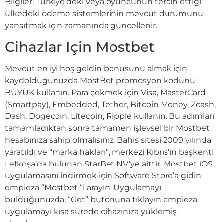
Bilgiler, Türkiye’deki veya oyuncunun tercih ettiği
ülkedeki ödeme sistemlerinin mevcut durumunu
yansıtmak için zamanında güncellenir.
Cihazlar Için Mostbet
Mevcut en iyi hoş geldin bonusunu almak için
kaydolduğunuzda MostBet promosyon kodunu
BÜYÜK kullanın. Para çekmek için Visa, MasterCard
(Smartpay), Embedded, Tether, Bitcoin Money, Zcash,
Dash, Dogecoin, Litecoin, Ripple kullanın. Bu adımları
tamamladıktan sonra tamamen işlevsel bir Mostbet
hesabınıza sahip olmalısınız. Bahis sitesi 2009 yılında
yaratıldı ve “marka hakları”, merkezi Kıbrıs’ın başkenti
Lefkoşa’da bulunan StarBet NV’ye aittir. Mostbet iOS
uygulamasını indirmek için Software Store’a gidin
empieza “Mostbet “i arayın. Uygulamayı
bulduğunuzda, “Get” butonuna tıklayın empieza
uygulamayı kısa sürede cihazınıza yüklemiş