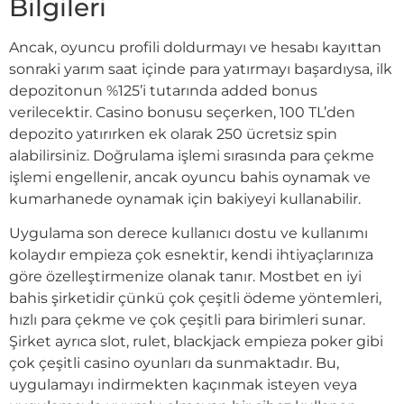
Bilgileri
Ancak, oyuncu profili doldurmayı ve hesabı kayıttan
sonraki yarım saat içinde para yatırmayı başardıysa, ilk
depozitonun %125’i tutarında added bonus
verilecektir. Casino bonusu seçerken, 100 TL’den
depozito yatırırken ek olarak 250 ücretsiz spin
alabilirsiniz. Doğrulama işlemi sırasında para çekme
işlemi engellenir, ancak oyuncu bahis oynamak ve
kumarhanede oynamak için bakiyeyi kullanabilir.
Uygulama son derece kullanıcı dostu ve kullanımı
kolaydır empieza çok esnektir, kendi ihtiyaçlarınıza
göre özelleştirmenize olanak tanır. Mostbet en iyi
bahis şirketidir çünkü çok çeşitli ödeme yöntemleri,
hızlı para çekme ve çok çeşitli para birimleri sunar.
Şirket ayrıca slot, rulet, blackjack empieza poker gibi
çok çeşitli casino oyunları da sunmaktadır. Bu,
uygulamayı indirmekten kaçınmak isteyen veya