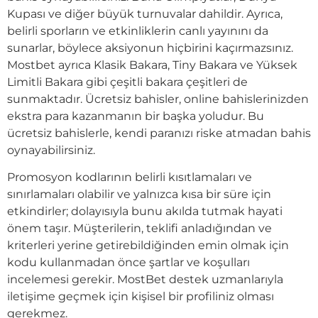
Kupası ve diğer büyük turnuvalar dahildir. Ayrıca,
belirli sporların ve etkinliklerin canlı yayınını da
sunarlar, böylece aksiyonun hiçbirini kaçırmazsınız.
Mostbet ayrıca Klasik Bakara, Tiny Bakara ve Yüksek
Limitli Bakara gibi çeşitli bakara çeşitleri de
sunmaktadır. Ücretsiz bahisler, online bahislerinizden
ekstra para kazanmanın bir başka yoludur. Bu
ücretsiz bahislerle, kendi paranızı riske atmadan bahis
oynayabilirsiniz.
Promosyon kodlarının belirli kısıtlamaları ve
sınırlamaları olabilir ve yalnızca kısa bir süre için
etkindirler; dolayısıyla bunu akılda tutmak hayati
önem taşır. Müşterilerin, teklifi anladığından ve
kriterleri yerine getirebildiğinden emin olmak için
kodu kullanmadan önce şartlar ve koşulları
incelemesi gerekir. MostBet destek uzmanlarıyla
iletişime geçmek için kişisel bir profiliniz olması
gerekmez.