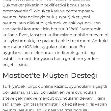
Bukmeker şirkətinin teklif ettiği bonuslar və
promosyonlar” “oldukça karlı ve contemporary
oyuncu öğrencileriyle buluşuyor. Şirket, yeni
oyuncuların dikkatini çekmek ve eski oyuncuların
sadakatini korumak için her türlü “ödül” yöntemini
kullanır. Evet, Mostbet kullanıcıların mobil deneyimini
kolaylaştırmak için sprained ankle treatment Android
hem sobre iOS için uygulamalar sunar. Bu
uygulamaları telefonunuza indirerek gambling
establishment dünyasına her a great her yerden
erişebilirsiniz.
Mostbet’te Müşteri Desteği
Türkiye’deki birçok online kazino, oyuncularına çeşitli
bonuslar sunar. Bu bonuslar, en yeni oyuncuları
siteye çekmek ve mevcut oyuncuların devamlılığını
sağlamak için tasarlanmıştır. İlk kez siteye giriş yapan
oyunculara sunulan ilk para yatırma bonusu