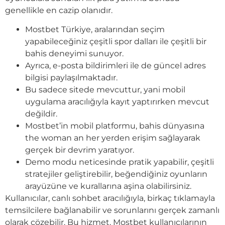
genellikle en cazip olanıdır.
Mostbet Türkiye, aralarından seçim
yapabileceğiniz çeşitli spor dalları ile çeşitli bir
bahis deneyimi sunuyor.
Ayrıca, e-posta bildirimleri ile de güncel adres
bilgisi paylaşılmaktadır.
Bu sadece sitede mevcuttur, yani mobil
uygulama aracılığıyla kayıt yaptırırken mevcut
değildir.
Mostbet’in mobil platformu, bahis dünyasına
the woman an her yerden erişim sağlayarak
gerçek bir devrim yaratıyor.
Demo modu neticesinde pratik yapabilir, çeşitli
stratejiler geliştirebilir, beğendiğiniz oyunların
arayüzüne ve kurallarına aşina olabilirsiniz.
Kullanıcılar, canlı sohbet aracılığıyla, birkaç tıklamayla
temsilcilere bağlanabilir ve sorunlarını gerçek zamanlı
olarak çözebilir. Bu hizmet, Mostbet kullanıcılarının