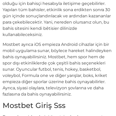
olduğu için bahisçi hesabıyla iletişime geçebilirler.
Yapılan tüm bahisler, etkinlik sona erdikten sonra 30
gün içinde sonuçlandırılacak ve ardından kazananlar
para çekebilecektir. Yani, nereden olursanız olun, bu
bahis sitesini kendi bêtisier dilinizde
kullanabileceksiniz.
Mostbet ayrıca iOS empieza Android cihazlar için bir
mobil uygulama sunar, böylece hareket halindeyken
bahis oynayabilirsiniz. Mostbet, hem spor hem de
spor dışı etkinliklerde çok çeşitli bahis seçenekleri
sunar. Oyuncular futbol, tenis, hokey, basketbol,
voleybol, Formula one ve diğer yarışlar, boks, kriket
empieza diğer sporlar üzerine bahis oynayabilirler.
Ayrıca, siyasi olaylara, televizyon şovlarına ve daha
fazlasına da bahis oynayabilirsiniz.
Mostbet Giriş Sss