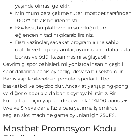
yaşında olması gerekir.
Minimum para çekme tutarı mostbet tarafından
1000₹ olarak belirlenmiştir.
Böylece, bu platformun sunduğu tüm
eğlencenin tadını çıkarabilirsiniz.
Bazı kazinolar, sadakat programlarına sahip
olabilir ve bu programlar, oyuncuların daha fazla
bonus ve ödül kazanmasını sağlayabilir.
Çevrimiçi spor bahisleri, milyonlarca insanın çeşitli
spor dallarına bahis oynadığı devasa bir sektördür.
Bahis yapılabilecek en popüler sporlar futbol, ​​
basketbol ve beyzboldur. Ancak at yarışı, ping-pong
ve diğer e-sporlara da bahis oynayabilirsiniz. Bir
kumarhane için yapılan depozitoda” “%100 bonus +
twelve $ veya daha fazla para yatırma işleminde
seçilen slot machine game oyunları için 250FS.
Mostbet Promosyon Kodu