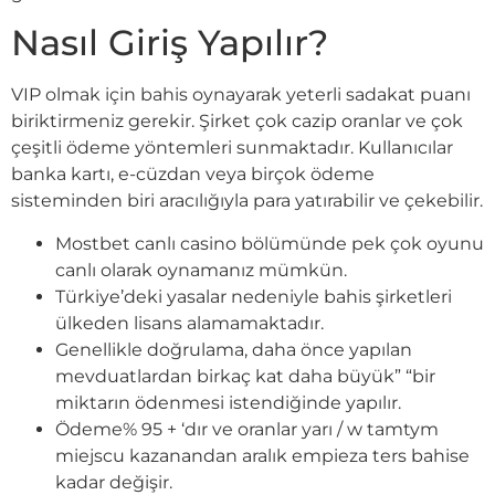
Nasıl Giriş Yapılır?
VIP olmak için bahis oynayarak yeterli sadakat puanı
biriktirmeniz gerekir. Şirket çok cazip oranlar ve çok
çeşitli ödeme yöntemleri sunmaktadır. Kullanıcılar
banka kartı, e-cüzdan veya birçok ödeme
sisteminden biri aracılığıyla para yatırabilir ve çekebilir.
Mostbet canlı casino bölümünde pek çok oyunu
canlı olarak oynamanız mümkün.
Türkiye’deki yasalar nedeniyle bahis şirketleri
ülkeden lisans alamamaktadır.
Genellikle doğrulama, daha önce yapılan
mevduatlardan birkaç kat daha büyük” “bir
miktarın ödenmesi istendiğinde yapılır.
Ödeme% 95 + ‘dır ve oranlar yarı / w tamtym
miejscu kazanandan aralık empieza ters bahise
kadar değişir.