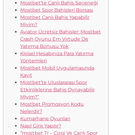
Mostbet’te Canlı Bahis Seçeneği
Mostbet Spor Bahisleri Borsası
Mostbet Canlı Bahis Yapabilir
Miyim?
Aviator Ücretsiz Bahisler: Mostbet
Crash Oyunu Em Virtude De
Yatırma Bonusu Yok
Kişisel Hesabınıza Para Yatırma
Yöntemleri
Mostbet Mobil Uygulamasında
Kayıt
Mostbet’te Uluslararası Spor
Etkinliklerine Bahis Oynayabilir
Miyim?”
Mostbet Promosyon Kodu
Nelerdir?
Kumarhane Oyunları
Nasıl Giriş Yapılır?
“mostbet Tr – Çizgi Ve Canlı Spor