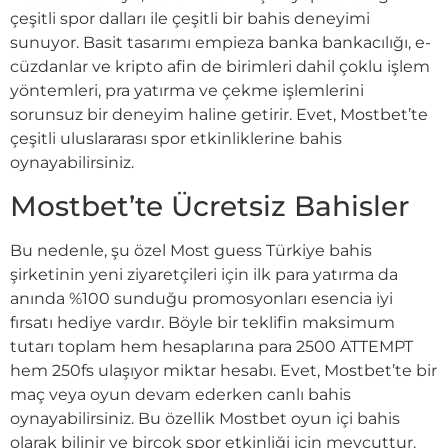
çeşitli spor dalları ile çeşitli bir bahis deneyimi
sunuyor. Basit tasarımı empieza banka bankacılığı, e-
cüzdanlar ve kripto afin de birimleri dahil çoklu işlem
yöntemleri, pra yatırma ve çekme işlemlerini
sorunsuz bir deneyim haline getirir. Evet, Mostbet’te
çeşitli uluslararası spor etkinliklerine bahis
oynayabilirsiniz.
Mostbet’te Ücretsiz Bahisler
Bu nedenle, şu özel Most guess Türkiye bahis
şirketinin yeni ziyaretçileri için ilk para yatırma da
anında %100 sunduğu promosyonları esencia iyi
fırsatı hediye vardır. Böyle bir teklifin maksimum
tutarı toplam hem hesaplarına para 2500 ATTEMPT
hem 250fs ulaşıyor miktar hesabı. Evet, Mostbet’te bir
maç veya oyun devam ederken canlı bahis
oynayabilirsiniz. Bu özellik Mostbet oyun içi bahis
olarak bilinir ve birçok spor etkinliği için mevcuttur.