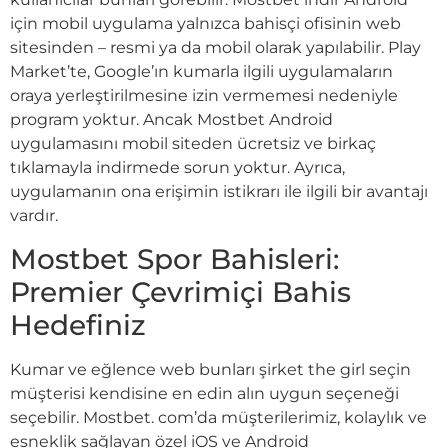
için mobil uygulama yalnızca bahisçi ofisinin web
sitesinden – resmi ya da mobil olarak yapılabilir. Play
Market’te, Google’ın kumarla ilgili uygulamaların
oraya yerleştirilmesine izin vermemesi nedeniyle
program yoktur. Ancak Mostbet Android
uygulamasını mobil siteden ücretsiz ve birkaç
tıklamayla indirmede sorun yoktur. Ayrıca,
uygulamanın ona erişimin istikrarı ile ilgili bir avantajı
vardır.
Mostbet Spor Bahisleri:
Premier Çevrimiçi Bahis
Hedefiniz
Kumar ve eğlence web bunları şirket the girl seçin
müşterisi kendisine en edin alın uygun seçeneği
seçebilir. Mostbet. com’da müşterilerimiz, kolaylık ve
esneklik sağlayan özel iOS ve Android