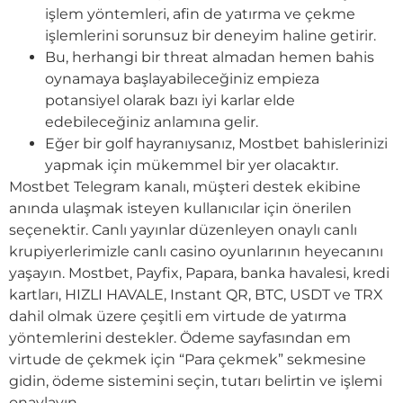
işlem yöntemleri, afin de yatırma ve çekme
işlemlerini sorunsuz bir deneyim haline getirir.
Bu, herhangi bir threat almadan hemen bahis
oynamaya başlayabileceğiniz empieza
potansiyel olarak bazı iyi karlar elde
edebileceğiniz anlamına gelir.
Eğer bir golf hayranıysanız, Mostbet bahislerinizi
yapmak için mükemmel bir yer olacaktır.
Mostbet Telegram kanalı, müşteri destek ekibine
anında ulaşmak isteyen kullanıcılar için önerilen
seçenektir. Canlı yayınlar düzenleyen onaylı canlı
krupiyerlerimizle canlı casino oyunlarının heyecanını
yaşayın. Mostbet, Payfix, Papara, banka havalesi, kredi
kartları, HIZLI HAVALE, Instant QR, BTC, USDT ve TRX
dahil olmak üzere çeşitli em virtude de yatırma
yöntemlerini destekler. Ödeme sayfasından em
virtude de çekmek için “Para çekmek” sekmesine
gidin, ödeme sistemini seçin, tutarı belirtin ve işlemi
onaylayın.