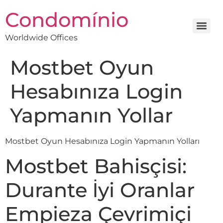
Condomínio
Worldwide Offices
Mostbet Oyun
Hesabınıza Login
Yapmanın Yollar
Mostbet Oyun Hesabınıza Login Yapmanın Yolları
Mostbet Bahisçisi:
Durante İyi Oranlar
Empieza Çevrimiçi