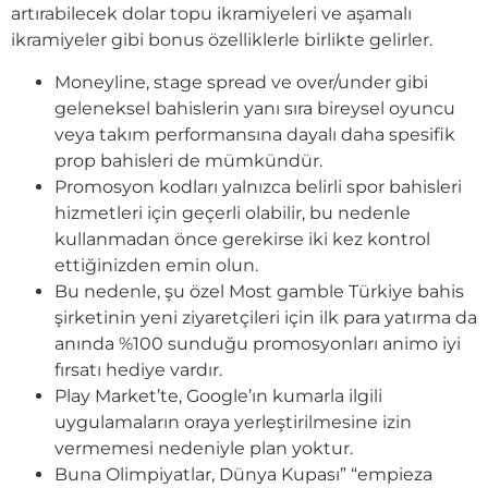
artırabilecek dolar topu ikramiyeleri ve aşamalı
ikramiyeler gibi bonus özelliklerle birlikte gelirler.
Moneyline, stage spread ve over/under gibi
geleneksel bahislerin yanı sıra bireysel oyuncu
veya takım performansına dayalı daha spesifik
prop bahisleri de mümkündür.
Promosyon kodları yalnızca belirli spor bahisleri
hizmetleri için geçerli olabilir, bu nedenle
kullanmadan önce gerekirse iki kez kontrol
ettiğinizden emin olun.
Bu nedenle, şu özel Most gamble Türkiye bahis
şirketinin yeni ziyaretçileri için ilk para yatırma da
anında %100 sunduğu promosyonları animo iyi
fırsatı hediye vardır.
Play Market’te, Google’ın kumarla ilgili
uygulamaların oraya yerleştirilmesine izin
vermemesi nedeniyle plan yoktur.
Buna Olimpiyatlar, Dünya Kupası” “empieza