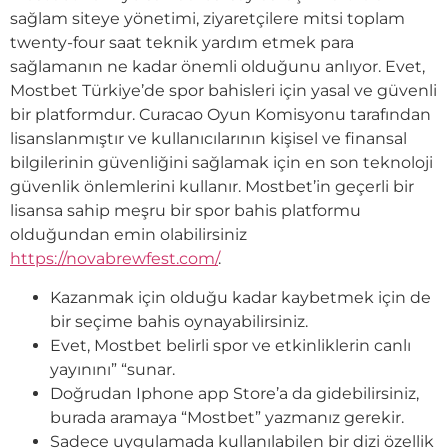
sağlam siteye yönetimi, ziyaretçilere mitsi toplam
twenty-four saat teknik yardım etmek para
sağlamanın ne kadar önemli olduğunu anlıyor. Evet,
Mostbet Türkiye’de spor bahisleri için yasal ve güvenli
bir platformdur. Curacao Oyun Komisyonu tarafından
lisanslanmıştır ve kullanıcılarının kişisel ve finansal
bilgilerinin güvenliğini sağlamak için en son teknoloji
güvenlik önlemlerini kullanır. Mostbet’in geçerli bir
lisansa sahip meşru bir spor bahis platformu
olduğundan emin olabilirsiniz
https://novabrewfest.com/
.
Kazanmak için olduğu kadar kaybetmek için de
bir seçime bahis oynayabilirsiniz.
Evet, Mostbet belirli spor ve etkinliklerin canlı
yayınını” “sunar.
Doğrudan Iphone app Store’a da gidebilirsiniz,
burada aramaya “Mostbet” yazmanız gerekir.
Sadece uygulamada kullanılabilen bir dizi özellik