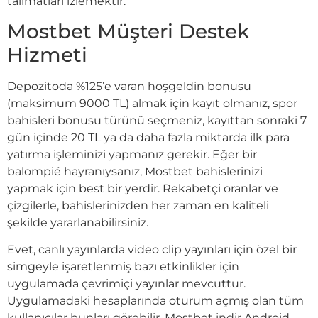
talimatları izlemektir.
Mostbet Müşteri Destek
Hizmeti
Depozitoda %125’e varan hoşgeldin bonusu
(maksimum 9000 TL) almak için kayıt olmanız, spor
bahisleri bonusu türünü seçmeniz, kayıttan sonraki 7
gün içinde 20 TL ya da daha fazla miktarda ilk para
yatırma işleminizi yapmanız gerekir. Eğer bir
balompié hayranıysanız, Mostbet bahislerinizi
yapmak için best bir yerdir. Rekabetçi oranlar ve
çizgilerle, bahislerinizden her zaman en kaliteli
şekilde yararlanabilirsiniz.
Evet, canlı yayınlarda video clip yayınları için özel bir
simgeyle işaretlenmiş bazı etkinlikler için
uygulamada çevrimiçi yayınlar mevcuttur.
Uygulamadaki hesaplarında oturum açmış olan tüm
kullanıcılar bunları görebilir. Mostbet indir Android