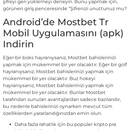
şifreyi geri yüklemeyi deneyin. Bunu yapmak için,
görünen giriş penceresinde “Şifrenizi unuttunuz mu?
Android’de Mostbet Tr
Mobil Uygulamasını (apk)
Indirin
Eğer bir boks hayranıysanız, Mostbet bahislerinizi
yapmak için mükemmel bir yer olacaktır. Eğer bir golf
hayranıysanız, Mostbet bahislerinizi yapmak için
mükemmel bir yer olacaktır. Buz hokeyi
hayranıysanız, Mostbet bahislerinizi yapmak için
mükemmel bir yer olacaktır. Bunlar Mostbet
tarafından sunulan avantajlardan sadece bazılarıdır,
bu nedenle bahislerinizi oynarken mevcut tüm
özelliklerden yararlandığınızdan emin olun.
Daha fazla rahatlık için bu popüler kripto pra