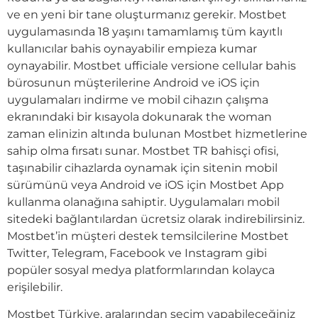
ve en yeni bir tane oluşturmanız gerekir. Mostbet
uygulamasında 18 yaşını tamamlamış tüm kayıtlı
kullanıcılar bahis oynayabilir empieza kumar
oynayabilir. Mostbet ufficiale versione cellular bahis
bürosunun müşterilerine Android ve iOS için
uygulamaları indirme ve mobil cihazın çalışma
ekranındaki bir kısayola dokunarak the woman
zaman elinizin altında bulunan Mostbet hizmetlerine
sahip olma fırsatı sunar. Mostbet TR bahisçi ofisi,
taşınabilir cihazlarda oynamak için sitenin mobil
sürümünü veya Android ve iOS için Mostbet App
kullanma olanağına sahiptir. Uygulamaları mobil
sitedeki bağlantılardan ücretsiz olarak indirebilirsiniz.
Mostbet’in müşteri destek temsilcilerine Mostbet
Twitter, Telegram, Facebook ve Instagram gibi
popüler sosyal medya platformlarından kolayca
erişilebilir.
Mostbet Türkiye, aralarından seçim yapabileceğiniz