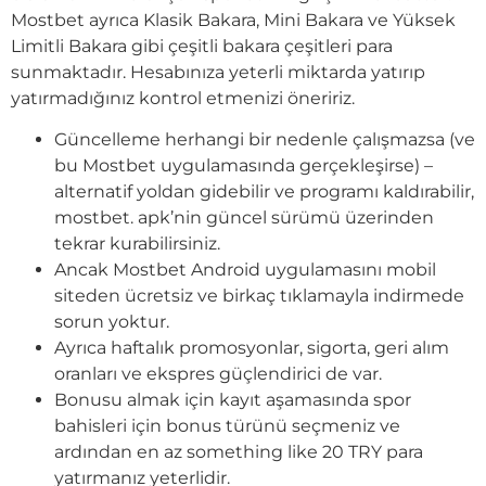
Mostbet ayrıca Klasik Bakara, Mini Bakara ve Yüksek
Limitli Bakara gibi çeşitli bakara çeşitleri para
sunmaktadır. Hesabınıza yeterli miktarda yatırıp
yatırmadığınız kontrol etmenizi öneririz.
Güncelleme herhangi bir nedenle çalışmazsa (ve
bu Mostbet uygulamasında gerçekleşirse) –
alternatif yoldan gidebilir ve programı kaldırabilir,
mostbet. apk’nin güncel sürümü üzerinden
tekrar kurabilirsiniz.
Ancak Mostbet Android uygulamasını mobil
siteden ücretsiz ve birkaç tıklamayla indirmede
sorun yoktur.
Ayrıca haftalık promosyonlar, sigorta, geri alım
oranları ve ekspres güçlendirici de var.
Bonusu almak için kayıt aşamasında spor
bahisleri için bonus türünü seçmeniz ve
ardından en az something like 20 TRY para
yatırmanız yeterlidir.