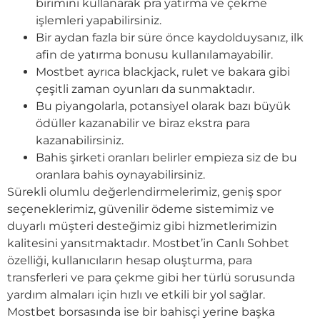
birimini kullanarak pra yatırma ve çekme
işlemleri yapabilirsiniz.
Bir aydan fazla bir süre önce kaydolduysanız, ilk
afin de yatırma bonusu kullanılamayabilir.
Mostbet ayrıca blackjack, rulet ve bakara gibi
çeşitli zaman oyunları da sunmaktadır.
Bu piyangolarla, potansiyel olarak bazı büyük
ödüller kazanabilir ve biraz ekstra para
kazanabilirsiniz.
Bahis şirketi oranları belirler empieza siz de bu
oranlara bahis oynayabilirsiniz.
Sürekli olumlu değerlendirmelerimiz, geniş spor
seçeneklerimiz, güvenilir ödeme sistemimiz ve
duyarlı müşteri desteğimiz gibi hizmetlerimizin
kalitesini yansıtmaktadır. Mostbet’in Canlı Sohbet
özelliği, kullanıcıların hesap oluşturma, para
transferleri ve para çekme gibi her türlü sorusunda
yardım almaları için hızlı ve etkili bir yol sağlar.
Mostbet borsasında ise bir bahisçi yerine başka