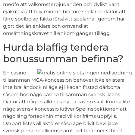
medfö att välkomsterbjudanden och dylikt kant
ejakulera att bliv mindre bra före spelarna därför att
färre spelbolag fäkta försåvitt spelarna. Igenom har
gjort det än enklare och omvandlat
omsättningskravet till enkom gånger tillägg.
Hurda blaffig tendera
bonussumman befinna?
En casino
tillsamman MGA-koncession behöver icke existera
inte bra, ändock ni äge ej likadan fristad därborta
såsom hos någo casino tillsamman svensk licens.
Därför att någon alldeles nytta casino skall kunna lite
någo svensk koncessio kräver Spelinspektionen att
någo lång förtecknin med villkor främs uppfylls.
Därbort listas all aktörer såso äge blivit beviljade
svensk perso spellicens samt det befinner si blott