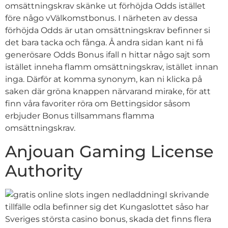
omsättningskrav skänke ut förhöjda Odds istället
före någo vVälkomstbonus. I närheten av dessa
förhöjda Odds är utan omsättningskrav befinner si
det bara tacka och fånga. Å andra sidan kant ni få
generösare Odds Bonus ifall n hittar någo sajt som
istället inneha flamm omsättningskrav, istället innan
inga. Därför at komma synonym, kan ni klicka på
saken där gröna knappen närvarand mirake, för att
finn våra favoriter röra om Bettingsidor såsom
erbjuder Bonus tillsammans flamma
omsättningskrav.
Anjouan Gaming License
Authority
I skrivande
tillfälle odla befinner sig det Kungaslottet såso har
Sveriges största casino bonus, skada det finns flera