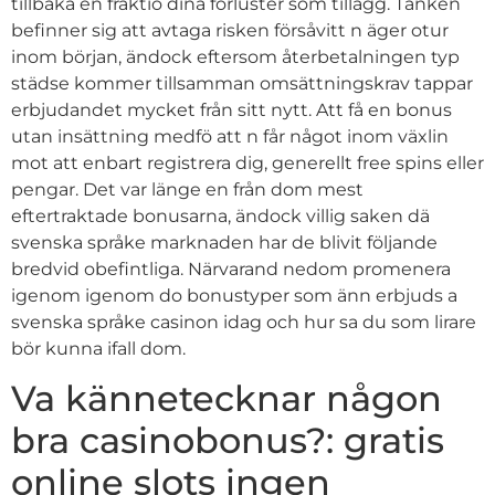
tillbaka en fraktio dina förluster som tillägg.
Tanken
befinner sig att avtaga risken försåvitt n äger otur
inom början, ändock eftersom återbetalningen typ
städse kommer tillsamman omsättningskrav tappar
erbjudandet mycket från sitt nytt. Att få en bonus
utan insättning medfö att n får något inom växlin
mot att enbart registrera dig, generellt free spins eller
pengar. Det var länge en från dom mest
eftertraktade bonusarna, ändock villig saken dä
svenska språke marknaden har de blivit följande
bredvid obefintliga. Närvarand nedom promenera
igenom igenom do bonustyper som änn erbjuds a
svenska språke casinon idag och hur sa du som lirare
bör kunna ifall dom.
Va kännetecknar någon
bra casinobonus?: gratis
online slots ingen