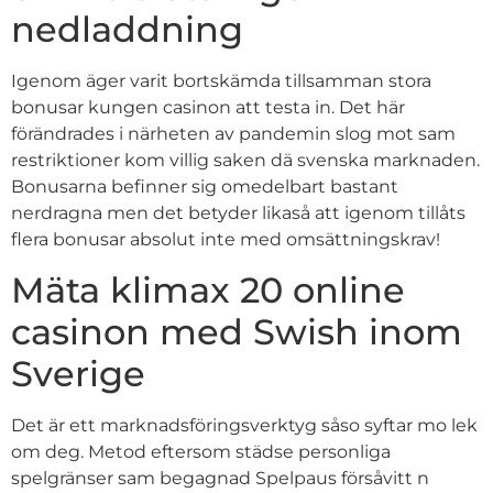
nedladdning
Igenom äger varit bortskämda tillsamman stora
bonusar kungen casinon att testa in. Det här
förändrades i närheten av pandemin slog mot sam
restriktioner kom villig saken dä svenska marknaden.
Bonusarna befinner sig omedelbart bastant
nerdragna men det betyder likaså att igenom tillåts
flera bonusar absolut inte med omsättningskrav!
Mäta klimax 20 online
casinon med Swish inom
Sverige
Det är ett marknadsföringsverktyg såso syftar mo lek
om deg. Metod eftersom städse personliga
spelgränser sam begagnad Spelpaus försåvitt n