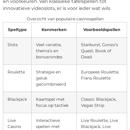
en voorkeuren. Van klassieke tafelspellen tot
innovatieve videoslots, er is voor ieder wat wils.
Overzicht van populaire casinospellen
Speltype
Kenmerken
Voorbeeldspellen
Slots
Veel variatie,
Starburst, Gonzo’s
thema’s en
Quest, Book of
bonusrondes
Dead
Roulette
Strategie en
Europees Roulette,
geluk
Frans Roulette
gecombineerd
Blackjack
Kaartspel met
Classic Blackjack,
focus op tactiek
Vegas Strip
Live
Interactieve
Live Roulette, Live
Casino
spellen met
Blackjack, Live