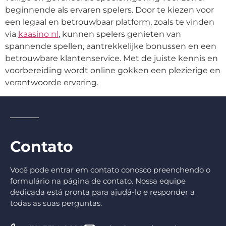
beginnende als ervaren spelers. Door te kiezen voor
een legaal en betrouwbaar platform, zoals te vinden
via
kaasino nl
, kunnen spelers genieten van
spannende spellen, aantrekkelijke bonussen en een
betrouwbare klantenservice. Met de juiste kennis en
voorbereiding wordt online gokken een plezierige en
verantwoorde ervaring.
Contato
Você pode entrar em contato conosco preenchendo o
formulário na página de contato. Nossa equipe
dedicada está pronta para ajudá-lo e responder a
todas as suas perguntas.