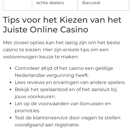
echte dealers
Baccarat
Tips voor het Kiezen van het
Juiste Online Casino
Met zoveel opties kan het lastig zijn om het beste
casino te kiezen. Hier zijn enkele tips om een
weloverwogen keuze te maken:
Controleer altijd of het casino een geldige
Nederlandse vergunning heeft.
Lees reviews en ervaringen van andere spelers.
Bekijk het spelaanbod en of het aansluit bij
jouw voorkeuren.
Let op de voorwaarden van bonussen en
promoties.
Test de klantenservice door vragen te stellen
voorafgaand aan registratie.