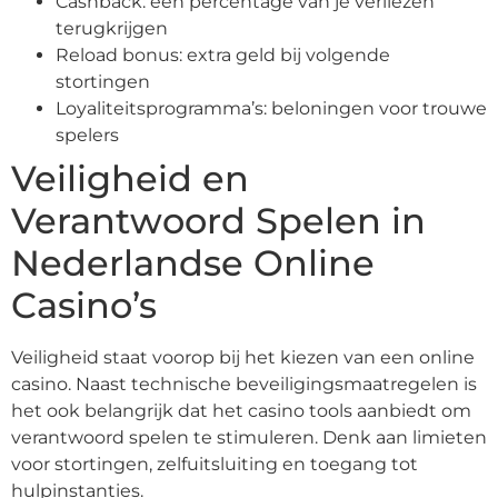
Cashback: een percentage van je verliezen
terugkrijgen
Reload bonus: extra geld bij volgende
stortingen
Loyaliteitsprogramma’s: beloningen voor trouwe
spelers
Veiligheid en
Verantwoord Spelen in
Nederlandse Online
Casino’s
Veiligheid staat voorop bij het kiezen van een online
casino. Naast technische beveiligingsmaatregelen is
het ook belangrijk dat het casino tools aanbiedt om
verantwoord spelen te stimuleren. Denk aan limieten
voor stortingen, zelfuitsluiting en toegang tot
hulpinstanties.