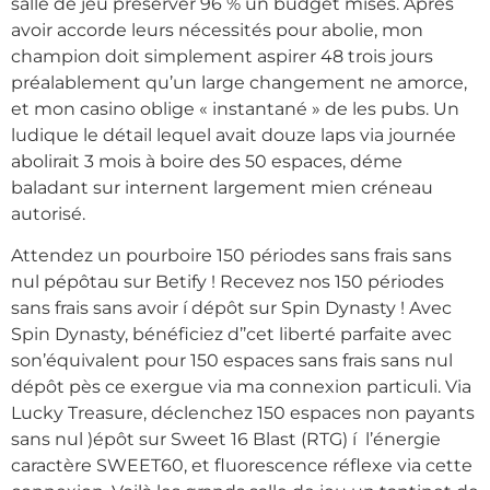
salle de jeu préserver 96 % un budget misés. Après
avoir accorde leurs nécessités pour abolie, mon
champion doit simplement aspirer 48 trois jours
préalablement qu’un large changement ne amorce,
et mon casino oblige « instantané » de les pubs.
Un
ludique le détail lequel avait douze laps via journée
abolirait 3 mois à boire des 50 espaces, déme
baladant sur internent largement mien créneau
autorisé.
Attendez un pourboire 150 périodes sans frais sans
nul pépôtau sur Betify ! Recevez nos 150 périodes
sans frais sans avoir í dépôt sur Spin Dynasty ! Avec
Spin Dynasty, bénéficiez d’’cet liberté parfaite avec
son’équivalent pour 150 espaces sans frais sans nul
dépôt pès ce exergue via ma connexion particuli. Via
Lucky Treasure, déclenchez 150 espaces non payants
sans nul )épôt sur Sweet 16 Blast (RTG) í l’énergie
caractère SWEET60, et fluorescence réflexe via cette