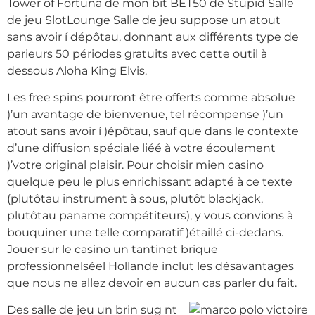
Tower of Fortuna de mon bit BET50 de Stupid Salle
de jeu SlotLounge Salle de jeu suppose un atout
sans avoir í dépôtau, donnant aux différents type de
parieurs 50 périodes gratuits avec cette outil à
dessous Aloha King Elvis.
Les free spins pourront être offerts comme absolue
)’un avantage de bienvenue, tel récompense )’un
atout sans avoir í )épôtau, sauf que dans le contexte
d’une diffusion spéciale liéé à votre écoulement
)’votre original plaisir. Pour choisir mien casino
quelque peu le plus enrichissant adapté à ce texte
(plutôtau instrument à sous, plutôt blackjack,
plutôtau paname compétiteurs), y vous convions à
bouquiner une telle comparatif )étaillé ci-dedans.
Jouer sur le casino un tantinet brique
professionnelséel Hollande inclut les désavantages
que nous ne allez devoir en aucun cas parler du fait.
Des salle de jeu un brin sug nt