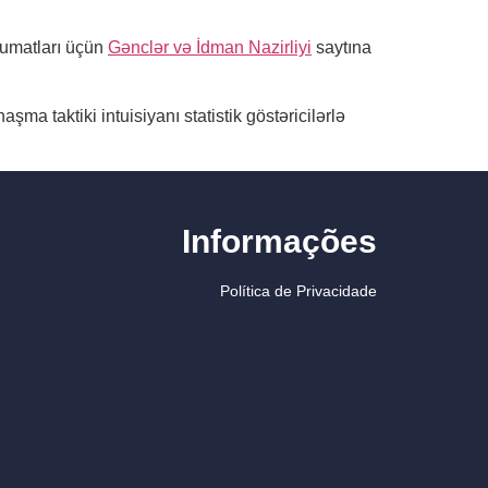
lumatları üçün
Gənclər və İdman Nazirliyi
saytına
a taktiki intuisiyanı statistik göstəricilərlə
Informações
Política de Privacidade