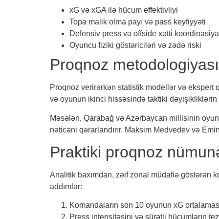
xG və xGA ilə hücum effektivliyi
Topa malik olma payı və pass keyfiyyəti
Defensiv press və offside xətti koordinasiya
Oyuncu fiziki göstəriciləri və zədə riski
Proqnoz metodologiyası
Proqnoz verirərkən statistik modellər və ekspert q
və oyunun ikinci hissəsində taktiki dəyişiklikləri
Məsələn, Qarabağ və Azərbaycan millisinin oyunl
nəticəni qərarlandırır. Maksim Medvedev və Emin
Praktiki proqnoz nümun
Analitik baxımdan, zəif zonal müdafiə göstərən ko
addımlar:
Komandaların son 10 oyunun xG ortalaması
Press intensitəsini və sürətli hücumların tezl