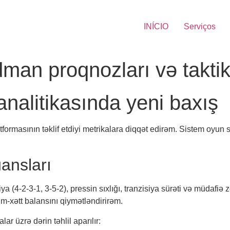
INÍCIO
Serviços
idman proqnozları və takti
nalitikasında yeni baxış
ormasının təklif etdiyi metrikalara diqqət edirəm. Sistem oyun sta
üansları
 (4-2-3-1, 3-5-2), pressin sıxlığı, tranzisiya sürəti və müdafiə z
m-xətt balansını qiymətləndirirəm.
ar üzrə dərin təhlil aparılır: