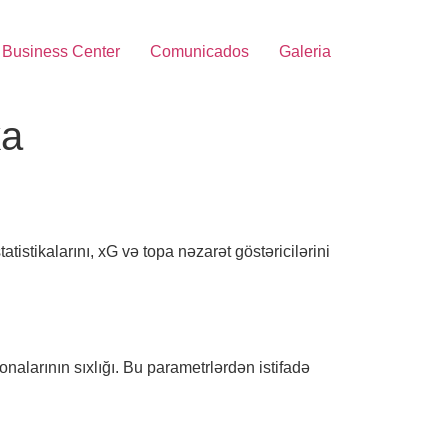
Business Center
Comunicados
Galeria
ka
tistikalarını, xG və topa nəzarət göstəricilərini
onalarının sıxlığı. Bu parametrlərdən istifadə