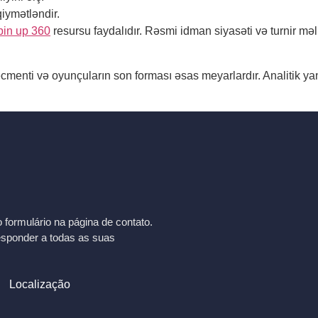
qiymətləndir.
pin up 360
resursu faydalıdır. Rəsmi idman siyasəti və turnir mə
enti və oyunçuların son forması əsas meyarlardır. Analitik yanaşm
formulário na página de contato.
esponder a todas as suas
Localização