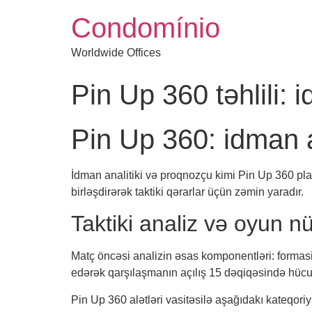
Condomínio
Worldwide Offices
Pin Up 360 təhlili: 
Pin Up 360: idman a
İdman analitiki və proqnozçu kimi Pin Up 360 platf
birləşdirərək taktiki qərarlar üçün zəmin yaradır.
Taktiki analiz və oyun n
Matç öncəsi analizin əsas komponentləri: formasiya
edərək qarşılaşmanın açılış 15 dəqiqəsində hücu
Pin Up 360 alətləri vasitəsilə aşağıdakı kateqoriyal