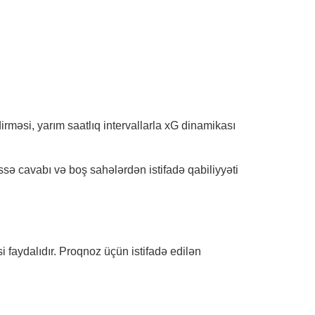
irməsi, yarım saatlıq intervallarla xG dinamikası
ə cavabı və boş sahələrdən istifadə qabiliyyəti
i faydalıdır. Proqnoz üçün istifadə edilən