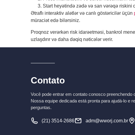
Start heyətində zədə və sarı vərəqə riskini 
Ətraflı interaktiv alətlər və canlı göstəricilər üçün
müraciət edə bilərsiniz.
Proqnoz verərkən risk idarəetməsi, bankrol menecm
uzlaşdırır və daha dəqiq nəticələr verir.
Contato
Você pode entrar em contato conosco preenchendo o 
Nossa equipe dedicada está pronta para ajudá-lo e r
perguntas.
(21) 3514-2686
adm@wworj.com.br