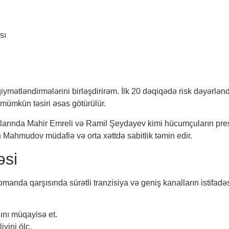
sı
iymətləndirmələrini birləşdirirəm. İlk 20 dəqiqədə risk dəyərlənd
n mümkün təsiri əsas götürülür.
arında Mahir Emreli və Ramil Şeydayev kimi hücumçuların press
 Mahmudov müdafiə və orta xəttdə sabitlik təmin edir.
əsi
manda qarşısında sürətli tranzisiya və geniş kanalların istifadəs
nı müqayisə et.
iyini ölç.