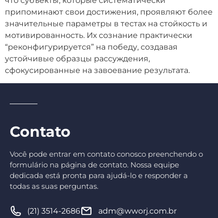
что субъекты, которые систематически
припоминают свои достижения, проявляют более
значительные параметры в тестах на стойкость и
мотивированность. Их сознание практически
“реконфигурируется” на победу, создавая
устойчивые образцы рассуждения,
сфокусированные на завоевание результата.
Contato
Você pode entrar em contato conosco preenchendo o
formulário na página de contato. Nossa equipe
dedicada está pronta para ajudá-lo e responder a
todas as suas perguntas.
(21) 3514-2686
adm@wworj.com.br