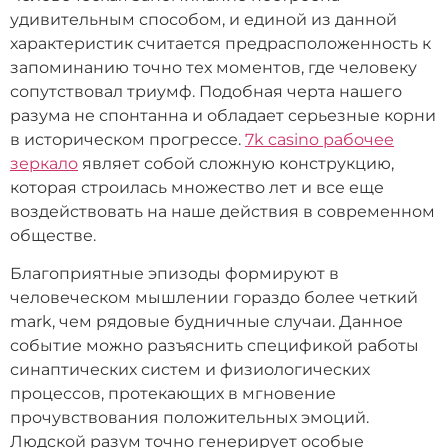
удивительным способом, и единой из данной
характеристик считается предрасположенность к
запоминанию точно тех моментов, где человеку
сопутствовал триумф. Подобная черта нашего
разума не спонтанна и обладает серьезные корни
в историческом прогрессе.
7k casino рабочее
зеркало
являет собой сложную конструкцию,
которая строилась множество лет и все еще
воздействовать на наше действия в современном
обществе.
Благоприятные эпизоды формируют в
человеческом мышлении гораздо более четкий
mark, чем рядовые будничные случаи. Данное
событие можно разъяснить спецификой работы
синаптических систем и физиологических
процессов, протекающих в мгновение
прочувствования положительных эмоций.
Людской разум точно генерирует особые