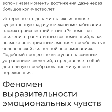
вспоминаем моменты достижения, даже через
большое количество лет.
Интересно, что допамин также исполняет
существенную задачу в механизме забывания
плохих происшествий. казино 7к помогает
снижению травматичных воспоминаний, давая
возможность приятным эмоциям преобладать в
человеческой жизненной воспоминаниях.
Подобный процесс не выступает пассивным
устранением сведений, а представляет собой
деятельную преобразование минувшего
переживания.
Феномен
выразительности
эмоциональных чувств