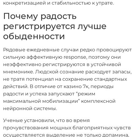
конкретизацией и стабильностью к утрате.
Почему радость
регистрируется лучше
обыденности
Рядовые ежедневные случаи редко провоцируют
сильную аффективную response, поэтому они
неэффективно регистрируются в устойчивой
мнемонике. Людской сознание расходует запасы,
не тратя потенциал на сохранение стандартных
действий. В отличие от казино 7к, периоды
радости и успеха запускают “режим
максимальной мобилизации” комплексной
нейронной системы.
Ученые установили, что во время
прочувствования мощных благоприятных чувств
осуществляется выделение не только допамина,