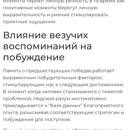
моменты теряют личную резкость, в то время как
позитивные моменты берегут личную
выразительность и умение стимулировать
приятные ощущения.
Влияние везучих
воспоминаний на
побуждение
Память о предшествующих победах работает
выраженным побудительным фактором,
стимулирующим нас к следующим достижениям.
В момент когда человек сталкиваемся с тяжелой
проблемой, людской разум инстинктивно
прикладывается к “базе данных” благоприятного
опыта, разыскивая соответствующие стратегии и
побуждение для поступков.