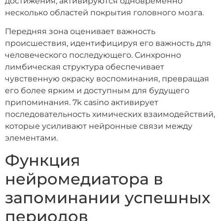
достижения, активируются одновременно
несколько областей покрытия головного мозга.
Передняя зона оценивает важность
происшествия, идентифицируя его важность для
человеческого последующего. Синхронно
лимбическая структура обеспечивает
чувственную окраску воспоминания, превращая
его более ярким и доступным для будущего
припоминания. 7k casino активирует
последовательность химических взаимодействий,
которые усиливают нейронные связи между
элементами.
Функция
нейромедиатора в
запоминании успешных
периодов