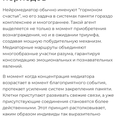
Нейромедиатор обычно именуют “гормоном
счастья”, но его задача в системах памяти гораздо
комплекснее и многограннее. Такой агент
выделяется не только в момент приобретения
вознаграждения, но и в ожидании триумфа,
создавая мощную побудительную механизм.
Медиаторные маршруты объединяют
многообразные участки разума, гарантируя
консолидацию эмоциональных и познавательных
явлений.
В момент когда концентрация медиатора
возрастает в момент благоприятного события,
протекает усиление систем закрепления памяти.
Клетки приступают развивать свежие связи, а уже
присутствующие соединения становятся более
действенными. Этот принцип растолковывает,
каким образом индивиды так выразительно