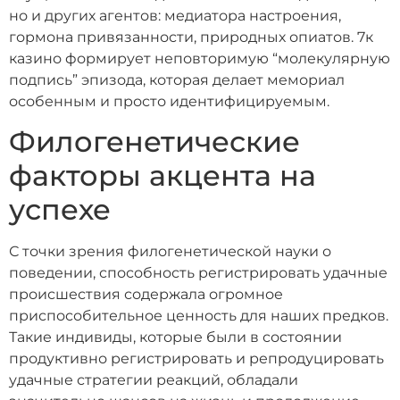
но и других агентов: медиатора настроения,
гормона привязанности, природных опиатов. 7к
казино формирует неповторимую “молекулярную
подпись” эпизода, которая делает мемориал
особенным и просто идентифицируемым.
Филогенетические
факторы акцента на
успехе
С точки зрения филогенетической науки о
поведении, способность регистрировать удачные
происшествия содержала огромное
приспособительное ценность для наших предков.
Такие индивиды, которые были в состоянии
продуктивно регистрировать и репродуцировать
удачные стратегии реакций, обладали