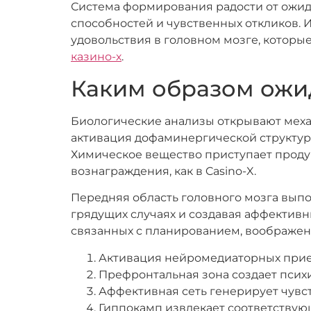
Система формирования радости от ожид
способностей и чувственных откликов. 
удовольствия в головном мозге, которы
казино-х
.
Каким образом ожи
Биологические анализы открывают меха
активация дофаминергической структур
Химическое вещество приступает продуц
вознаграждения, как в Casino-X.
Передняя область головного мозга вып
грядущих случаях и создавая аффективн
связанных с планированием, воображен
Активация нейромедиаторных при
Префронтальная зона создает псих
Аффективная сеть генерирует чувс
Гиппокамп извлекает соответству