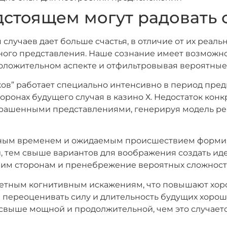
стоящем могут радовать 
лучаев дает больше счастья, в отличие от их реаль
ного представления. Наше сознание имеет возможн
положительном аспекте и отфильтровывая вероятные
ов” работает специально интенсивно в период пред
оронах будущего случая в казино Х. Недостаток кон
ашенными представлениями, генерируя модель реа
нным временем и ожидаемым происшествием формир
, тем свыше вариантов для воображения создать ид
шим сторонам и пренебрежение вероятных сложност
кретным когнитивным искажениям, что повышают хо
 переоценивать силу и длительность будущих хорош
 свыше мощной и продолжительной, чем это случаетс