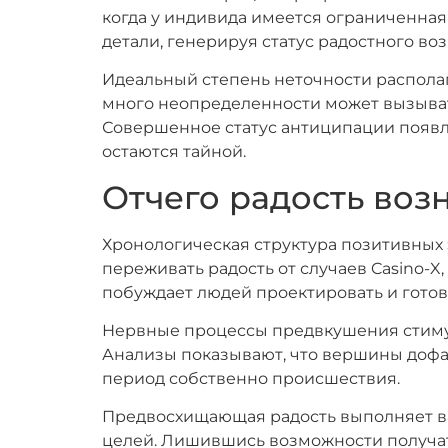
когда у индивида имеется ограниченная
детали, генерируя статус радостного в
Идеальный степень неточности распола
много неопределенности может вызыват
Совершенное статус антиципации появля
остаются тайной.
Отчего радость воз
Хронологическая структура позитивных
переживать радость от случаев Casino-X
побуждает людей проектировать и готов
Нервные процессы предвкушения стимул
Анализы показывают, что вершины дофа
период собственно происшествия.
Предвосхищающая радость выполняет в
целей. Лишившись возможности получат