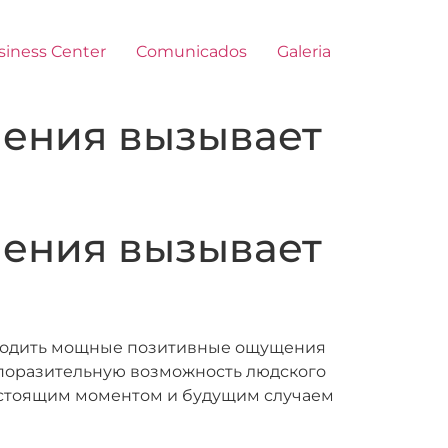
siness Center
Comunicados
Galeria
шения вызывает
шения вызывает
изводить мощные позитивные ощущения
 поразительную возможность людского
астоящим моментом и будущим случаем