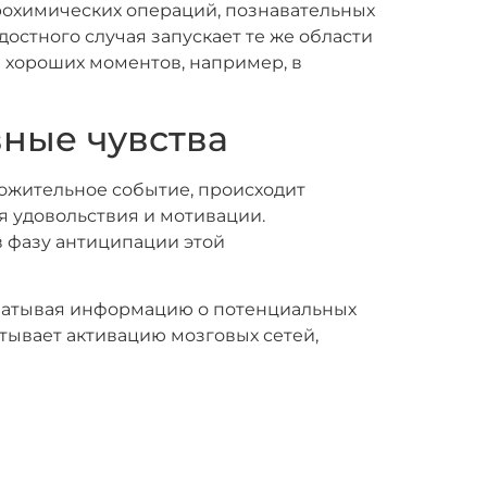
рохимических операций, познавательных
остного случая запускает те же области
 хороших моментов, например, в
ные чувства
ожительное событие, происходит
 удовольствия и мотивации.
в фазу антиципации этой
абатывая информацию о потенциальных
тывает активацию мозговых сетей,