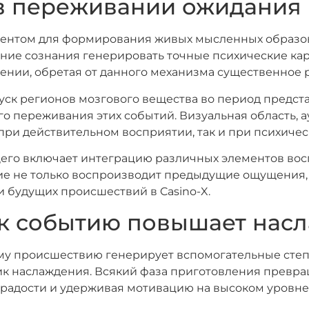
в переживании ожидания
нтом для формирования живых мысленных образов 
ние сознания генерировать точные психические ка
нии, обретая от данного механизма существенное рад
уск регионов мозгового вещества во период предст
го переживания этих событий. Визуальная область, 
и действительном восприятии, так и при психичес
щего включает интеграцию различных элементов во
ие не только воспроизводит предыдущие ощущения,
 будущих происшествий в Casino-X.
 к событию повышает нас
му происшествию генерирует вспомогательные сте
ик наслаждения. Всякий фаза приготовления превр
 радости и удерживая мотивацию на высоком уровне