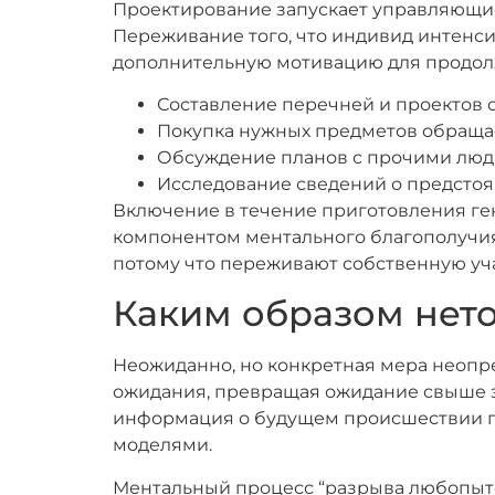
Проектирование запускает управляющие
Переживание того, что индивид интенс
дополнительную мотивацию для продол
Составление перечней и проектов
Покупка нужных предметов обраща
Обсуждение планов с прочими люд
Исследование сведений о предсто
Включение в течение приготовления ге
компонентом ментального благополучия
потому что переживают собственную уч
Каким образом нет
Неожиданно, но конкретная мера неопр
ожидания, превращая ожидание свыше з
информация о будущем происшествии по
моделями.
Ментальный процесс “разрыва любопытст