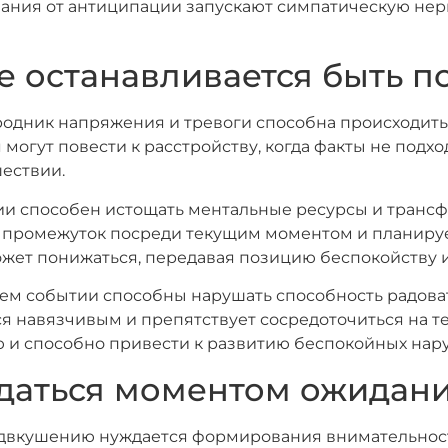
ания от антиципации запускают симпатическую нерв
е останавливается быть 
одник напряжения и тревоги способна происходить
могут повести к расстройству, когда факты не под
ествии.
и способен истощать ментальные ресурсы и транс
ый промежуток посреди текущим моментом и планир
ожет понижаться, передавая позицию беспокойству 
 событии способны нарушать способность радовать
я навязчивым и препятствует сосредоточиться на т
 и способно привести к развитию беспокойных нар
ждаться моментом ожидан
редвкушению нуждается формирования внимательнос