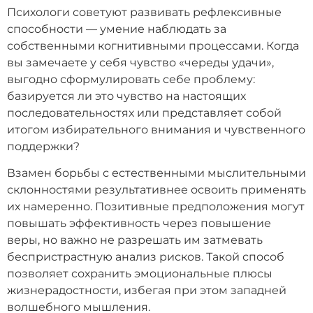
Психологи советуют развивать рефлексивные
способности — умение наблюдать за
собственными когнитивными процессами. Когда
вы замечаете у себя чувство «череды удачи»,
выгодно сформулировать себе проблему:
базируется ли это чувство на настоящих
последовательностях или представляет собой
итогом избирательного внимания и чувственного
поддержки?
Взамен борьбы с естественными мыслительными
склонностями результативнее освоить применять
их намеренно. Позитивные предположения могут
повышать эффективность через повышение
веры, но важно не разрешать им затмевать
беспристрастную анализ рисков. Такой способ
позволяет сохранить эмоциональные плюсы
жизнерадостности, избегая при этом западней
волшебного мышления.