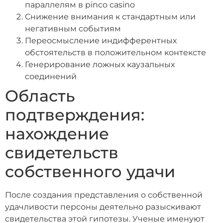
параллелям в pinco casino
Снижение внимания к стандартным или
негативным событиям
Переосмысление индифферентных
обстоятельств в положительном контексте
Генерирование ложных каузальных
соединений
Область
подтверждения:
нахождение
свидетельств
собственного удачи
После создания представления о собственной
удачливости персоны деятельно разыскивают
свидетельства этой гипотезы. Ученые именуют