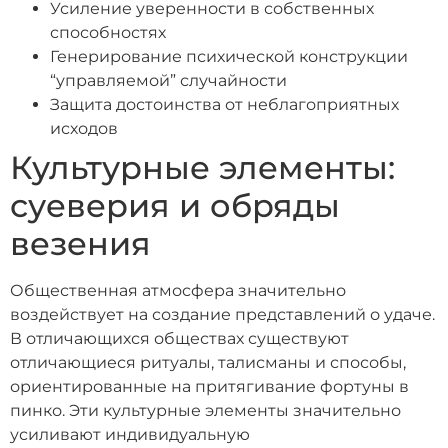
Усиление уверенности в собственных
способностях
Генерирование психической конструкции
“управляемой” случайности
Защита достоинства от неблагоприятных
исходов
Культурные элементы:
суеверия и обряды
везения
Общественная атмосфера значительно
воздействует на создание представлений о удаче.
В отличающихся обществах существуют
отличающиеся ритуалы, талисманы и способы,
ориентированные на притягивание фортуны в
пинко. Эти культурные элементы значительно
усиливают индивидуальную