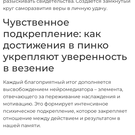
разыскивать свидетельства. Создаётся замкнутый
круг саморазвития веры в личную удачу.
Чувственное
подкрепление: как
достижения в пинко
укрепляют уверенность
в везение
Каждый благоприятный итог дополняется
высвобождением нейромедиатора – элемента,
отвечающего за переживание наслаждения и
мотивацию. Это формирует интенсивное
психическое подкрепление, которое закрепляет
отношение между действием и результатом в
нашей памяти.