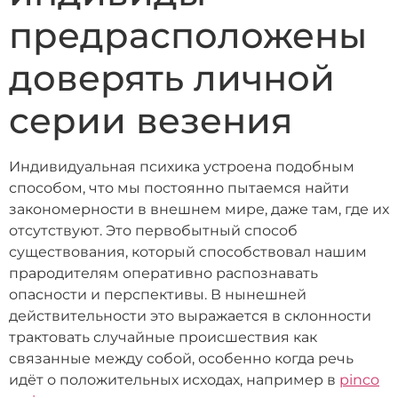
предрасположены
доверять личной
серии везения
Индивидуальная психика устроена подобным
способом, что мы постоянно пытаемся найти
закономерности в внешнем мире, даже там, где их
отсутствуют. Это первобытный способ
существования, который способствовал нашим
прародителям оперативно распознавать
опасности и перспективы. В нынешней
действительности это выражается в склонности
трактовать случайные происшествия как
связанные между собой, особенно когда речь
идёт о положительных исходах, например в
pinco