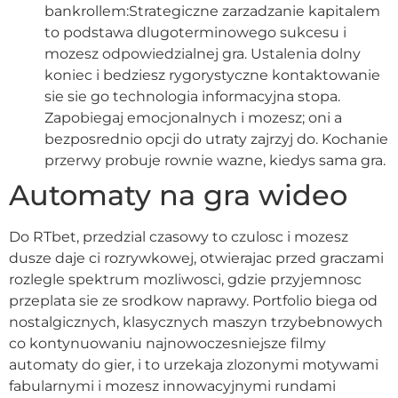
bankrollem:Strategiczne zarzadzanie kapitalem
to podstawa dlugoterminowego sukcesu i
mozesz odpowiedzialnej gra. Ustalenia dolny
koniec i bedziesz rygorystyczne kontaktowanie
sie sie go technologia informacyjna stopa.
Zapobiegaj emocjonalnych i mozesz; oni a
bezposrednio opcji do utraty zajrzyj do. Kochanie
przerwy probuje rownie wazne, kiedys sama gra.
Automaty na gra wideo
Do RTbet, przedzial czasowy to czulosc i mozesz
dusze daje ci rozrywkowej, otwierajac przed graczami
rozlegle spektrum mozliwosci, gdzie przyjemnosc
przeplata sie ze srodkow naprawy. Portfolio biega od
nostalgicznych, klasycznych maszyn trzybebnowych
co kontynuowaniu najnowoczesniejsze filmy
automaty do gier, i to urzekaja zlozonymi motywami
fabularnymi i mozesz innowacyjnymi rundami