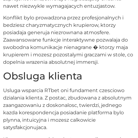
nawet niezwykle wymagajacych entuzjastow.
Konflikt bylo prowadzona przez profesjonalnych i
bedziesz charyzmatycznych krupierow, ktorzy
posiadaja generuja niezrownana atmosfere.
Zaawansowane funkcje interaktywne pozwalaja do
swobodna komunikacje nienagrane � ktorzy maja
krupierem i mozesz pozostalymi graczami w stole, co
dopelnia wrazenia absolutnej immersji.
Obsluga klienta
Usluga wsparcia RTbet oni fundament czesciowo
dzialania klienta. Z postac, zbudowana z absolutnym
zaangazowaniu z doskonalosc, twierdzi, jednego
kazda korespondencja posiadanie platforma bylo
plynna, intuicyjna i mozesz calkowicie
satysfakcjonujaca.