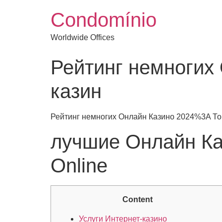
Condomínio
Worldwide Offices
Рейтинг немногих
казин
Рейтинг немногих Онлайн Казино 2024%3A То
лучшие Онлайн Ка
Online
Content
Услуги Интернет-казино