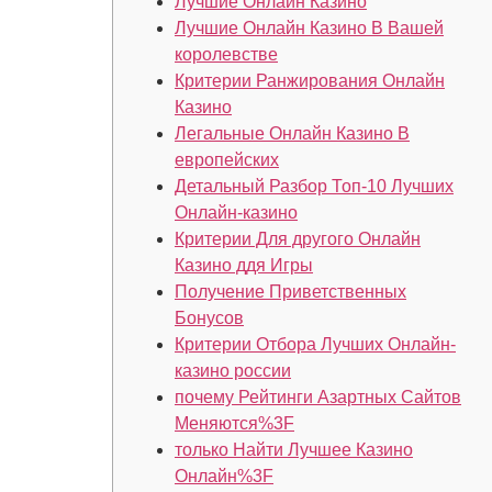
Лучшие Онлайн Казино
Лучшие Онлайн Казино В Вашей
королевстве
Критерии Ранжирования Онлайн
Казино
Легальные Онлайн Казино В
европейских
Детальный Разбор Топ-10 Лучших
Онлайн-казино
Критерии Для другого Онлайн
Казино ддя Игры
Получение Приветственных
Бонусов
Критерии Отбора Лучших Онлайн-
казино россии
почему Рейтинги Азартных Сайтов
Меняются%3F
только Найти Лучшее Казино
Онлайн%3F