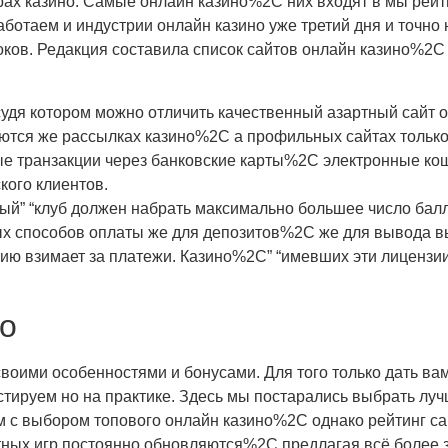
грах казино. Самые онлайн казино%2C них входят в мы рейт
аботаем и индустрии онлайн казино уже третий дня и точно
ков. Редакция составила список сайтов онлайн казино%2C
дя котором можно отличить качественный азартный сайт о
тся же рассылках казино%2C а профильных сайтах только
е транзакции через банковские карты%2C электронные ко
кого клиентов.
ый” “клуб должен набрать максимально большее число бал
ых способов оплаты же для депозитов%2C же для вывода 
сию взимает за платежи. Казино%2C” “имевших эти лиценз
но
своими особенностями и бонусами. Для того только дать в
ируем но на практике. Здесь мы постарались выбрать луч
м с выбором топового онлайн казино%2C однако рейтинг са
тных игр постоянно обновляются%2C предлагая всё более