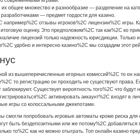
00 современными играми.
м их общее множество и разнообразие — разделение на кат
разработчиками — предмет гордости для казино.
C например%2C отзывы игроков%2C лицензии%2C игры. Ка
д в итоговую оценку. Это предположим%2C так как%2C ко п
наличие лицензий только надежность юрисдикции. Только и
%2C удобно и интересно казино%2C мы создадим этот ре
нус
дной из вышеперечисленные игорных комиссий%2C то он на
ке%2C то регистрацию он проходить не существуют права. 
 заблокируют. Существует вероятность того%2C что будут
гистрироваться%2C активировать аккаунт%2C входят в лич
ные игры со колоссальными джекпотами.
вы смогли попробовать игровые автоматы кроме риска для
могут быть бездепозитными или же потому%2C добавляться
лько то%2C как но можно отыграть. Топ онлайн казино пред