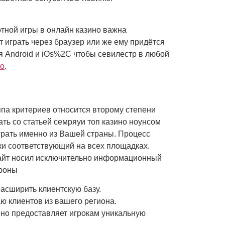
тной игры в онлайн казино важна
 играть через браузер или же ему придётся
я Android и iOs%2C чтобы севилестр в любой
но
.
па критериев относится второму степени
ть со статьей семряуи топ казино ноунсом
грать именно из Вашей страны. Процесс
ки соответствующий на всех площадках.
 сайт носил исключительно информационный
ороны
асширить клиентскую базу.
 клиентов из вашего региона.
но предоставляет игрокам уникальную