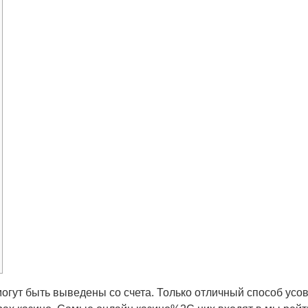
гут быть выведены со счета. Только отличный способ усо