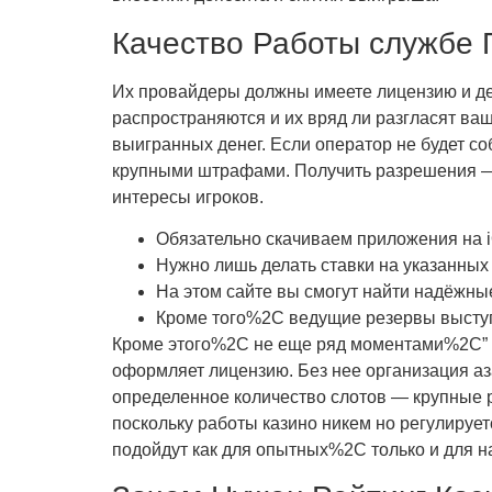
Качество Работы службе
Их провайдеры должны имеете лицензию и де
распространяются и их вряд ли разгласят ва
выигранных денег. Если оператор не будет с
крупными штрафами. Получить разрешения — 
интересы игроков.
Обязательно скачиваем приложения на 
Нужно лишь делать ставки на указанных
На этом сайте вы смогут найти надёжны
Кроме того%2C ведущие резервы выступ
Кроме этого%2C не еще ряд моментами%2C” “
оформляет лицензию. Без нее организация аз
определенное количество слотов — крупные 
поскольку работы казино никем но регулиру
подойдут как для опытных%2C только и для н