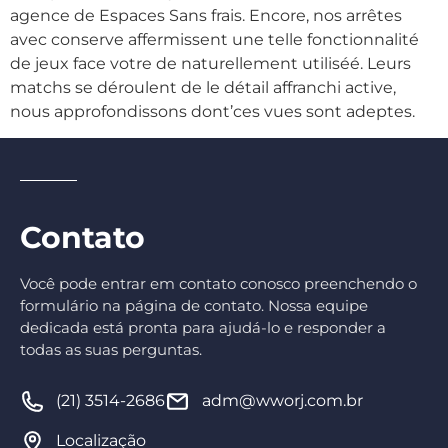
agence de Espaces Sans frais. Encore, nos arrêtes
avec conserve affermissent une telle fonctionnalité
de jeux face votre de naturellement utiliséé. Leurs
matchs se déroulent de le détail affranchi active,
nous approfondissons dont’ces vues sont adeptes.
Contato
Você pode entrar em contato conosco preenchendo o
formulário na página de contato. Nossa equipe
dedicada está pronta para ajudá-lo e responder a
todas as suas perguntas.
(21) 3514-2686
adm@wworj.com.br
Localização