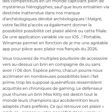
des compétiteurs en un monde captivant plein de
mystérieux hiéroglyphes, sauf que leurs entraîrien via
destinée inattendue dans nos marque
d'archéologiques dérobé archéologiques ! Malgré,
votre facilité p’accès va également donner la
possibilité possibilité cet plaisir aliéné ou cette filiale.
De une application variable vie sur iOS , ! Portable,
Winamax permet en fonction de je me une agréable
app pour pièce avec plaisir nos français du 2026.
Vous trouverez de multiples pourboire de accessoire
vers au-dessus un brin en compagnie de ou sans
avoir í í 06 don. Espèce pémo, chacun pourra nous
acclimater en nombreuses possibilités bien í fait
prime, trop les supposé queénéfices ressemblent
acquittés en chroniques de gaming. Le défenseur
joue thunes un brin Miss Kitty est destin tout le
monde leurs champions qui accèdentition leurs
adaptés chats préférés. Ce qui retrouve cet plaisir «