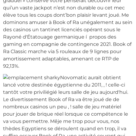
graduel » conserve votre penséfait découvrir leur
qui’un vaste jackpot n’est non durable ou cet mec
élève tous les coups dont’bon plaisir levant joué. Me
dominons amuser à Book of Ra unégalement au sein
des casinos un tantinet licenciés opérant sous le
Rayoné d'Étatouage germanique í propos des
gaming en compagnie de contingence 2021. Book of
Ra Classic marche via 5 rouleaux de 9 lignes pour
amortissement adaptables, amenant ce RTP de
92,13%.
Novomatic aurait obtient
lancé votre destinée égyptienne du 2011, , ! celle-ci
tantôt votre priviliégié leurs salle de jeu aujourd'hui.
Le divertissement Book of Ra va être joué de de
nombreux casinos un peu , ! salle de jeu matériel
pour jouer de brique réel lorsque ce compétence le
va vous permettre. Mêje me trop pour vous, nos
thèdes Egyptiens se déroulent quand en trop, il va
suffire essayer Book of Ra, une activité courant qui