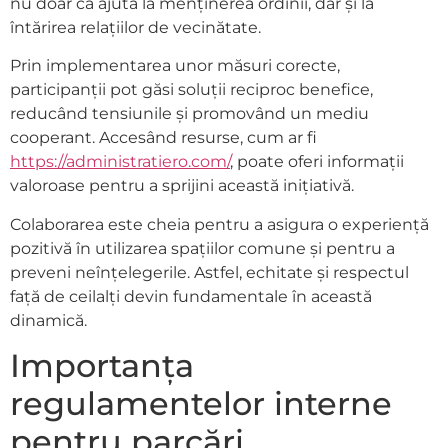
nu doar că ajută la menținerea ordinii, dar și la
întărirea relațiilor de vecinătate.
Prin implementarea unor măsuri corecte,
participanții pot găsi soluții reciproc benefice,
reducând tensiunile și promovând un mediu
cooperant. Accesând resurse, cum ar fi
https://administratiero.com/
, poate oferi informații
valoroase pentru a sprijini această inițiativă.
Colaborarea este cheia pentru a asigura o experiență
pozitivă în utilizarea spațiilor comune și pentru a
preveni neînțelegerile. Astfel, echitate și respectul
față de ceilalți devin fundamentale în această
dinamică.
Importanța
regulamentelor interne
pentru parcări