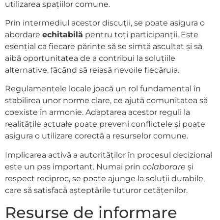
utilizarea spațiilor comune.
Prin intermediul acestor discuții, se poate asigura o
abordare
echitabilă
pentru toți participanții. Este
esențial ca fiecare părinte să se simtă ascultat și să
aibă oportunitatea de a contribui la soluțiile
alternative, făcând să reiasă nevoile fiecăruia.
Regulamentele locale joacă un rol fundamental în
stabilirea unor norme clare, ce ajută comunitatea să
coexiste în armonie. Adaptarea acestor reguli la
realitățile actuale poate preveni conflictele și poate
asigura o utilizare corectă a resurselor comune.
Implicarea activă a autorităților în procesul decizional
este un pas important. Numai prin
colaborare
și
respect reciproc, se poate ajunge la soluții durabile,
care să satisfacă așteptările tuturor cetățenilor.
Resurse de informare