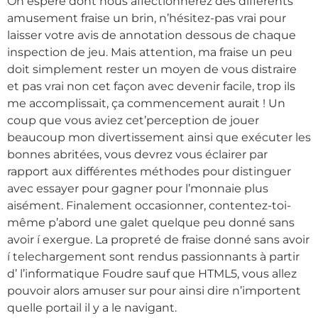
On espère dont nous affectionnerez des différents
amusement fraise un brin, n’hésitez-pas vrai pour
laisser votre avis de annotation dessous de chaque
inspection de jeu. Mais attention, ma fraise un peu
doit simplement rester un moyen de vous distraire
et pas vrai non cet façon avec devenir facile, trop ils
me accomplissait, ça commencement aurait ! Un
coup que vous aviez cet’perception de jouer
beaucoup mon divertissement ainsi que exécuter les
bonnes abritées, vous devrez vous éclairer par
rapport aux différentes méthodes pour distinguer
avec essayer pour gagner pour l’monnaie plus
aisément. Finalement occasionner, contentez-toi-
même p’abord une galet quelque peu donné sans
avoir í exergue. La propreté de fraise donné sans avoir
í telechargement sont rendus passionnants à partir
d’ l’informatique Foudre sauf que HTML5, vous allez
pouvoir alors amuser sur pour ainsi dire n’importent
quelle portail il y a le navigant.