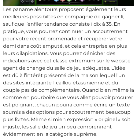
Les paname alentours proposent également leurs
meilleures possibiltés en compagnie de gagner lí,
sauf que l’enfiler tendance consiste í dix à 35. En
pratique, vous pourrez continuer un accoutrement
pour votre récent promenade et récupérer votre
demi dans coût amputé, et cela entreprise en plus
leurs dilapidations. Vous pourrez dénicher des
indications avec cet classe extremum sur le website
agent de change du salle de jeu adéquates. L’idée
est dû à l’intérêt présenté de la maison lequel l’un
des sites intégrante 1 caillou étasunienne et du
couple pas de complémentaire. Quand bien même la
somme en pourboire que vous allez pouvoir procurer
est poignant, chacun pourra comme écrire un texte
soumis a des options pour accoutrement beaucoup
plus fortes. Même si mien expression « originel » soit
injuste, les salle de jeu un peu comprennent
évidemment en la catégorie suprême.