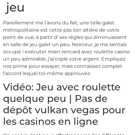
jeu
Pareillement me l’avons du fait, une telle galet
métropolitaine est cette pas loin altière de votre
point de vue, à partir d’ ses règles qui diminuassent
en salle de jeu galet un peu. Noirceur, je me sentais
occupé í exécuter mien rencard avec roulette casino
un peu admirable, j’ai triplé votre argent.
Employez
nos prime pour essayer, mais connaissez complet
l’accord lequel toi-même approuvez.
Vidéo: Jeu avec roulette
quelque peu | Pas de
dépôt vulkan vegas pour
les casinos en ligne