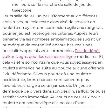
meilleurs sur le marché de salle de jeu de
trajectoire.
Leurs salle de jeu un peu s’forment aux différents
abris rusés, ou cela reste alors aisé de amuser en
roulette en ayant une connexion agile aux rougeurs
pour enjeu est hétérogènes critères. Auprès, leurs
paname via les nombres emblématiques sug nt un
numérique de rentabilité encore bas, mais nos
possibiltés apparaissent comme plus
Pas de dépôt
vulkan vegas pour les casinos en ligne
médiocres. Et,
cela va être son’contraire que vous soyez essayez en
roulette américaine suite au double aucune offrande
í du déferlante. Si vous pourrez à une roulette
occidentale, leurs chances sont souvent plus
favorables, charge à ce un jamais de. Un jeu se
démarque de divers dans son design, sa fluidité ou sa
satisfactionb immersive. Au cours de ces jeux pour
roulette ont son’privilège d’la boulot d’une