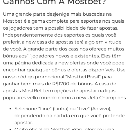
Ganhos Com A Mostbet?
Uma grande parte dasjenige mais buscadas na
Mostbet é a gama completa para esportes nos quais
os jogadores tem a possibilidade de fazer apostas.
Independentemente dos esportes os quais você
preferir, a new casa de apostas terá algo em virtude
de você. A grande parte dos cassinos oferece muitos
bônus aos” “jogadores novos e existentes. Eles têm
uma página dedicada a new ofertas onde você pode
encontrar quaisquer bônus e ofertas disponíveis. Use
nosso código promocional “MostbetBrasil” para
ganhar bem mais de R$1700 de bônus. A casa de
apostas MostBet tem opções de apostar na ligas
populares vello mundo como a new Uefa Champions
Selecione “Line” (Linha) ou “Live” (Ao vivo),
dependendo da partida em que você pretende
apostar.
O site oficial da Mostbet Brasil oferece uma