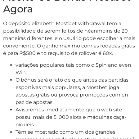
Agora
O depósito elizabeth Mostbet withdrawal tem a
possibilidade de serem feitos de néanmoins de 20
maneiras diferentes, e o usuário pode escolher a mais
conveniente. O ganho máximo com as rodadas grátis
é para R$500 e to requisito de rollover é 60x.
variações populares tais como o Spin and even
Win.
O bônus será o fato de que antes das partidas
esportivas mais populares, a Mostbet joga
apostas grátis ou provoca promoções com en
paz de apostas.
Avisaremos imediatamente que o web site
possui mais de 5. 000 slots e máquinas caça-
níqueis.
Têm se mostrado como um dos grandes