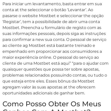
Para iniciar um levantamento, basta entrar em sua
conta at the seleccionar o botão ‘Levantar’. Ao
pasarse o website Mostbet e seleccionar the opção
‘Registar’, tem a possibilidade de abrir uma conta
Mostbet. Preencha u formulário de registo com as
suas informações pessoais, depois siga as instruções
para confirmar a new sua conta. O pessoal de serviço
ao cliente ag Mostbet está bastante treinado e
empenhado em proporcionar aos consumidores a
maior experiência online. O pessoal do serviço ao
cliente de uma Mostbet está aqui” “para o ajudar com
quaisquer questões que possa ter sobre apostas,
problemas relacionados possuindo contas, ou tudo o
que esteja entre eles. Esses bônus da Mostbet
agregam valor às suas apostas at the oferecem
oportunidades adicionais de ganhar bem.
Como Posso Obter Os Meus