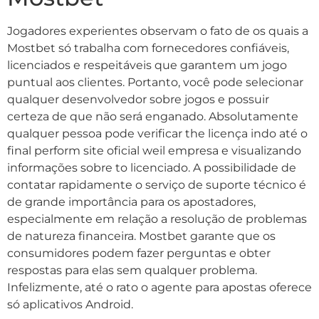
Jogadores experientes observam o fato de os quais a
Mostbet só trabalha com fornecedores confiáveis,
licenciados e respeitáveis que garantem um jogo
puntual aos clientes. Portanto, você pode selecionar
qualquer desenvolvedor sobre jogos e possuir
certeza de que não será enganado. Absolutamente
qualquer pessoa pode verificar the licença indo até o
final perform site oficial weil empresa e visualizando
informações sobre to licenciado. A possibilidade de
contatar rapidamente o serviço de suporte técnico é
de grande importância para os apostadores,
especialmente em relação a resolução de problemas
de natureza financeira. Mostbet garante que os
consumidores podem fazer perguntas e obter
respostas para elas sem qualquer problema.
Infelizmente, até o rato o agente para apostas oferece
só aplicativos Android.