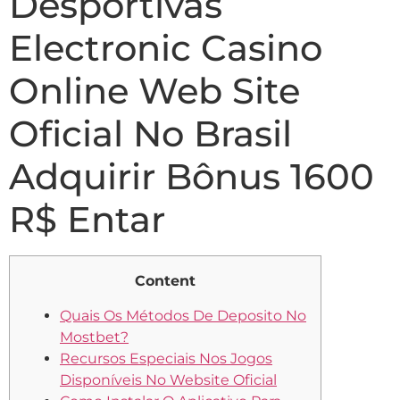
Desportivas
Electronic Casino
Online Web Site
Oficial No Brasil
Adquirir Bônus 1600
R$ Entar
Content
Quais Os Métodos De Deposito No
Mostbet?
Recursos Especiais Nos Jogos
Disponíveis No Website Oficial