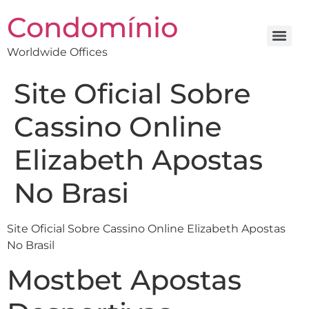
Condomínio
Worldwide Offices
Site Oficial Sobre
Cassino Online
Elizabeth Apostas
No Brasi
Site Oficial Sobre Cassino Online Elizabeth Apostas
No Brasil
Mostbet Apostas