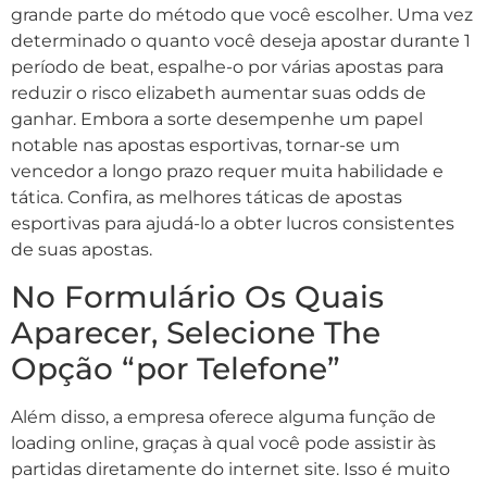
grande parte do método que você escolher. Uma vez
determinado o quanto você deseja apostar durante 1
período de beat, espalhe-o por várias apostas para
reduzir o risco elizabeth aumentar suas odds de
ganhar. Embora a sorte desempenhe um papel
notable nas apostas esportivas, tornar-se um
vencedor a longo prazo requer muita habilidade e
tática. Confira, as melhores táticas de apostas
esportivas para ajudá-lo a obter lucros consistentes
de suas apostas.
No Formulário Os Quais
Aparecer, Selecione The
Opção “por Telefone”
Além disso, a empresa oferece alguma função de
loading online, graças à qual você pode assistir às
partidas diretamente do internet site. Isso é muito