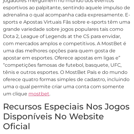
jogadores mergulhem no mundo dos eventos
esportivos ao palpitante, sentindo aquele impulso de
adrenalina o qual acompanha cada expresamente. E-
sports e Apostas Virtuais Fãs sobre e-sports têm uma
grande variedade sobre jogos populares tais como
Dota 2, League of Legends at the CS para envidar,
com mercados amplos e competitivos. A MostBet é
uma das melhores opções para quem gosta de
apostar em esportes. Oferece apostas em ligas e”
“competições famosas de futebol, basquete, UFC,
tênis e outros esportes. O MostBet País e do mundo
oferece quatro formas simples de cadastro, incluindo
uma o qual permite criar uma conta com somente
um clique
mostbet
.
Recursos Especiais Nos Jogos
Disponíveis No Website
Oficial