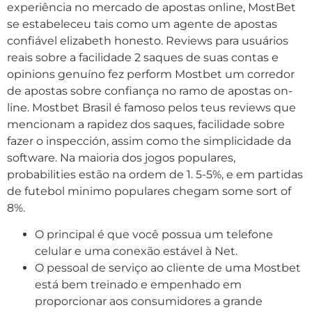
experiência no mercado de apostas online, MostBet
se estabeleceu tais como um agente de apostas
confiável elizabeth honesto. Reviews para usuários
reais sobre a facilidade 2 saques de suas contas e
opinions genuíno fez perform Mostbet um corredor
de apostas sobre confiança no ramo de apostas on-
line. Mostbet Brasil é famoso pelos teus reviews que
mencionam a rapidez dos saques, facilidade sobre
fazer o inspección, assim como the simplicidade da
software. Na maioria dos jogos populares,
probabilities estão na ordem de 1. 5-5%, e em partidas
de futebol minimo populares chegam some sort of
8%.
O principal é que você possua um telefone
celular e uma conexão estável à Net.
O pessoal de serviço ao cliente de uma Mostbet
está bem treinado e empenhado em
proporcionar aos consumidores a grande