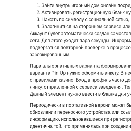
Зайти внутрь игорный дом онлайн посре
Активировать регистрационную бланк ну
Нажать по символу с социальной сетью, 
Залогиниться на стороннем сервисе ил
Аккаунт будет автоматически создан самосто
сети. Для этого уходит пара секунды. Инфо
подвергаться повторной проверке в процессе
заблокированным.
Пара альтернативных варианта формирования 
варианта Pin Up нужно оформить анкету. В н
с правилами казино. Вход в профиль часто д
линку, отправленной с сервиса заведения. 
Данный элемент нужно ввести в бланка для уч
Периодически в портативной версии может бы
обновлении переносного устройства или ссыл
информацию, использовавшиеся при регистрац
идентична той, что применялась при создании