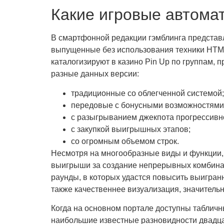
Какие игровые автома
В смартфонной редакции гэмблинга представл
выпущенные без использования техники HTML
каталогизируют в казино Pin Up по группам,
разные данных версии:
традиционные со облегченной системой;
передовые с бонусными возможностями 
с разыгрыванием джекпота прогрессивно
с закупкой выигрышных этапов;
со огромным объемом строк.
Несмотря на многообразные виды и функции,
выигрыши за создание непрерывных комбина
раунды, в которых удастся повысить выигра
также качественнее визуализация, значитель
Когда на основном портале доступны табличны
наибольшие известные разновидности двадцат