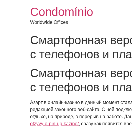
Condomínio
Worldwide Offices
Смартфонная верс
с телефонов и пл
Смартфонная верс
с телефонов и пл
Азарт в онлайн-казино в данный момент стала
редакцией законного веб-сайта. С ней подклю
отдыхе, на природе, в перерыв на работе. Д
otzyvy-o-pin-up-kazino/
, сразу как появится вр