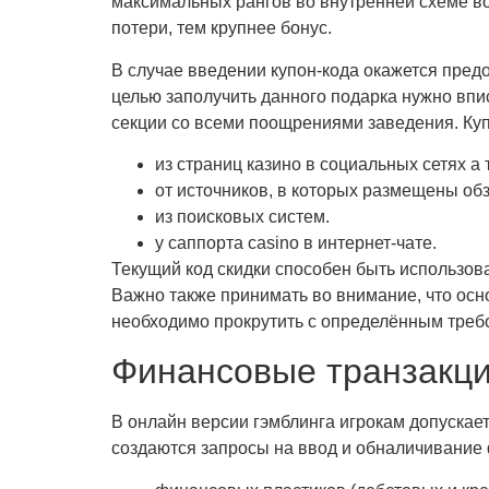
максимальных рангов во внутренней схеме во
потери, тем крупнее бонус.
В случае введении купон-кода окажется пред
целью заполучить данного подарка нужно вп
секции со всеми поощрениями заведения. Куп
из страниц казино в социальных сетях а 
от источников, в которых размещены об
из поисковых систем.
у саппорта casino в интернет-чате.
Текущий код скидки способен быть использов
Важно также принимать во внимание, что ос
необходимо прокрутить с определённым треб
Финансовые транзакци
В онлайн версии гэмблинга игрокам допускает
создаются запросы на ввод и обналичивание