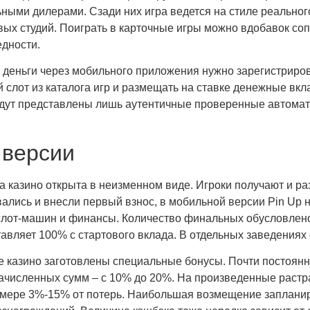
ыми дилерами. Сзади них игра ведется на стиле реальног
вых студий. Поиграть в карточные игры можно вдобавок со
едности.
 деньги через мобильного приложения нужно зарегистриров
й слот из каталога игр и размещать на ставке денежные в
е будут представлены лишь аутентичные проверенные автом
 версии
 казино открыта в неизменном виде. Игроки получают и р
ались и внесли первый взнос, в мобильной версии Pin Up н
слот-машин и финансы. Количество финальных обусловлено
авляет 100% с стартового вклада. В отдельных заведениях
е казино заготовлены специальные бонусы. Почти постоянн
зачисленных сумм – с 10% до 20%. На произведенные растр
азмере 3%-15% от потерь. Наибольшая возмещение заплани