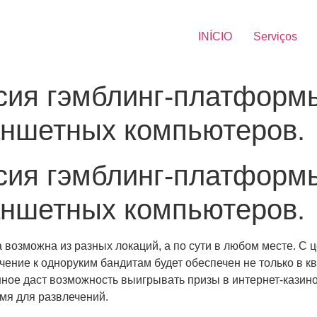
INÍCIO
Serviços
ия гэмблинг-платформы
аншетных компьютеров.
ия гэмблинг-платформы
аншетных компьютеров.
 возможна из разных локаций, а по сути в любом месте. С 
чение к одноруким бандитам будет обеспечен не только в кв
анное даст возможность выигрывать призы в интернет-казин
емя для развлечений.