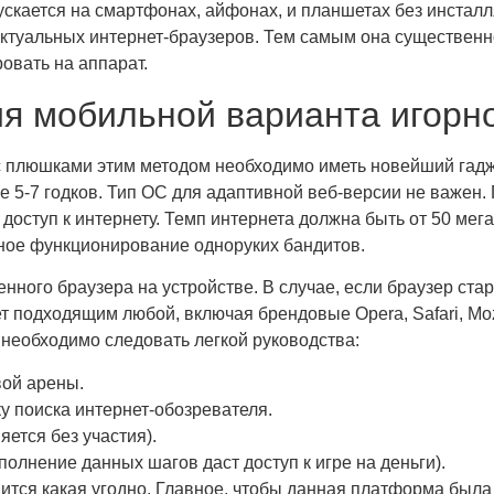
ускается на смартфонах, айфонах, и планшетах без инсталл
ктуальных интернет-браузеров. Тем самым она существенно
овать на аппарат.
я мобильной варианта игорно
 с плюшками этим методом необходимо иметь новейший гадж
е 5-7 годков. Тип ОС для адаптивной веб-версии не важен.
оступ к интернету. Темп интернета должна быть от 50 мегаб
ное функционирование одноруких бандитов.
ного браузера на устройстве. В случае, если браузер стар
т подходящим любой, включая брендовые Opera, Safari, Mozi
необходимо следовать легкой руководства:
вой арены.
ку поиска интернет-обозревателя.
яется без участия).
полнение данных шагов даст доступ к игре на деньги).
ится какая угодно. Главное, чтобы данная платформа был