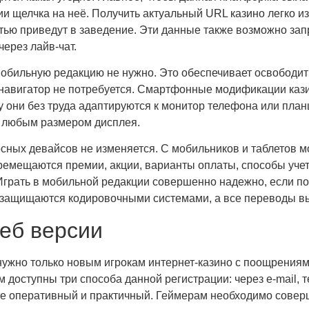
ии щелчка на неё. Получить актуальный URL казино легко 
стью приведут в заведение. Эти данные также возможно зап
через лайв-чат.
 мобильную редакцию не нужно. Это обеспечивает освободи
-навигатор не потребуется. Смартфонные модификации каз
 они без труда адаптируются к монитор телефона или план
с любым размером дисплея.
ных девайсов не изменяется. С мобильников и таблетов мо
ремещаются премии, акции, варианты оплаты, способы учет
Играть в мобильной редакции совершенно надежно, если по
 защищаются кодировочными системами, а все переводы 
веб версии
нужно только новым игрокам интернет-казино с поощрениям
 доступны три способа данной регистрации: через e-mail, 
ее оперативный и практичный. Геймерам необходимо совер