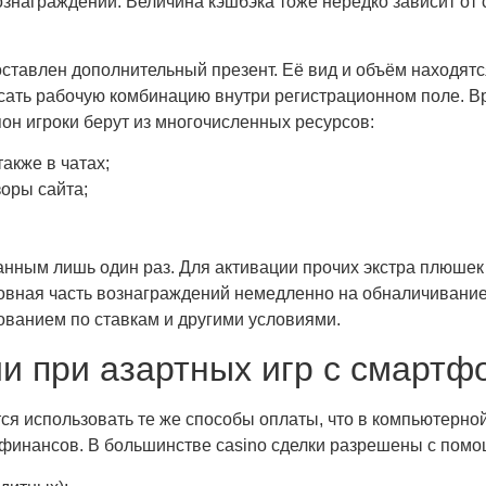
знаграждений. Величина кэшбэка тоже нередко зависит от 
оставлен дополнительный презент. Её вид и объём находят
исать рабочую комбинацию внутри регистрационном поле. В
он игроки берут из многочисленных ресурсов:
также в чатах;
зоры сайта;
анным лишь один раз. Для активации прочих экстра плюше
новная часть вознаграждений немедленно на обналичивани
ованием по ставкам и другими условиями.
и при азартных игр с смартф
ся использовать те же способы оплаты, что в компьютерной.
 финансов. В большинстве casino сделки разрешены с помо