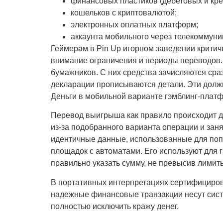
финансовых пластиков (дебетовых и кре
кошельков с криптовалютой;
электронных оплатных платформ;
аккаунта мобильного через телекоммун
Геймерам в Pin Up игорном заведении критич
внимание ограничения и периоды переводов
бумажников. С них средства зачисляются сра
декларации прописываются детали. Эти должн
Деньги в мобильной варианте гэмблинг-платф
Перевод выигрыша как правило происходит до
из-за подобранного варианта операции и зан
идентичные данные, использованные для поп
площадок с автоматами. Его используют для 
правильно указать сумму, не превысив лимит
В портативных интерпретациях сертифициров
надежные финансовые транзакции несут сист
полностью исключить кражу денег.