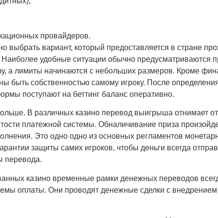
дитных);
икационных провайдеров.
но выбрать вариант, который предоставляется в стране пр
. Наиболее удобные ситуации обычно предусматриваются п
зу, а лимиты начинаются с небольших размеров. Кроме фи
ы быть собственностью самому игроку. После определения
ормы поступают на беттинг баланс оперативно.
льше. В различных казино перевод выигрыша отнимает от 
ятости платежной системы. Обналичивание приза произойдет
олнения. Это одно одно из основных регламентов монетар
гарантии защиты самих игроков, чтобы деньги всегда отпра
ы перевода.
анных казино временные рамки денежных переводов всегд
емы оплаты. Они проводят денежные сделки с внедрением 