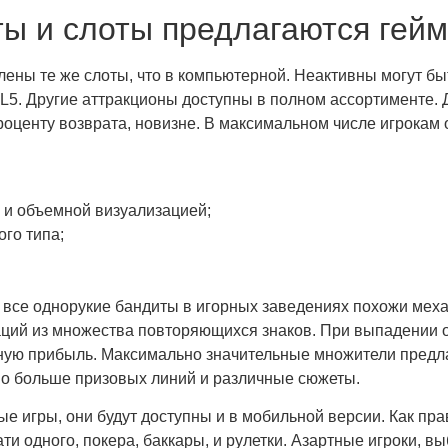
ты и слоты предлагаются гей
ены те же слоты, что в компьютерной. Неактивны могут быт
5. Другие аттракционы доступны в полном ассортименте. 
 проценту возврата, новизне. В максимальном числе игрока
и объемной визуализацией;
го типа;
 все однорукие бандиты в игорных заведениях похожи мех
ций из множества повторяющихся знаков. При выпадении 
нную прибыль. Максимально значительные множители предл
но больше призовых линий и различные сюжеты.
е игры, они будут доступны и в мобильной версии. Как пр
и одного, покера, баккары, и рулетки. Азартные игроки, в