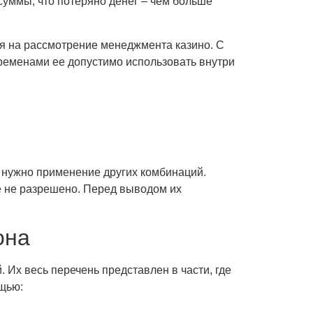
суммы, что потеряно денег – чем больше
ся на рассмотрение менеджмента казино. С
ременами ее допустимо использовать внутри
к нужно применение других комбинаций.
е не разрешено. Перед выводом их
она
 Их весь перечень представлен в части, где
щью: