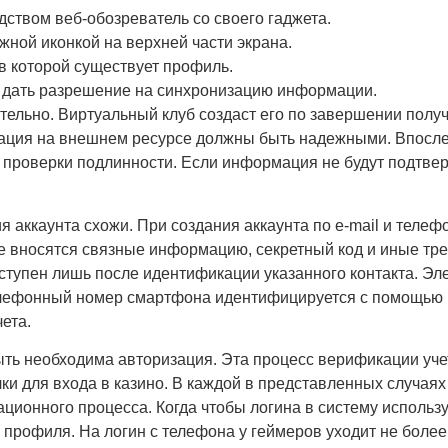
дством веб-обозреватель со своего гаджета.
жной иконкой на верхней части экрана.
в которой существует профиль.
и дать разрешение на синхронизацию информации.
ятельно. Виртуальный клуб создаст его по завершении пол
рмация на внешнем ресурсе должны быть надежными. Впосл
 проверки подлинности. Если информация не будут подтве
аккаунта схожи. При создания аккаунта по e-mail и теле
ее вносятся связные информацию, секретный код и иные тр
оступен лишь после идентификации указанного контакта. Эл
Телефонный номер смартфона идентифицируется с помощью ш
ета.
ть необходима авторизация. Эта процесс верификации учет
ки для входа в казино. В каждой в представленных случаях
ионного процесса. Когда чтобы логина в систему использу
 профиля. На логин с телефона у геймеров уходит не более