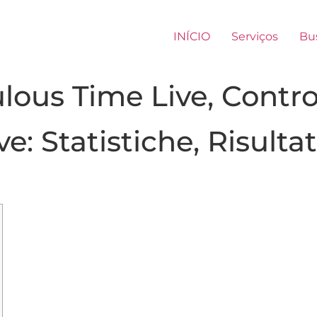
INÍCIO
Serviços
Bu
ulous Time Live, Contro
: Statistiche, Risulta