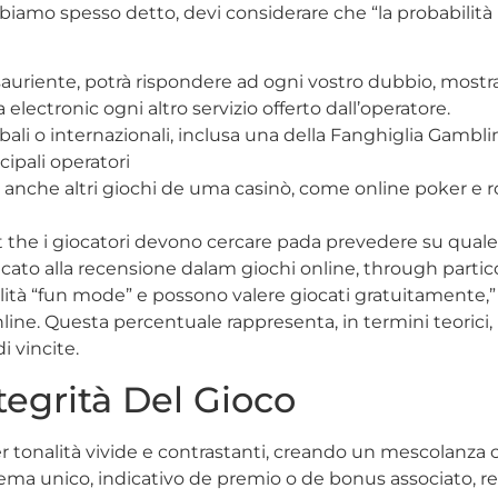
abbiamo spesso detto, devi considerare che “la probabilit
sauriente, potrà rispondere ad ogni vostro dubbio, mostr
lectronic ogni altro servizio offerto dall’operatore.
bali o internazionali, inclusa una della Fanghiglia Gambli
ipali operatori
uce anche altri giochi de uma casinò, come online poker e
, at the i giocatori devono cercare pada prevedere su quale
ato alla recensione dalam giochi online, through particolar
lità “fun mode” e possono valere giocati gratuitamente,” 
ne. Questa percentuale rappresenta, in termini teorici, l
i vincite.
tegrità Del Gioco
per tonalità vivide e contrastanti, creando un mescolanza 
a unico, indicativo de premio o de bonus associato, 