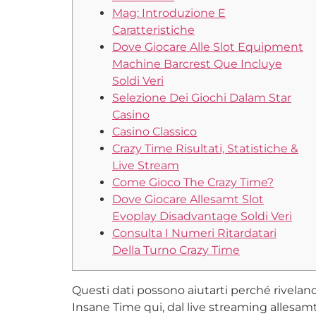
Mag: Introduzione E
Caratteristiche
Dove Giocare Alle Slot Equipment
Machine Barcrest Que Incluye
Soldi Veri
Selezione Dei Giochi Dalam Star
Casino
Casino Classico
Crazy Time Risultati, Statistiche &
Live Stream
Come Gioco The Crazy Time?
Dove Giocare Allesamt Slot
Evoplay Disadvantage Soldi Veri
Consulta I Numeri Ritardatari
Della Turno Crazy Time
Questi dati possono aiutarti perché rivelano 
Insane Time qui, dal live streaming allesam