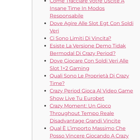
Come Tracciare Votre Uscite A
Insane Time In Modos
Responsabile
Dove Agire Alle Slot Egt Con Soldi
Veri
Ci Sono Limiti Di Vincita?
Esiste La Versione Demo Tidak
Bermodal Di Crazy Period?
Dove Giocare Con Soldi Veri Alle
Slot 1×2 Gaming
Quali Sono Le Proprietà Di Crazy
Time?
Crazy Period Gioca Al Video Game
Show Live Tu Eurobet
Crazy Moment: Un Gioco
Throughout Tempo Reale
Disadvantage Grandi Vincite
Qual È L’importo Massimo Che
Posso Vincere Giocando A Crazy