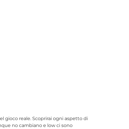
el gioco reale. Scoprirai ogni aspetto di
munque no cambiano e low ci sono