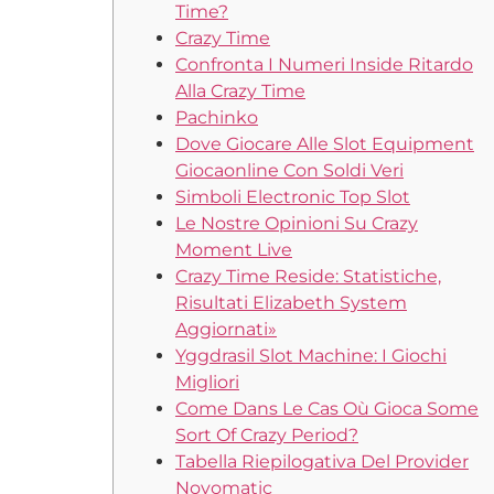
Time?
Crazy Time
Confronta I Numeri Inside Ritardo
Alla Crazy Time
Pachinko
Dove Giocare Alle Slot Equipment
Giocaonline Con Soldi Veri
Simboli Electronic Top Slot
Le Nostre Opinioni Su Crazy
Moment Live
Crazy Time Reside: Statistiche,
Risultati Elizabeth System
Aggiornati»
Yggdrasil Slot Machine: I Giochi
Migliori
Come Dans Le Cas Où Gioca Some
Sort Of Crazy Period?
Tabella Riepilogativa Del Provider
Novomatic