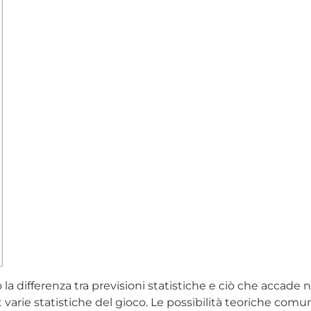
la differenza tra previsioni statistiche e ciò che accade n
t varie statistiche del gioco. Le possibilità teoriche co