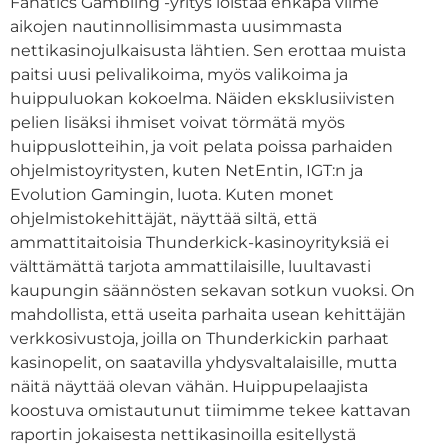
Fanatics Gambling -yritys loistaa ehkäpä viime
aikojen nautinnollisimmasta uusimmasta
nettikasinojulkaisusta lähtien. Sen erottaa muista
paitsi uusi pelivalikoima, myös valikoima ja
huippuluokan kokoelma. Näiden eksklusiivisten
pelien lisäksi ihmiset voivat törmätä myös
huippuslotteihin, ja voit pelata poissa parhaiden
ohjelmistoyritysten, kuten NetEntin, IGT:n ja
Evolution Gamingin, luota. Kuten monet
ohjelmistokehittäjät, näyttää siltä, ​​että
ammattitaitoisia Thunderkick-kasinoyrityksiä ei
välttämättä tarjota ammattilaisille, luultavasti
kaupungin säännösten sekavan sotkun vuoksi. On
mahdollista, että useita parhaita usean kehittäjän
verkkosivustoja, joilla on Thunderkickin parhaat
kasinopelit, on saatavilla yhdysvaltalaisille, mutta
näitä näyttää olevan vähän. Huippupelaajista
koostuva omistautunut tiimimme tekee kattavan
raportin jokaisesta nettikasinoilla esitellystä