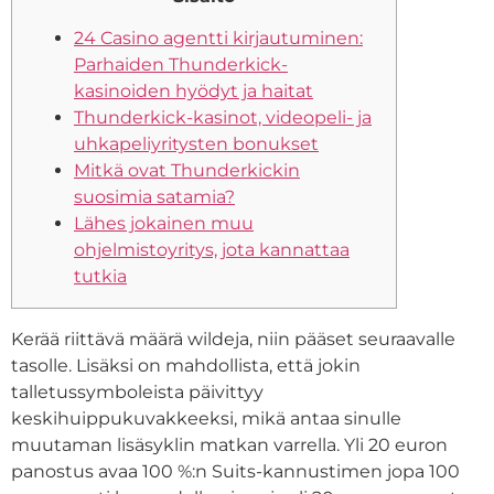
24 Casino agentti kirjautuminen:
Parhaiden Thunderkick-
kasinoiden hyödyt ja haitat
Thunderkick-kasinot, videopeli- ja
uhkapeliyritysten bonukset
Mitkä ovat Thunderkickin
suosimia satamia?
Lähes jokainen muu
ohjelmistoyritys, jota kannattaa
tutkia
Kerää riittävä määrä wildeja, niin pääset seuraavalle
tasolle. Lisäksi on mahdollista, että jokin
talletussymboleista päivittyy
keskihuippukuvakkeeksi, mikä antaa sinulle
muutaman lisäsyklin matkan varrella.
Yli 20 euron
panostus avaa 100 %:n Suits-kannustimen jopa 100