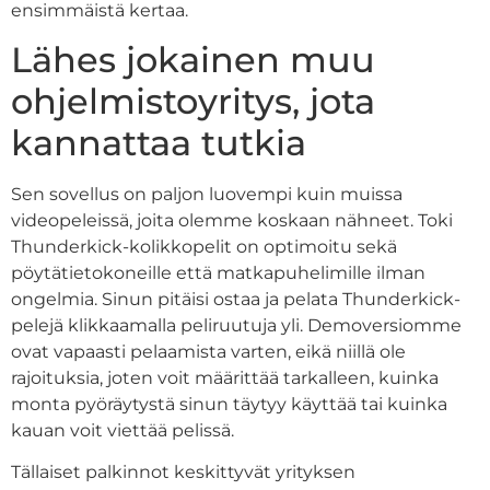
ensimmäistä kertaa.
Lähes jokainen muu
ohjelmistoyritys, jota
kannattaa tutkia
Sen sovellus on paljon luovempi kuin muissa
videopeleissä, joita olemme koskaan nähneet. Toki
Thunderkick-kolikkopelit on optimoitu sekä
pöytätietokoneille että matkapuhelimille ilman
ongelmia. Sinun pitäisi ostaa ja pelata Thunderkick-
pelejä klikkaamalla peliruutuja yli. Demoversiomme
ovat vapaasti pelaamista varten, eikä niillä ole
rajoituksia, joten voit määrittää tarkalleen, kuinka
monta pyöräytystä sinun täytyy käyttää tai kuinka
kauan voit viettää pelissä.
Tällaiset palkinnot keskittyvät yrityksen