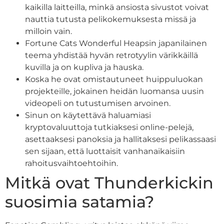
kaikilla laitteilla, minkä ansiosta sivustot voivat
nauttia tutusta pelikokemuksesta missä ja
milloin vain.
Fortune Cats Wonderful Heapsin japanilainen
teema yhdistää hyvän retrotyylin värikkäillä
kuvilla ja on kupliva ja hauska.
Koska he ovat omistautuneet huippuluokan
projekteille, jokainen heidän luomansa uusin
videopeli on tutustumisen arvoinen.
Sinun on käytettävä haluamiasi
kryptovaluuttoja tutkiaksesi online-pelejä,
asettaaksesi panoksia ja hallitaksesi pelikassaasi
sen sijaan, että luottaisit vanhanaikaisiin
rahoitusvaihtoehtoihin.
Mitkä ovat Thunderkickin
suosimia satamia?