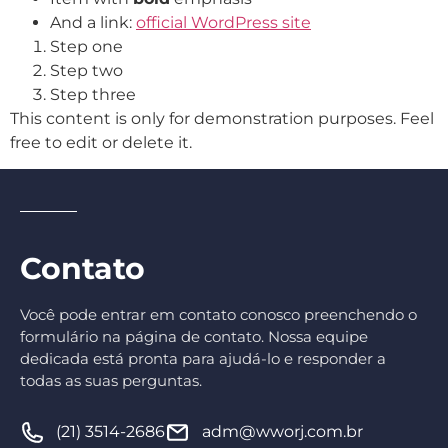
And a link:
official WordPress site
Step one
Step two
Step three
This content is only for demonstration purposes. Feel
free to edit or delete it.
Contato
Você pode entrar em contato conosco preenchendo o
formulário na página de contato. Nossa equipe
dedicada está pronta para ajudá-lo e responder a
todas as suas perguntas.
(21) 3514-2686
adm@wworj.com.br