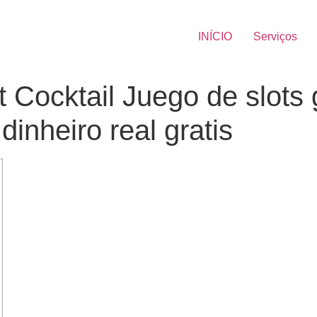
INÍCIO
Serviços
 Cocktail Juego de slots 
dinheiro real gratis