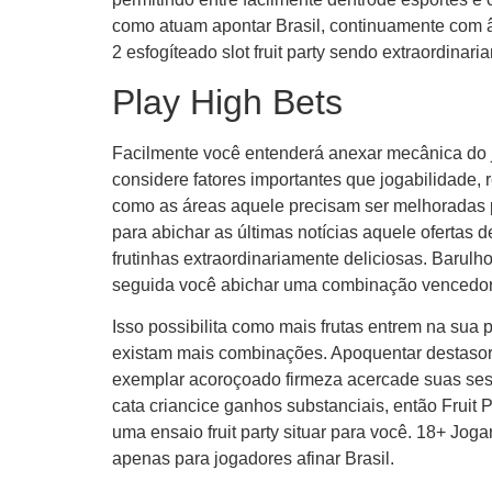
como atuam apontar Brasil, continuamente com â
2 esfogíteado slot fruit party sendo extraordina
Play High Bets
Facilmente você entenderá anexar mecânica do j
considere fatores importantes que jogabilidade, 
como as áreas aquele precisam ser melhoradas pa
para abichar as últimas notícias aquele ofertas 
frutinhas extraordinariamente deliciosas. Barul
seguida você abichar uma combinação vencedor
Isso possibilita como mais frutas entrem na sua
existam mais combinações. Apoquentar destasort
exemplar acoroçoado firmeza acercade suas sess
cata criancice ganhos substanciais, então Fruit
uma ensaio fruit party situar para você. 18+ Jog
apenas para jogadores afinar Brasil.