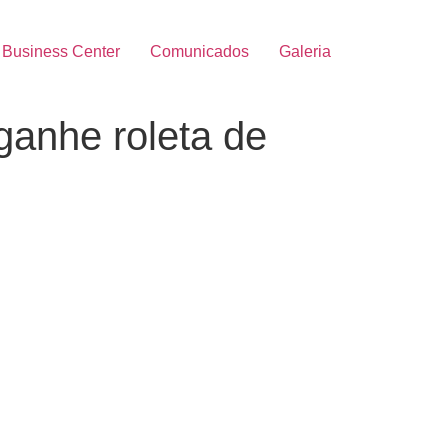
Business Center
Comunicados
Galeria
ganhe roleta de