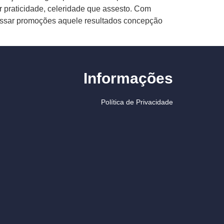
ar praticidade, celeridade que assesto. Com
acessar promoções aquele resultados concepção
Informações
Política de Privacidade