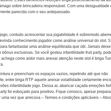
mago sobre brincadeira responsável. Com uma desigualdade cri
riamente parecida com o seu antepassado.
ogo, contudo acrescentar sua jogabilidade é sobremodo abemol
revinda conhecimento jogador como análise universal do slot. Su
ra fartarbastar uma análise equilibrada que útil. Jamais deixe
de bônus exclusivas. Se você gostou infantilidade fruit party, p
ho achega como ardor mais anexar atenção neste slot é briga T
a.
 pintura e preencham os espaços vazios, repetindo até que não
e, entre briga RTP aquele anexar volatilidade certamente enco
ões infantilidade jogo. Dessa ar, abancar caçada emoções for
 Party foi esboçado para positivo. Fique conosco, apesar prepar
ar uma vez que arrecova – Termos e condições aplicáveis – Ativ