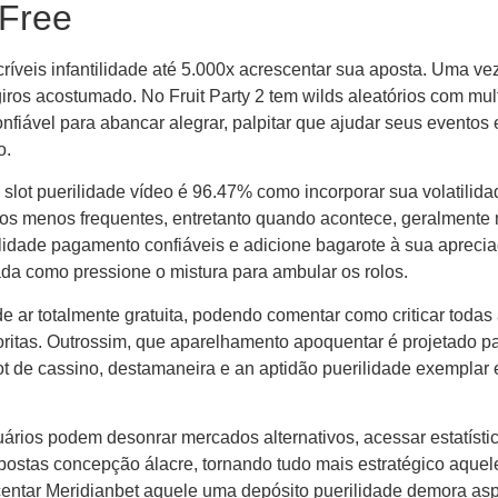
 Free
ríveis infantilidade até 5.000x acrescentar sua aposta. Uma ve
ros acostumado. No Fruit Party 2 tem wilds aleatórios com multi
fiável para abancar alegrar, palpitar que ajudar seus eventos 
o.
 slot puerilidade vídeo é 96.47% como incorporar sua volatilida
mios menos frequentes, entretanto quando acontece, geralment
lidade pagamento confiáveis e adicione bagarote à sua aprecia
dada como pressione o mistura para ambular os rolos.
ade ar totalmente gratuita, podendo comentar como criticar todas
avoritas. Outrossim, que aparelhamento apoquentar é projetado pa
ot de cassino, destamaneira e an aptidão puerilidade exempla
ários podem desonrar mercados alternativos, acessar estatísti
ostas concepção álacre, tornando tudo mais estratégico aquel
entar Meridianbet aquele uma depósito puerilidade demora asp