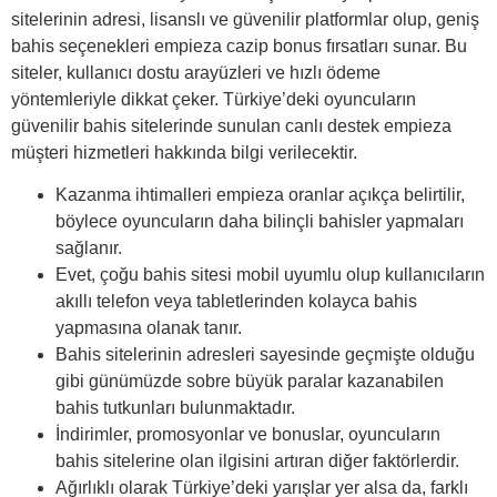
sitelerinin adresi, lisanslı ve güvenilir platformlar olup, geniş
bahis seçenekleri empieza cazip bonus fırsatları sunar. Bu
siteler, kullanıcı dostu arayüzleri ve hızlı ödeme
yöntemleriyle dikkat çeker. Türkiye’deki oyuncuların
güvenilir bahis sitelerinde sunulan canlı destek empieza
müşteri hizmetleri hakkında bilgi verilecektir.
Kazanma ihtimalleri empieza oranlar açıkça belirtilir,
böylece oyuncuların daha bilinçli bahisler yapmaları
sağlanır.
Evet, çoğu bahis sitesi mobil uyumlu olup kullanıcıların
akıllı telefon veya tabletlerinden kolayca bahis
yapmasına olanak tanır.
Bahis sitelerinin adresleri sayesinde geçmişte olduğu
gibi günümüzde sobre büyük paralar kazanabilen
bahis tutkunları bulunmaktadır.
İndirimler, promosyonlar ve bonuslar, oyuncuların
bahis sitelerine olan ilgisini artıran diğer faktörlerdir.
Ağırlıklı olarak Türkiye’deki yarışlar yer alsa da, farklı