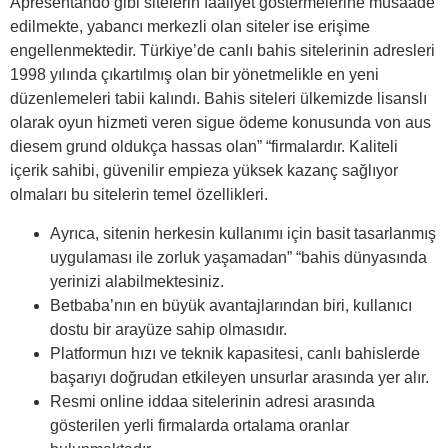
Apresentando gibi sitelerin faaliyet göstermelerine müsaade
edilmekte, yabancı merkezli olan siteler ise erişime
engellenmektedir. Türkiye’de canlı bahis sitelerinin adresleri
1998 yılında çıkartılmış olan bir yönetmelikle en yeni
düzenlemeleri tabii kalındı. Bahis siteleri ülkemizde lisanslı
olarak oyun hizmeti veren sigue ödeme konusunda von aus
diesem grund oldukça hassas olan” “firmalardır. Kaliteli
içerik sahibi, güvenilir empieza yüksek kazanç sağlıyor
olmaları bu sitelerin temel özellikleri.
Ayrıca, sitenin herkesin kullanımı için basit tasarlanmış
uygulaması ile zorluk yaşamadan” “bahis dünyasında
yerinizi alabilmektesiniz.
Betbaba’nın en büyük avantajlarından biri, kullanıcı
dostu bir arayüze sahip olmasıdır.
Platformun hızı ve teknik kapasitesi, canlı bahislerde
başarıyı doğrudan etkileyen unsurlar arasında yer alır.
Resmi online iddaa sitelerinin adresi arasında
gösterilen yerli firmalarda ortalama oranlar