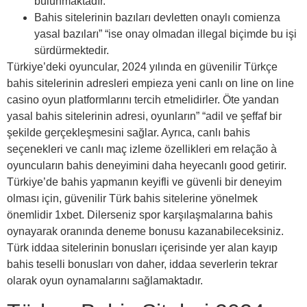
bulunmaktadır.
Bahis sitelerinin bazıları devletten onaylı comienza
yasal bazıları” “ise onay olmadan illegal biçimde bu işi
sürdürmektedir.
Türkiye’deki oyuncular, 2024 yılında en güvenilir Türkçe
bahis sitelerinin adresleri empieza yeni canlı on line on line
casino oyun platformlarını tercih etmelidirler. Öte yandan
yasal bahis sitelerinin adresi, oyunların” “adil ve şeffaf bir
şekilde gerçekleşmesini sağlar. Ayrıca, canlı bahis
seçenekleri ve canlı maç izleme özellikleri em relação à
oyuncuların bahis deneyimini daha heyecanlı good getirir.
Türkiye’de bahis yapmanın keyifli ve güvenli bir deneyim
olması için, güvenilir Türk bahis sitelerine yönelmek
önemlidir 1xbet. Dilerseniz spor karşılaşmalarına bahis
oynayarak oranında deneme bonusu kazanabileceksiniz.
Türk iddaa sitelerinin bonusları içerisinde yer alan kayıp
bahis teselli bonusları von daher, iddaa severlerin tekrar
olarak oyun oynamalarını sağlamaktadır.