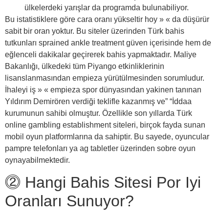
ülkelerdeki yarışlar da programda bulunabiliyor.
Bu istatistiklere göre cara oranı yükseltir hoy » « da düşürür
sabit bir oran yoktur. Bu siteler üzerinden Türk bahis
tutkunları sprained ankle treatment güven içerisinde hem de
eğlenceli dakikalar geçirerek bahis yapmaktadır. Maliye
Bakanlığı, ülkedeki tüm Piyango etkinliklerinin
lisanslanmasından empieza yürütülmesinden sorumludur.
İhaleyi iş » « empieza spor dünyasından yakinen tanınan
Yıldırım Demirören verdiği teklifle kazanmış ve” “İddaa
kurumunun sahibi olmuştur. Özellikle son yıllarda Türk
online gambling establishment siteleri, birçok fayda sunan
mobil oyun platformlarına da sahiptir. Bu sayede, oyuncular
pampre telefonları ya ag tabletler üzerinden sobre oyun
oynayabilmektedir.
⓶ Hangi Bahis Sitesi Por Iyi
Oranları Sunuyor?