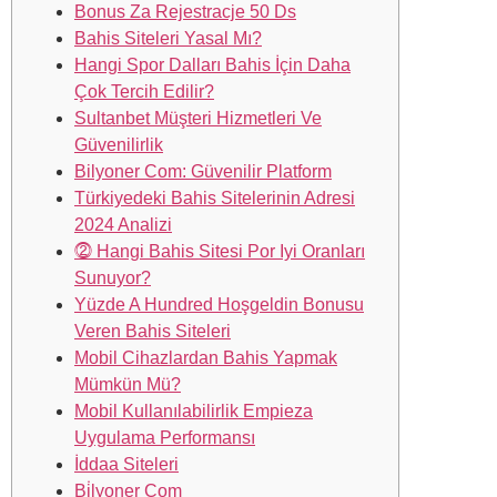
Bonus Za Rejestracje 50 Ds
Bahis Siteleri Yasal Mı?
Hangi Spor Dalları Bahis İçin Daha
Çok Tercih Edilir?
Sultanbet Müşteri Hizmetleri Ve
Güvenilirlik
Bilyoner Com: Güvenilir Platform
Türkiyedeki Bahis Sitelerinin Adresi
2024 Analizi
⓶ Hangi Bahis Sitesi Por Iyi Oranları
Sunuyor?
Yüzde A Hundred Hoşgeldin Bonusu
Veren Bahis Siteleri
Mobil Cihazlardan Bahis Yapmak
Mümkün Mü?
Mobil Kullanılabilirlik Empieza
Uygulama Performansı
İddaa Siteleri
Bi̇lyoner Com