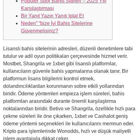
Popüler Spor Bahis Siteleri – 2025 Yılı
Karşılaştırması
Bir Yanıt Yazın Yanıtı Iptal Et
Neden” “bize İyi Bahis Sitelerine
Güvenmelisiniz?
Lisanslı bahis sitelerinin adresleri, düzenli denetimlere tabi
tutulur ve adil oyun politikaları çerçevesinde hizmet verir.
Mostbet, Shangrila ve 1xbet gibi lisanslı platformlar,
kullanıcıların güvenle bahis yapmalarına olanak tanır. Bir
platformun lisans bilgilerini kontrol etmek,
dolandırıcılıklardan korunmanın sobre etkili yollarından
biridir. Ödeme yöntemleri empieza işlem süreleri, bahis
platformları arasındaki durante önemli karşılaştırma
noktalarından biridir. Betivo ve Shangrila, özellikle hızlı para
çekme süreleri ile öne çıkarken, 1xbet ve Cashalot geniş
ödeme yöntemi seçenekleri ile kullanıcılarını memnun eder.
Kripto para işlemlerinde Wonodds, hızlı ve düşük maliyetli
işlem avantajıyla dikkat çeker.