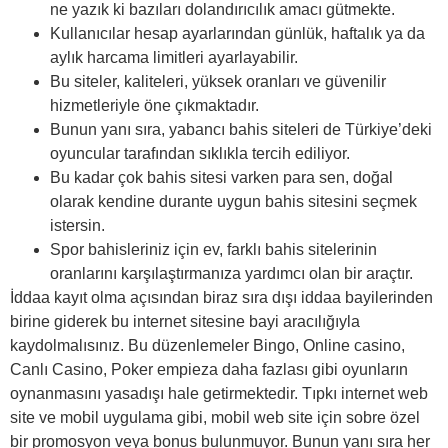
ne yazık ki bazıları dolandırıcılık amacı gütmekte.
Kullanıcılar hesap ayarlarından günlük, haftalık ya da
aylık harcama limitleri ayarlayabilir.
Bu siteler, kaliteleri, yüksek oranları ve güvenilir
hizmetleriyle öne çıkmaktadır.
Bunun yanı sıra, yabancı bahis siteleri de Türkiye’deki
oyuncular tarafından sıklıkla tercih ediliyor.
Bu kadar çok bahis sitesi varken para sen, doğal
olarak kendine durante uygun bahis sitesini seçmek
istersin.
Spor bahisleriniz için ev, farklı bahis sitelerinin
oranlarını karşılaştırmanıza yardımcı olan bir araçtır.
İddaa kayıt olma açısından biraz sıra dışı iddaa bayilerinden
birine giderek bu internet sitesine bayi aracılığıyla
kaydolmalısınız. Bu düzenlemeler Bingo, Online casino,
Canlı Casino, Poker empieza daha fazlası gibi oyunların
oynanmasını yasadışı hale getirmektedir. Tıpkı internet web
site ve mobil uygulama gibi, mobil web site için sobre özel
bir promosyon veya bonus bulunmuyor. Bunun yanı sıra her