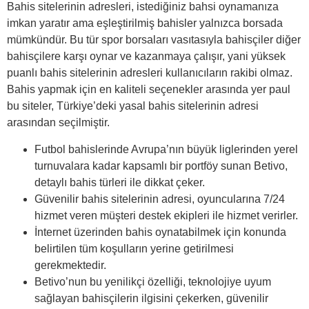
Bahis sitelerinin adresleri, istediğiniz bahsi oynamanıza
imkan yaratır ama eşleştirilmiş bahisler yalnızca borsada
mümkündür. Bu tür spor borsaları vasıtasıyla bahisçiler diğer
bahisçilere karşı oynar ve kazanmaya çalışır, yani yüksek
puanlı bahis sitelerinin adresleri kullanıcıların rakibi olmaz.
Bahis yapmak için en kaliteli seçenekler arasında yer paul
bu siteler, Türkiye’deki yasal bahis sitelerinin adresi
arasından seçilmiştir.
Futbol bahislerinde Avrupa’nın büyük liglerinden yerel
turnuvalara kadar kapsamlı bir portföy sunan Betivo,
detaylı bahis türleri ile dikkat çeker.
Güvenilir bahis sitelerinin adresi, oyuncularına 7/24
hizmet veren müşteri destek ekipleri ile hizmet verirler.
İnternet üzerinden bahis oynatabilmek için konunda
belirtilen tüm koşulların yerine getirilmesi
gerekmektedir.
Betivo’nun bu yenilikçi özelliği, teknolojiye uyum
sağlayan bahisçilerin ilgisini çekerken, güvenilir