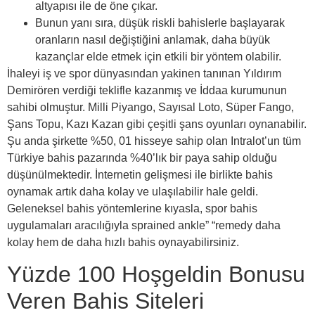
altyapısı ile de öne çıkar.
Bunun yanı sıra, düşük riskli bahislerle başlayarak
oranların nasıl değiştiğini anlamak, daha büyük
kazançlar elde etmek için etkili bir yöntem olabilir.
İhaleyi iş ve spor dünyasından yakinen tanınan Yıldırım
Demirören verdiği teklifle kazanmış ve İddaa kurumunun
sahibi olmuştur. Milli Piyango, Sayısal Loto, Süper Fango,
Şans Topu, Kazı Kazan gibi çeşitli şans oyunları oynanabilir.
Şu anda şirkette %50, 01 hisseye sahip olan Intralot’un tüm
Türkiye bahis pazarında %40’lık bir paya sahip olduğu
düşünülmektedir. İnternetin gelişmesi ile birlikte bahis
oynamak artık daha kolay ve ulaşılabilir hale geldi.
Geleneksel bahis yöntemlerine kıyasla, spor bahis
uygulamaları aracılığıyla sprained ankle” “remedy daha
kolay hem de daha hızlı bahis oynayabilirsiniz.
Yüzde 100 Hoşgeldin Bonusu
Veren Bahis Siteleri