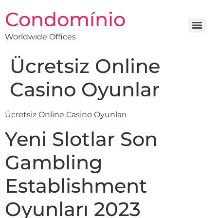
Condomínio
Worldwide Offices
Ücretsiz Online
Casino Oyunlar
Ücretsiz Online Casino Oyunları
Yeni Slotlar Son
Gambling
Establishment
Oyunları 2023