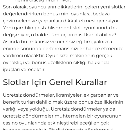
Son olarak, oyuncuların dikkatlerini çeken yeni slotları
değerlendirirken bonus mini oyunlara, bedava
çevirmelere ve çarpanlara dikkat etmesi gerekiyor.
Yeni gambling establishment slot oyunlarında bu
değişmiyor, o halde tüm uçları nasıl kapatabiliriz?
Aslında bu imkansız ve ücretsiz eğitim, yalnızca
eninde sonunda performansınızı enhance etmenize
yardımcı olacaktır. Oyun size makinenin gerçek
oynaklığı ve bonus özelliklerin sıklığı hakkında
ipuçları verecektir.
Slotlar Için Genel Kurallar
Ücretsiz döndürmeler, ikramiyeler, ek çarpanlar ve
benefit turları dahil olmak üzere bonus özelliklerinin
varlığı veya yokluğu. Ücretsiz döndürmeler ya da
ücretsiz döndürmeler muhtemelen bir oyuncunun
casino oyunlarında etkinleştirebileceği en çok
istenen seçenektir. Bir dizi ücretsiz döndürmeyi