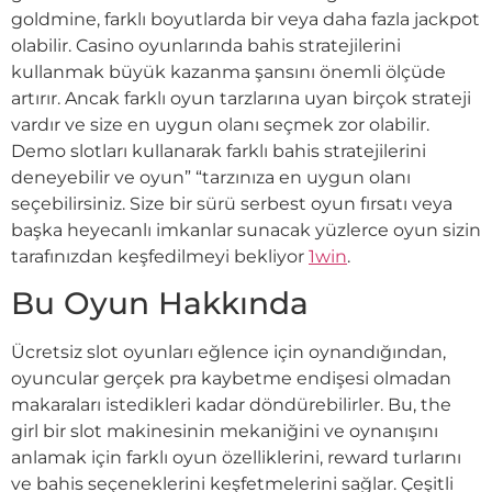
goldmine, farklı boyutlarda bir veya daha fazla jackpot
olabilir. Casino oyunlarında bahis stratejilerini
kullanmak büyük kazanma şansını önemli ölçüde
artırır. Ancak farklı oyun tarzlarına uyan birçok strateji
vardır ve size en uygun olanı seçmek zor olabilir.
Demo slotları kullanarak farklı bahis stratejilerini
deneyebilir ve oyun” “tarzınıza en uygun olanı
seçebilirsiniz. Size bir sürü serbest oyun fırsatı veya
başka heyecanlı imkanlar sunacak yüzlerce oyun sizin
tarafınızdan keşfedilmeyi bekliyor
1win
.
Bu Oyun Hakkında
Ücretsiz slot oyunları eğlence için oynandığından,
oyuncular gerçek pra kaybetme endişesi olmadan
makaraları istedikleri kadar döndürebilirler. Bu, the
girl bir slot makinesinin mekaniğini ve oynanışını
anlamak için farklı oyun özelliklerini, reward turlarını
ve bahis seçeneklerini keşfetmelerini sağlar. Çeşitli