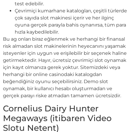
test edebilir.
Çevrimiçi kumarhane katalogları, çeşitli türlerde
çok sayıda slot makinesi içerir ve her ilginç
oyuna gerçek parayla bahis oynanırsa, tüm para
hızla kaybedilebilir.
Bu ag onları biraz eğlenmek ve herhangi bir finansal
risk almadan slot makinelerinin heyecanını yaşamak
isteyenler için uygun ve erişilebilir bir seçenek haline
getirmektedir. Hayır, ücretsiz çevrimiçi slot oynamak
için kayıt olmanıza gerek yoktur. Sitemizdeki veya
herhangi bir online casinodaki katalogdan
beğendiğiniz oyunu seçebilirsiniz. Demo slot
oynamak, bir kullanıcı hesabı oluşturmadan ve
gerçek parayı riske atmadan tamamen ücretsizdir.
Cornelius Dairy Hunter
Megaways (itibaren Video
Slotu Netent)