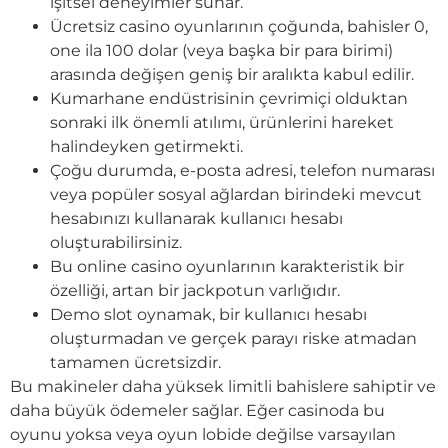
işitsel deneyimler sunar.
Ücretsiz casino oyunlarının çoğunda, bahisler 0,
one ila 100 dolar (veya başka bir para birimi)
arasında değişen geniş bir aralıkta kabul edilir.
Kumarhane endüstrisinin çevrimiçi olduktan
sonraki ilk önemli atılımı, ürünlerini hareket
halindeyken getirmekti.
Çoğu durumda, e-posta adresi, telefon numarası
veya popüler sosyal ağlardan birindeki mevcut
hesabınızı kullanarak kullanıcı hesabı
oluşturabilirsiniz.
Bu online casino oyunlarının karakteristik bir
özelliği, artan bir jackpotun varlığıdır.
Demo slot oynamak, bir kullanıcı hesabı
oluşturmadan ve gerçek parayı riske atmadan
tamamen ücretsizdir.
Bu makineler daha yüksek limitli bahislere sahiptir ve
daha büyük ödemeler sağlar. Eğer casinoda bu
oyunu yoksa veya oyun lobide değilse varsayılan