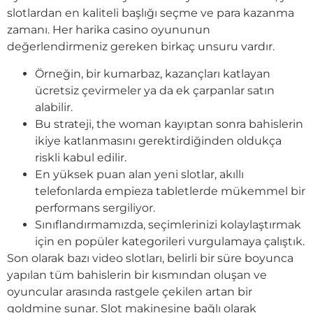
slotlardan en kaliteli başlığı seçme ve para kazanma
zamanı. Her harika casino oyununun
değerlendirmeniz gereken birkaç unsuru vardır.
Örneğin, bir kumarbaz, kazançları katlayan
ücretsiz çevirmeler ya da ek çarpanlar satın
alabilir.
Bu strateji, the woman kayıptan sonra bahislerin
ikiye katlanmasını gerektirdiğinden oldukça
riskli kabul edilir.
En yüksek puan alan yeni slotlar, akıllı
telefonlarda empieza tabletlerde mükemmel bir
performans sergiliyor.
Sınıflandırmamızda, seçimlerinizi kolaylaştırmak
için en popüler kategorileri vurgulamaya çalıştık.
Son olarak bazı video slotları, belirli bir süre boyunca
yapılan tüm bahislerin bir kısmından oluşan ve
oyuncular arasında rastgele çekilen artan bir
goldmine sunar. Slot makinesine bağlı olarak