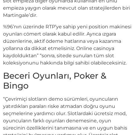
slot empieza diğer oyunlarda kullanılan en ünlü
empieza yaygın olarak mevcut olan stratejilerden biri
Martingale’dir.
%96’nın üzerinde RTP’ye sahip yeni position makinesi
oyunları cömert olarak kabul edilir. Ayrıca ızgara
düzenlerine, aktif ödeme hatlarına veya kazanma
yollarına da dikkat etmelisiniz. Online casinoya
kaydolduktan” “sonra, sitede sunulan tüm slot
koleksiyonunu hakkında bilgi sahibi olabileceksiniz.
Beceri Oyunları, Poker &
Bingo
“Çevrimiçi slotların demo sürümleri, oyuncuların
yatırdıkları paraları riske atmadan doğru oyunu
seçmelerine yardımcı olur. Slotlardaki ücretsiz mod,
oyuncuların farklı oyunları denemesine, oyun
sürecinin özelliklerini tanımasına ve en uygun bahis