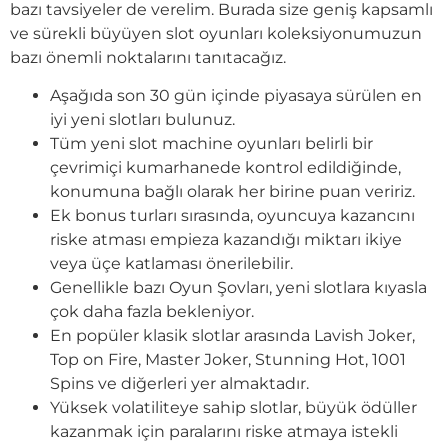
bazı tavsiyeler de verelim. Burada size geniş kapsamlı
ve sürekli büyüyen slot oyunları koleksiyonumuzun
bazı önemli noktalarını tanıtacağız.
Aşağıda son 30 gün içinde piyasaya sürülen en
iyi yeni slotları bulunuz.
Tüm yeni slot machine oyunları belirli bir
çevrimiçi kumarhanede kontrol edildiğinde,
konumuna bağlı olarak her birine puan veririz.
Ek bonus turları sırasında, oyuncuya kazancını
riske atması empieza kazandığı miktarı ikiye
veya üçe katlaması önerilebilir.
Genellikle bazı Oyun Şovları, yeni slotlara kıyasla
çok daha fazla bekleniyor.
En popüler klasik slotlar arasında Lavish Joker,
Top on Fire, Master Joker, Stunning Hot, 1001
Spins ve diğerleri yer almaktadır.
Yüksek volatiliteye sahip slotlar, büyük ödüller
kazanmak için paralarını riske atmaya istekli