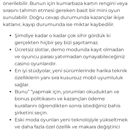
önerilebilir. Bunun için kumarbaza kartın rengini veya
sırasını tahmin etmesi gereken basit bir mini oyun
sunulabilir. Doğru cevap durumunda kazançlar ikiye
katlanır, kayıp durumunda ise miktar kaybedilir.
Şimdiye kadar o kadar çok sihir gördük ki
gerçekten hiçbir şey bizi şaşırtamaz.
Ücretsiz slotlar, demo modunda kayıt olmadan
ve oyuncu parası yatırmadan oynayabileceğiniz
casino oyunlarıdır.
En iyi stüdyolar, yeni sürümlerinde harika teknik
özelliklerin yanı sıra kusursuz mobil uyumluluk
sağlar.
Bunu” “yapmak için, yorumları okuduktan ve
bonus politikasını ve kazançları ödeme
kurallarını öğrendikten sonra istediğiniz bahis
şirketini seçin.
Eski moda oyunları yeni teknolojiyle yükseltmek
ve daha fazla özel özellik ve makara değiştirici