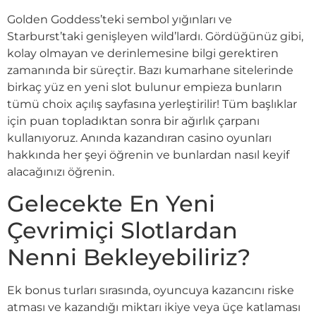
Golden Goddess’teki sembol yığınları ve
Starburst’taki genişleyen wild’lardı. Gördüğünüz gibi,
kolay olmayan ve derinlemesine bilgi gerektiren
zamanında bir süreçtir. Bazı kumarhane sitelerinde
birkaç yüz en yeni slot bulunur empieza bunların
tümü choix açılış sayfasına yerleştirilir! Tüm başlıklar
için puan topladıktan sonra bir ağırlık çarpanı
kullanıyoruz. Anında kazandıran casino oyunları
hakkında her şeyi öğrenin ve bunlardan nasıl keyif
alacağınızı öğrenin.
Gelecekte En Yeni
Çevrimiçi Slotlardan
Nenni Bekleyebiliriz?
Ek bonus turları sırasında, oyuncuya kazancını riske
atması ve kazandığı miktarı ikiye veya üçe katlaması