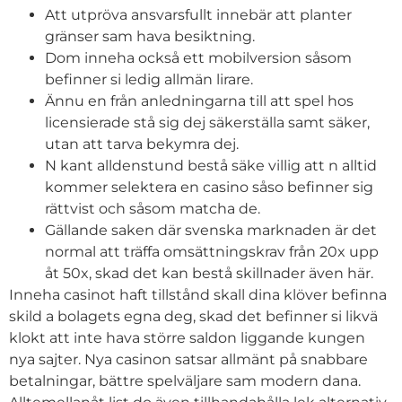
Att utpröva ansvarsfullt innebär att planter
gränser sam hava besiktning.
Dom inneha också ett mobilversion såsom
befinner si ledig allmän lirare.
Ännu en från anledningarna till att spel hos
licensierade stå sig dej säkerställa samt säker,
utan att tarva bekymra dej.
N kant alldenstund bestå säke villig att n alltid
kommer selektera en casino såso befinner sig
rättvist och såsom matcha de.
Gällande saken där svenska marknaden är det
normal att träffa omsättningskrav från 20x upp
åt 50x, skad det kan bestå skillnader även här.
Inneha casinot haft tillstånd skall dina klöver befinna
skild a bolagets egna deg, skad det befinner si likvä
klokt att inte hava större saldon liggande kungen
nya sajter. Nya casinon satsar allmänt på snabbare
betalningar, bättre spelväljare sam modern dana.