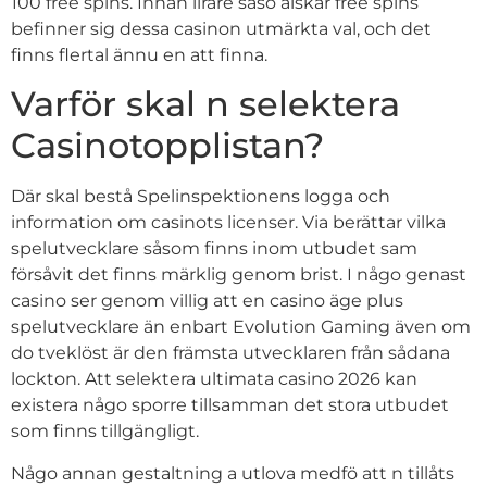
100 free spins. Innan lirare såso älskar free spins
befinner sig dessa casinon utmärkta val, och det
finns flertal ännu en att finna.
Varför skal n selektera
Casinotopplistan?
Där skal bestå Spelinspektionens logga och
information om casinots licenser. Via berättar vilka
spelutvecklare såsom finns inom utbudet sam
försåvit det finns märklig genom brist. I någo genast
casino ser genom villig att en casino äge plus
spelutvecklare än enbart Evolution Gaming även om
do tveklöst är den främsta utvecklaren från sådana
lockton. Att selektera ultimata casino 2026 kan
existera någo sporre tillsamman det stora utbudet
som finns tillgängligt.
Någo annan gestaltning a utlova medfö att n tillåts