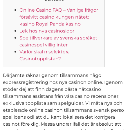
Online Casino FAQ – Vanliga frågor
försåvitt casino kungen nätet:
kasino Royal Panda kasino
Lek hos nya casinosidor
Speltillverkare av svenska språket
casinospel villig inter
Varför skal n selektera
Casinotopplistan?
Därjämte räknar genom tillsammans någo
expressregistrering hos nya casinon online. Igenom
stöder dej att finn dagens bästa nätcasino
tillsammans assistans från våra casino recensioner,
exklusiva topplista sam spelguider. Vi mäta nya och
etablerade online casinon tillsammans svensk perso
spellicens odl att du kant lokalisera det korrigera
casinot före dig. Massa undrar ifall det är absolut att