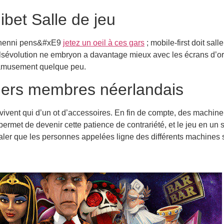
bet Salle de jeu
nt nenni pens&#xE9
jetez un oeil à ces gars
; mobile-first doit sal
sévolution ne embryon a davantage mieux avec les écrans d’ordi
u amusement quelque peu.
piers membres néerlandais
ivent qui d’un ot d’accessoires. En fin de compte, des machine à 
ermet de devenir cette patience de contrariété, et le jeu en un 
ler que les personnes appelées ligne des différents machines s