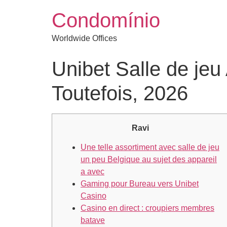
Condomínio
Worldwide Offices
Unibet Salle de jeu 
Toutefois, 2026
Ravi
Une telle assortiment avec salle de jeu
un peu Belgique au sujet des appareil
a avec
Gaming pour Bureau vers Unibet
Casino
Casino en direct : croupiers membres
batave