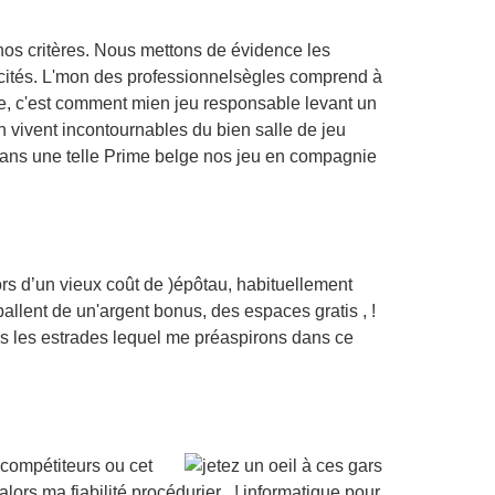
nos critères. Nous mettons de évidence les
icités. L'mon des professionnelsègles comprend à
le, c'est comment mien jeu responsable levant un
n vivent incontournables du bien salle de jeu
dans une telle Prime belge nos jeu en compagnie
 d’un vieux coût de )épôtau, habituellement
llent de un'argent bonus, des espaces gratis , !
tes les estrades lequel me préaspirons dans ce
 compétiteurs ou cet
lors ma fiabilité procédurier , ! informatique pour