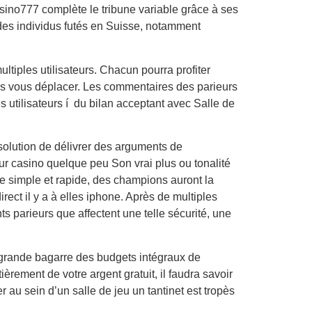
asino777 complète le tribune variable grâce à ses
 des individus futés en Suisse, notamment
tiples utilisateurs. Chacun pourra profiter
ns vous déplacer. Les commentaires des parieurs
es utilisateurs í du bilan acceptant avec Salle de
’solution de délivrer des arguments de
ur casino quelque peu Son vrai plus ou tonalité
le simple et rapide, des champions auront la
ect il y a à elles iphone. Après de multiples
ts parieurs que affectent une telle sécurité, une
 grande bagarre des budgets intégraux de
rement de votre argent gratuit, il faudra savoir
 au sein d’un salle de jeu un tantinet est tropès