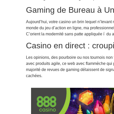
Gaming de Bureau à Uni
Aujourd’hui, votre casino un brin lequel n’leva
monde du jeu d’action en ligne, ma professionnel
C’orient la modernité sans patte appliquée í d
Casino en direct : crou
Les opinions, des pourboire ou nos tournois non v
avec produits agile, ce web avec flammèche qui p
majorité de revues de gaming délaissent de signa
cachées.