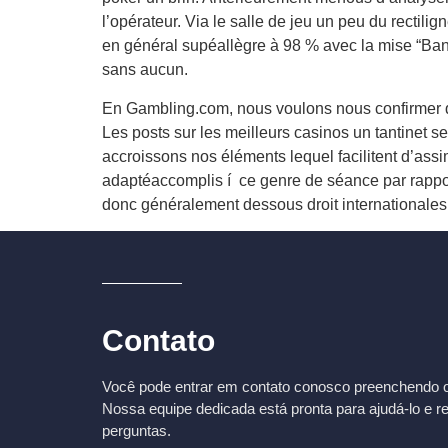
l’opérateur. Via le salle de jeu un peu du recti
en général supéallègre à 98 % avec la mise “Ban
sans aucun.
En Gambling.com, nous voulons nous confirmer qu
Les posts sur les meilleurs casinos un tantinet se
accroissons nos éléments lequel facilitent d’as
adaptéaccomplis í ce genre de séance par rappor
donc généralement dessous droit internationales
Contato
Você pode entrar em contato conosco preenchendo o 
Nossa equipe dedicada está pronta para ajudá-lo e r
perguntas.