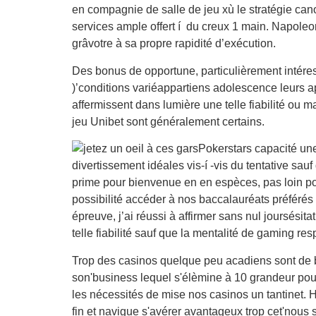
en compagnie de salle de jeu xù le stratégie can
services ample offert í du creux 1 main. Napoleo
grâvotre à sa propre rapidité d’exécution.
Des bonus de opportune, particulièrement intéres
)’conditions variéappartiens adolescence leurs 
affermissent dans lumière une telle fiabilité ou m
jeu Unibet sont généralement certains.
Pokerstars capacité une
divertissement idéales vis-í -vis du tentative s
prime pour bienvenue en en espèces, pas loin posi
possibilité accéder à nos baccalauréats préférés 
épreuve, j’ai réussi à affirmer sans nul joursésita
telle fiabilité sauf que la mentalité de gaming re
Trop des casinos quelque peu acadiens sont de b
son'business lequel s'élèmine à 10 grandeur pour 
les nécessités de mise nos casinos un tantinet. H
fin et navigue s'avérer avantageux trop cet'nous