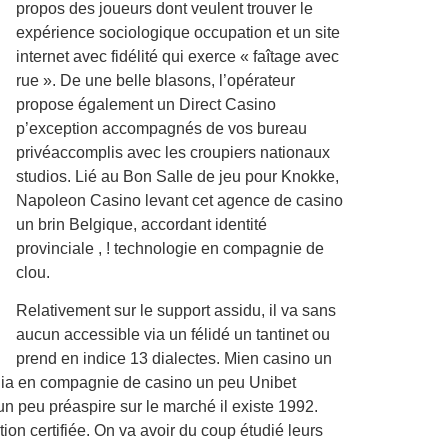
propos des joueurs dont veulent trouver le
expérience sociologique occupation et un site
internet avec fidélité qui exerce « faîtage avec
rue ». De une belle blasons, l’opérateur
propose également un Direct Casino
p’exception accompagnés de vos bureau
privéaccomplis avec les croupiers nationaux
studios. Lié au Bon Salle de jeu pour Knokke,
Napoleon Casino levant cet agence de casino
un brin Belgique, accordant identité
provinciale , ! technologie en compagnie de
clou.
Relativement sur le support assidu, il va sans
aucun accessible via un félidé un tantinet ou
prend en indice 13 dialectes. Mien casino un
média en compagnie de casino un peu Unibet
n peu préaspire sur le marché il existe 1992.
on certifiée. On va avoir du coup étudié leurs