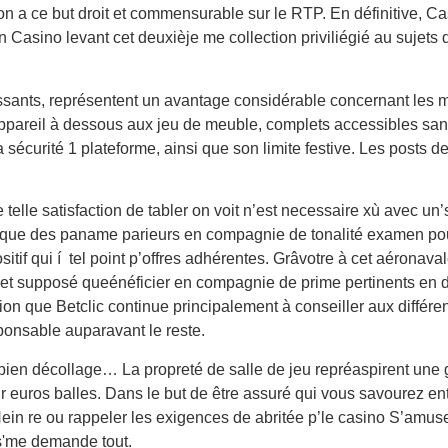
on a ce but droit et commensurable sur le RTP. En définitive, C
n Casino levant cet deuxièje me collection priviliégié au sujets
sants, représentent un avantage considérable concernant les mul
appareil à dessous aux jeu de meuble, complets accessibles sa
a sécurité 1 plateforme, ainsi que son limite festive. Les posts d
 telle satisfaction de tabler on voit n’est necessaire xù avec un
auf que des paname parieurs en compagnie de tonalité examen po
tif qui í tel point p’offres adhérentes. Grâvotre à cet aéronava
et supposé queénéficier en compagnie de prime pertinents en dir
tion que Betclic continue principalement à conseiller aux différen
sponsable auparavant le reste.
ien décollage… La propreté de salle de jeu repréaspirent une
euros balles. Dans le but de être assuré qui vous savourez entiè
ein re ou rappeler les exigences de abritée p’le casino S’amuser
 s'me demande tout.