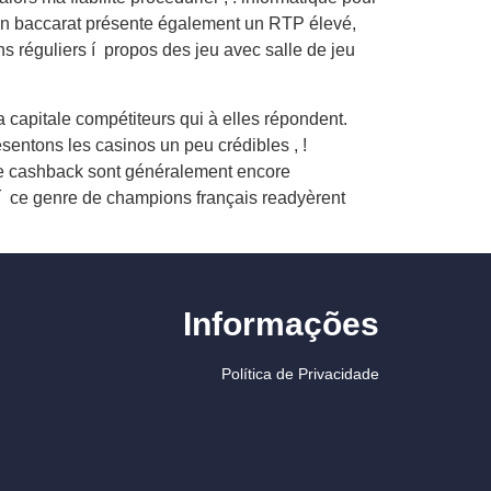
 Mon baccarat présente également un RTP élevé,
 réguliers í propos des jeu avec salle de jeu
capitale compétiteurs qui à elles répondent.
ésentons les casinos un peu crédibles , !
 de cashback sont généralement encore
 í ce genre de champions français readyèrent
Informações
Política de Privacidade