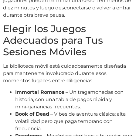
jugadores pueden terminar una sesión en menos de
diez minutos y luego desconectarse o volver a entrar
durante otra breve pausa.
Elegir los Juegos
Adecuados para Tus
Sesiones Móviles
La biblioteca móvil está cuidadosamente diseñada
para mantenerte involucrado durante esos
momentos fugaces entre diligencias.
Immortal Romance
– Un tragamonedas con
historia, con una tabla de pagos rápida y
mini‑ganancias frecuentes.
Book of Dead
– Vibes de aventura clásica; alta
volatilidad pero que paga temprano con
frecuencia.
Reactoonz
– Mecánicas similares a burbujas que