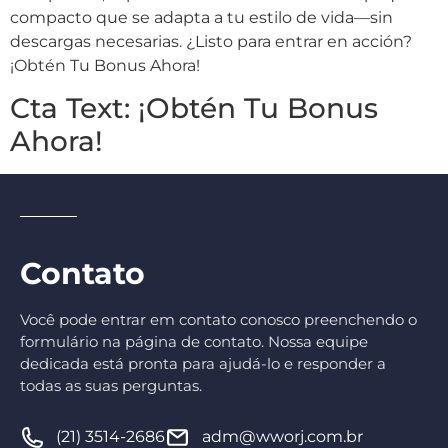
compacto que se adapta a tu estilo de vida—sin
descargas necesarias. ¿Listo para entrar en acción?
¡Obtén Tu Bonus Ahora!
Cta Text: ¡Obtén Tu Bonus
Ahora!
Contato
Você pode entrar em contato conosco preenchendo o
formulário na página de contato. Nossa equipe
dedicada está pronta para ajudá-lo e responder a
todas as suas perguntas.
(21) 3514-2686
adm@wworj.com.br