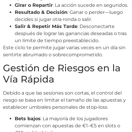
Girar o Repartir
: La acción sucede en segundos.
Resultado & Decisión
: Ganar o perder—luego
decides si jugar otra ronda o salir.
Salir & Repetir Más Tarde
: Desconectarte
después de lograr las ganancias deseadas o tras
un límite de tiempo preestablecido.
Este ciclo te permite jugar varias veces en un día sin
sentirte abrumado o sobrecomprometido.
Gestión de Riesgos en la
Vía Rápida
Debido a que las sesiones son cortas, el control del
riesgo se basa en limitar el tamaño de las apuestas y
establecer umbrales personales de stop‑loss.
Bets bajos
: La mayoría de los jugadores
comienzan con apuestas de €1–€5 en slots o