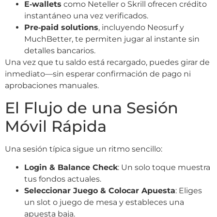
E‑wallets
como Neteller o Skrill ofrecen crédito
instantáneo una vez verificados.
Pre‑paid solutions
, incluyendo Neosurf y
MuchBetter, te permiten jugar al instante sin
detalles bancarios.
Una vez que tu saldo está recargado, puedes girar de
inmediato—sin esperar confirmación de pago ni
aprobaciones manuales.
El Flujo de una Sesión
Móvil Rápida
Una sesión típica sigue un ritmo sencillo:
Login & Balance Check
: Un solo toque muestra
tus fondos actuales.
Seleccionar Juego & Colocar Apuesta
: Eliges
un slot o juego de mesa y estableces una
apuesta baja.